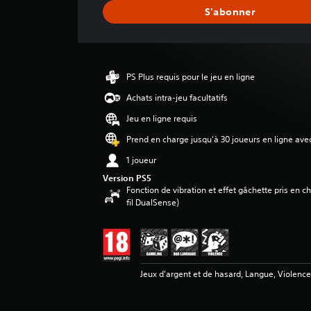
e
S'abonner
d
e
s
a
v
PS Plus requis pour le jeu en ligne
i
s
Achats intra-jeu facultatifs
Jeu en ligne requis
:
3
Prend en charge jusqu'à 30 joueurs en ligne ave
.
1 joueur
6
2
Version PS5
Fonction de vibration et effet gâchette pris en 
é
fil DualSense)
t
o
i
l
e
Jeux d'argent et de hasard, Langue, Violenc
s
s
u