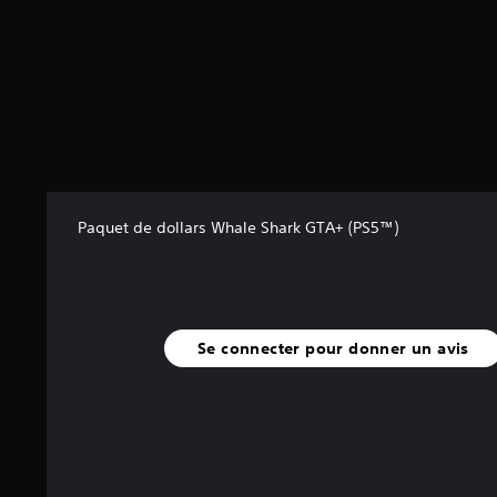
r
5
(
1
3
a
v
i
s
)
Paquet de dollars Whale Shark GTA+ (PS5™)
Se connecter pour donner un avis