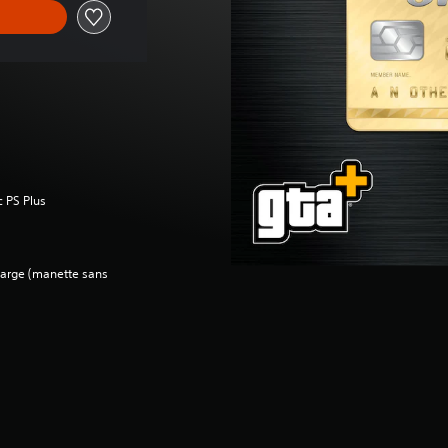
c PS Plus
charge (manette sans
e