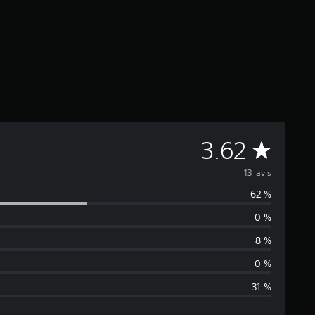
M
3.62
o
13 avis
62 %
y
0 %
e
8 %
n
0 %
31 %
n