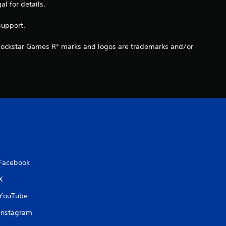
s
 for details.
s
support.
u
 Rockstar Games R* marks and logos are trademarks and/or
r
5
(
1
3
Facebook
X
a
YouTube
v
Instagram