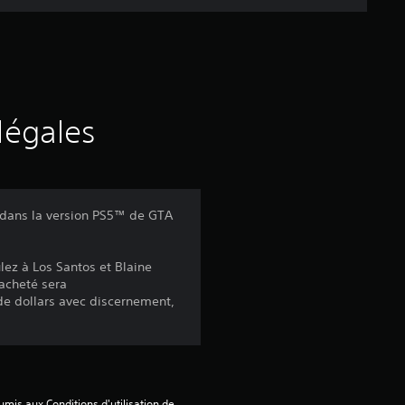
e
d
e
s
légales
a
v
 dans la version PS5™ de GTA
i
lez à Los Santos et Blaine
s
 acheté sera
e dollars avec discernement,
:
3
mis aux Conditions d'utilisation de 