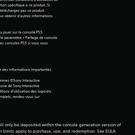
tion spécifique à ce produit. Si 
.
téléchargez pas ce produit. 
our obtenir d'autres informations 
6
2
 jouer sur la console PS5 
 le paramètre « Partage de console 
tres consoles PS5 si vous vous 
é
t
ver des informations importantes.
ammes ©Sony Interactive 
o
sive de Sony Interactive 
ons d’utilisation des logiciels. 
i
omplets, rendez-vous sur 
l
e
l only be deposited within the console generation version of
in limits apply to purchase, use, and redemption. See EULA