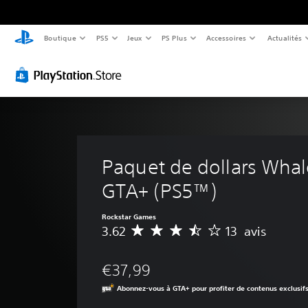
Boutique
PS5
Jeux
PS Plus
Accessoires
Actualités
Paquet de dollars Whal
GTA+ (PS5™)
Rockstar Games
3.62
13 avis
M
o
y
€37,99
e
n
Abonnez-vous à GTA+ pour profiter de contenus exclusif
n