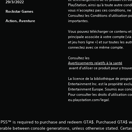
29/3/2022
PlayStation, ainsi qu'à toute autre condi
vous n'acceptez pas ces conditions, ne 
Rockstar Games
Consultez les Conditions d'utilisation p
Action, Aventure
importantes.
Vous pouvez télécharger ce contenu et y
principale associée à votre compte (via
et jeu hors ligne ») et sur toutes les au
connectez avec ce même compte.
Consultez les 
Avertissements relatifs à la santé
 avant d'utiliser ce produit pour y trou
La licence de la bibliothèque de progr
Entertainment Inc. est la propriété exclu
Entertainment Europe. Soumis aux conditi
Pour consulter les droits d’utilisation c
eu.playstation.com/legal.
 PS5™ is required to purchase and redeem GTA$. Purchased GTA$ wil
erable between console generations, unless otherwise stated. Certa