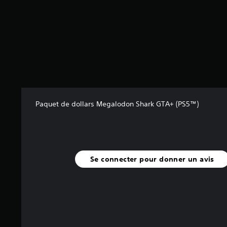
r
5
(
2
2
a
v
i
s
)
Paquet de dollars Megalodon Shark GTA+ (PS5™)
Se connecter pour donner un avis