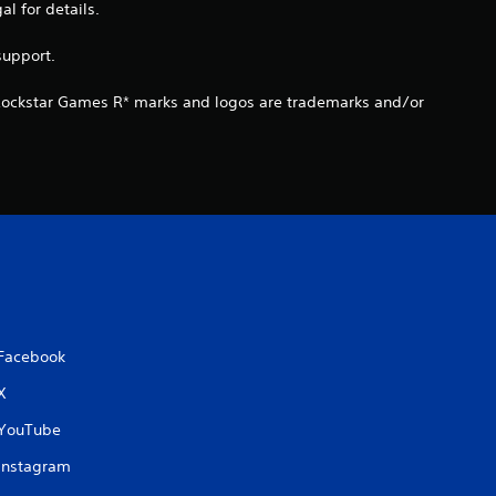
s
 for details.
s
support.
u
 Rockstar Games R* marks and logos are trademarks and/or
r
5
(
2
2
Facebook
X
a
YouTube
v
Instagram