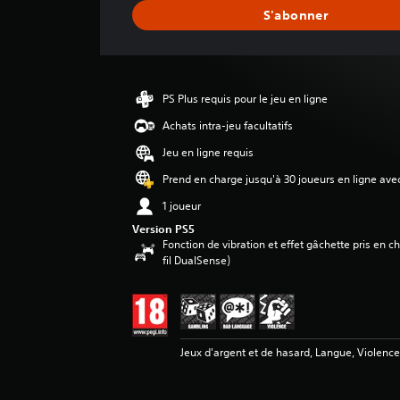
e
S'abonner
d
e
s
a
v
PS Plus requis pour le jeu en ligne
i
s
Achats intra-jeu facultatifs
Jeu en ligne requis
:
2
Prend en charge jusqu'à 30 joueurs en ligne ave
.
1 joueur
4
1
Version PS5
Fonction de vibration et effet gâchette pris en 
é
fil DualSense)
t
o
i
l
e
Jeux d'argent et de hasard, Langue, Violenc
s
s
u