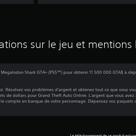
ations sur le jeu et mentions 
s Megalodon Shark GTA+ (PS5™) pour obtenir 11 500 000 GTA$ à dép
t roi. Résolvez vos problèmes d'argent et obtenez tout ce que vous vou
ts de dollars pour Grand Theft Auto Online. L'argent que vous avez
 le compte en banque de votre personnage. Dépensez vos paquets d
Le téléchargement de ce produit est sou