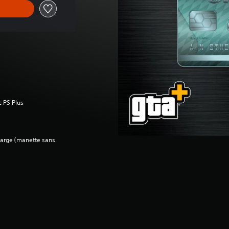
c PS Plus
charge (manette sans
e