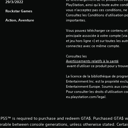
29/3/2022
PlayStation, ainsi qu'à toute autre condi
vous n'acceptez pas ces conditions, ne 
Rockstar Games
Consultez les Conditions d'utilisation p
Action, Aventure
importantes.
Vous pouvez télécharger ce contenu et y
principale associée à votre compte (via
et jeu hors ligne ») et sur toutes les au
connectez avec ce même compte.
Consultez les 
Avertissements relatifs à la santé
 avant d'utiliser ce produit pour y trou
La licence de la bibliothèque de progr
Entertainment Inc. est la propriété exclu
Entertainment Europe. Soumis aux conditi
Pour consulter les droits d’utilisation c
eu.playstation.com/legal.
 PS5™ is required to purchase and redeem GTA$. Purchased GTA$ wil
erable between console generations, unless otherwise stated. Certa