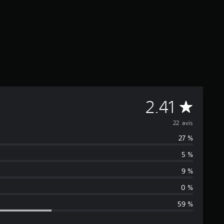
M
2.41
o
22 avis
27 %
y
5 %
e
9 %
n
0 %
59 %
n