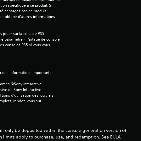
tion spécifique à ce produit. Si 
.
téléchargez pas ce produit. 
our obtenir d'autres informations 
4
1
 jouer sur la console PS5 
 le paramètre « Partage de console 
tres consoles PS5 si vous vous 
é
t
ver des informations importantes.
ammes ©Sony Interactive 
o
sive de Sony Interactive 
ons d’utilisation des logiciels. 
i
omplets, rendez-vous sur 
l
e
l only be deposited within the console generation version of
in limits apply to purchase, use, and redemption. See EULA