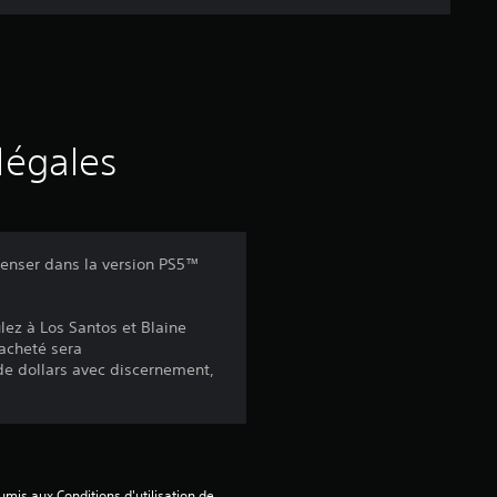
e
d
e
s
légales
a
v
enser dans la version PS5™
i
lez à Los Santos et Blaine
s
 acheté sera
e dollars avec discernement,
:
2
mis aux Conditions d'utilisation de 