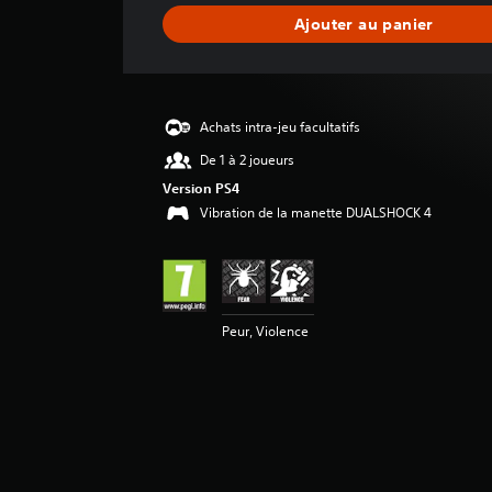
n
Ajouter au panier
e
d
e
s
a
Achats intra-jeu facultatifs
v
i
De 1 à 2 joueurs
s
Version PS4
Vibration de la manette DUALSHOCK 4
:
4
.
5
8
Peur, Violence
é
t
o
i
l
e
s
s