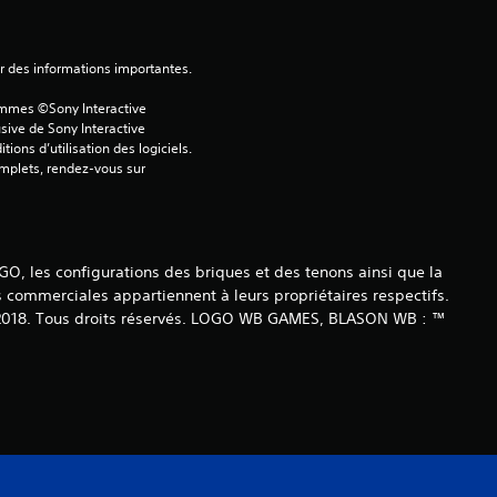
8
ver des informations importantes.
é
ammes ©Sony Interactive 
sive de Sony Interactive 
ons d’utilisation des logiciels. 
t
omplets, rendez-vous sur 
o
i
, les configurations des briques et des tenons ainsi que la
l
ommerciales appartiennent à leurs propriétaires respectifs.
© 2018. Tous droits réservés. LOGO WB GAMES, BLASON WB : ™
e
s
s
u