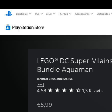
Boutique
PS5
Jeux
PS Plus
Accessoires
Actualités
LEGO® DC Super-Vilains
Bundle Aquaman
WARNER BROS. INTERACTIVE
PS4
4.58
1,3 K avis
M
o
y
€5,99
e
n