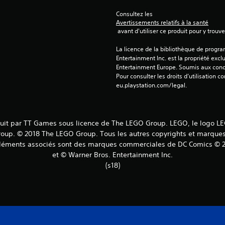
Consultez les 
Avertissements relatifs à la santé
 avant d'utiliser ce produit pour y trou
La licence de la bibliothèque de progr
Entertainment Inc. est la propriété exclu
Entertainment Europe. Soumis aux conditi
Pour consulter les droits d’utilisation c
eu.playstation.com/legal.
t par TT Games sous licence de The LEGO Group. LEGO, le logo LEGO
up. © 2018 The LEGO Group. Tous les autres copyrights et marques c
et éléments associés sont des marques commerciales de DC Comics 
et © Warner Bros. Entertainment Inc.
(s18)