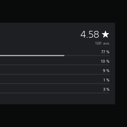
M
4.58
o
1331 avis
77 %
y
10 %
e
9 %
n
1 %
3 %
n
e
d