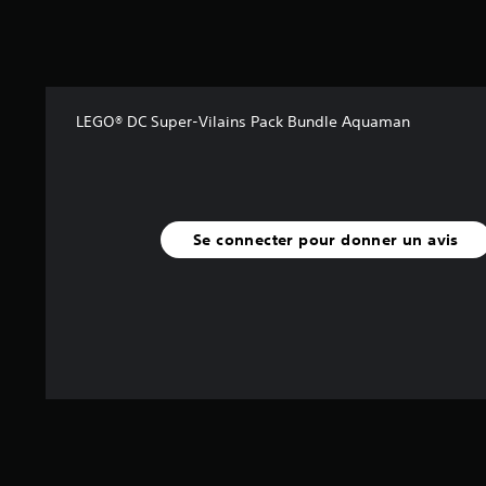
u
r
5
(
1
LEGO® DC Super-Vilains Pack Bundle Aquaman
,
3
K
a
Se connecter pour donner un avis
v
i
s
)