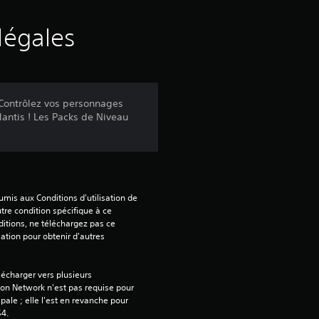
e
s
légales
a
v
 Contrôlez vos personnages
antis ! Les Packs de Niveau
i
s
mis aux Conditions d'utilisation de 
:
tre condition spécifique à ce 
itions, ne téléchargez pas ce 
sation pour obtenir d'autres 
4
.
écharger vers plusieurs 
on Network n'est pas requise pour 
5
ipale ; elle l'est en revanche pour 
S4.