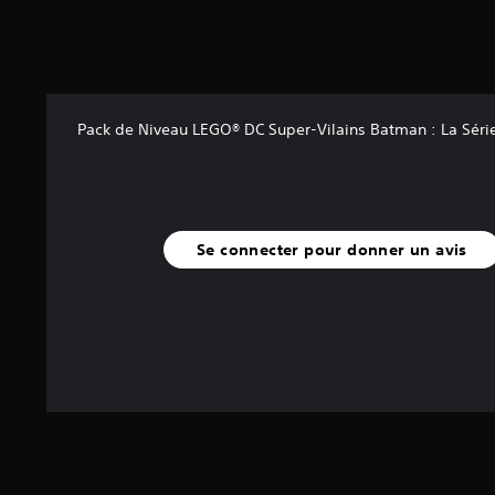
s
s
u
r
5
(
Pack de Niveau LEGO® DC Super-Vilains Batman : La Sér
1
,
5
K
Se connecter pour donner un avis
a
v
i
s
)