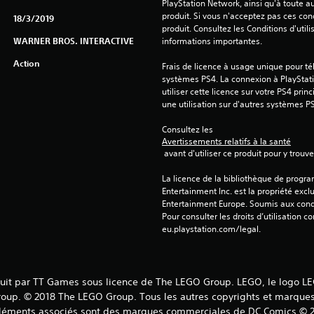
PlayStation Network, ainsi qu'à toute au
produit. Si vous n'acceptez pas ces cond
18/3/2019
produit. Consultez les Conditions d'utili
WARNER BROS. INTERACTIVE
informations importantes.
Action
Frais de licence à usage unique pour tél
systèmes PS4. La connexion à PlayStati
utiliser cette licence sur votre PS4 princ
une utilisation sur d'autres systèmes P
Consultez les 
Avertissements relatifs à la santé
 avant d'utiliser ce produit pour y trou
La licence de la bibliothèque de progr
Entertainment Inc. est la propriété exclu
Entertainment Europe. Soumis aux conditi
Pour consulter les droits d’utilisation c
eu.playstation.com/legal.
t par TT Games sous licence de The LEGO Group. LEGO, le logo LEGO
up. © 2018 The LEGO Group. Tous les autres copyrights et marques c
et éléments associés sont des marques commerciales de DC Comics 