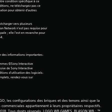
tre condition spécifique à ce 
6
itions, ne téléchargez pas ce 
sation pour obtenir d'autres 
écharger vers plusieurs 
é
on Network n'est pas requise pour 
ipale ; elle l'est en revanche pour 
t
S4.
o
ver des informations importantes.
i
ammes ©Sony Interactive 
l
sive de Sony Interactive 
ons d’utilisation des logiciels. 
omplets, rendez-vous sur 
e
s
s
, les configurations des briques et des tenons ainsi que la
ommerciales appartiennent à leurs propriétaires respectifs.
u
© 2018. Tous droits réservés. LOGO WB GAMES, BLASON WB : ™