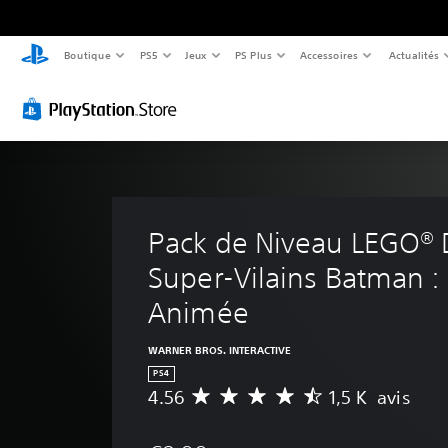
Boutique
PS5
Jeux
PS Plus
Accessoires
Actualités
Pack de Niveau LEGO® 
Super-Vilains Batman : 
Animée
WARNER BROS. INTERACTIVE
PS4
4.56
1,5 K avis
M
o
y