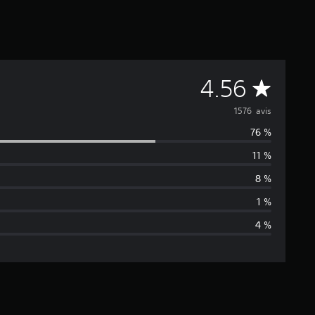
M
4.56
o
1576 avis
76 %
y
11 %
e
8 %
n
1 %
4 %
n
e
d