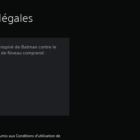
e
s
légales
a
v
inspiré de Batman contre le
k de Niveau comprend :
i
s
:
4
.
5
mis aux Conditions d'utilisation de 