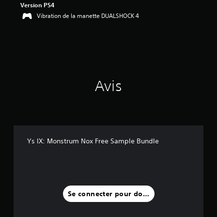
Version PS4
3
1
Vibration de la manette DUALSHOCK 4
é
t
o
i
l
e
Avis
s
s
u
r
5
(
2
Ys IX: Monstrum Nox Free Sample Bundle
7
5
a
v
i
Se connecter pour donner un avis
s
)