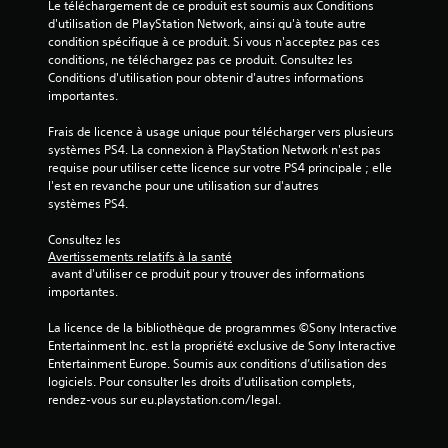
Le téléchargement de ce produit est soumis aux Conditions 
t
d'utilisation de PlayStation Network, ainsi qu'à toute autre 
condition spécifique à ce produit. Si vous n'acceptez pas ces 
o
conditions, ne téléchargez pas ce produit. Consultez les 
Conditions d'utilisation pour obtenir d'autres informations 
i
importantes.
Frais de licence à usage unique pour télécharger vers plusieurs 
l
systèmes PS4. La connexion à PlayStation Network n'est pas 
requise pour utiliser cette licence sur votre PS4 principale ; elle 
e
l'est en revanche pour une utilisation sur d'autres 
systèmes PS4.
s
Consultez les 
s
Avertissements relatifs à la santé
 avant d'utiliser ce produit pour y trouver des informations 
u
importantes.
r
La licence de la bibliothèque de programmes ©Sony Interactive 
Entertainment Inc. est la propriété exclusive de Sony Interactive 
5
Entertainment Europe. Soumis aux conditions d’utilisation des 
logiciels. Pour consulter les droits d’utilisation complets, 
(
rendez-vous sur eu.playstation.com/legal.
2