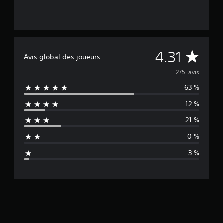
M
4.31
Avis global des joueurs
o
275 avis
63 %
y
12 %
e
21 %
n
0 %
n
3 %
e
d
e
s