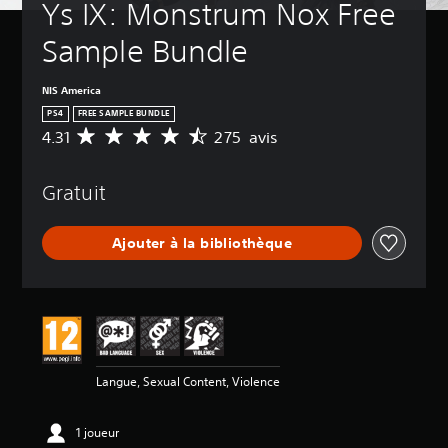
Ys IX: Monstrum Nox Free 
Sample Bundle
NIS America
PS4
FREE SAMPLE BUNDLE
4.31
275 avis
M
o
y
Gratuit
e
n
n
Ajouter à la bibliothèque
e
d
e
s
a
v
i
s
Langue, Sexual Content, Violence
:
4
1 joueur
.