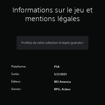
a
Informations sur le jeu et
v
mentions légales
i
s
Profitez de cette collection d'objets gratuite !
:
4
Plateforme:
.
PS4
Sortie:
5/2/2021
3
Éditeur:
NIS America
1
Genres:
RPG, Action
é