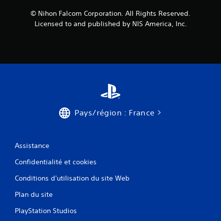
7
© Nihon Falcom Corporation. All Rights Reserved.
Licensed to and published by NIS America, Inc.
5
a
v
i
Pays/région : France
s
)
Assistance
Confidentialité et cookies
Conditions d'utilisation du site Web
Plan du site
PlayStation Studios