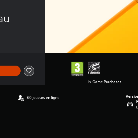
au
In-Game Purchases
Versio
60 joueurs en ligne
F