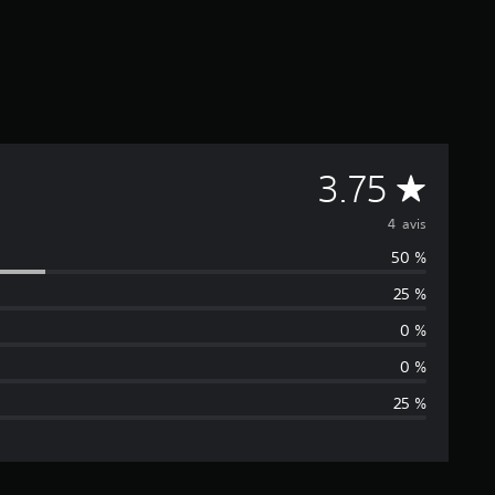
M
3.75
o
4 avis
50 %
y
25 %
e
0 %
n
0 %
25 %
n
e