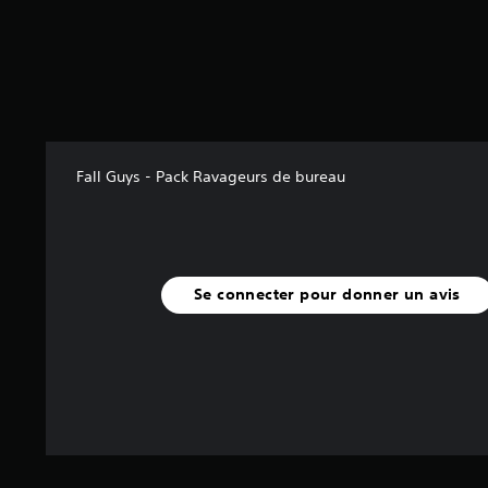
7
5
é
t
o
i
l
Fall Guys - Pack Ravageurs de bureau
e
s
s
u
r
5
Se connecter pour donner un avis
(
4
a
v
i
s
)