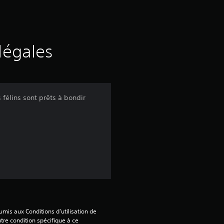
d
e
s
légales
a
v
 félins sont prêts à bondir
i
s
:
3
mis aux Conditions d'utilisation de 
.
tre condition spécifique à ce 