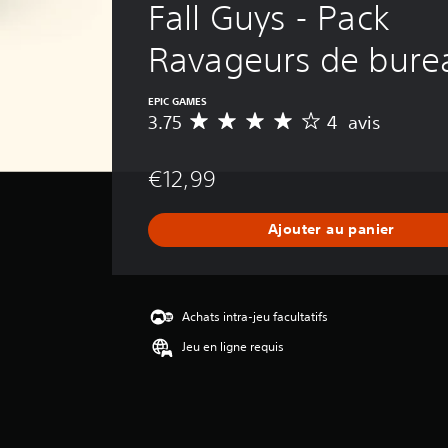
Fall Guys - Pack 
Ravageurs de bure
EPIC GAMES
3.75
4 avis
M
o
y
€12,99
e
n
n
Ajouter au panier
e
d
e
s
a
Achats intra-jeu facultatifs
v
Jeu en ligne requis
i
s
:
3
.