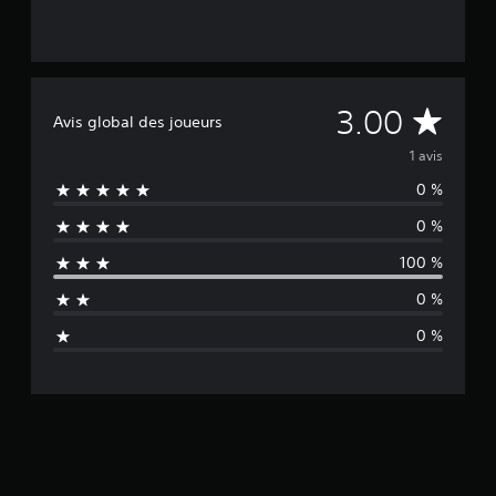
M
3.00
Avis global des joueurs
o
1 avis
0 %
y
0 %
e
100 %
n
0 %
n
0 %
e
d
e
s