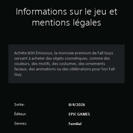
a
Informations sur le jeu et
v
mentions légales
i
s
Achète 800 Émissous, la monnaie premium de Fall Guys
servant à acheter des objets cosmétiques, comme des
:
couleurs, des motifs, des costumes, des ornements
faciaux, des animations ou des célébrations pour ton Fall
1
Guy.
é
Sortie:
8/4/2026
t
Éditeur:
EPIC GAMES
o
Genres:
Familial
i