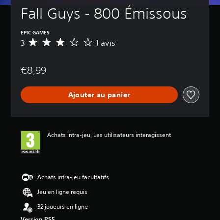
Fall Guys - 800 Émissous
EPIC GAMES
3
1 avis
M
o
y
€8,99
e
n
n
Ajouter au panier
e
d
e
s
a
Achats intra-jeu, Les utilisateurs interagissent
v
i
s
:
Achats intra-jeu facultatifs
3
Jeu en ligne requis
é
32 joueurs en ligne
t
Version PS5
o