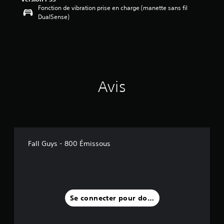
Fonction de vibration prise en charge (manette sans fil
i
DualSense)
l
e
s
s
u
r
5
(
Avis
1
a
v
i
s
Fall Guys - 800 Émissous
)
Se connecter pour donner un avis