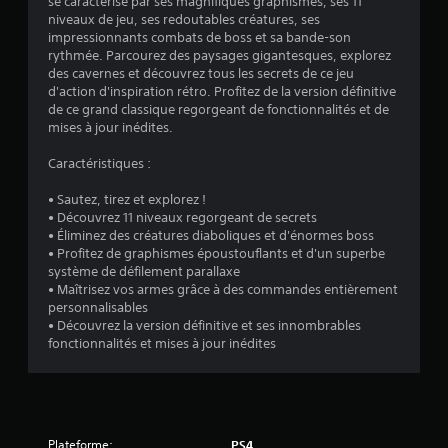
se caractérise par ses magnifiques graphismes, ses 11
:
niveaux de jeu, ses redoutables créatures, ses
impressionnants combats de boss et sa bande-son
4
rythmée. Parcourez des paysages gigantesques, explorez
des cavernes et découvrez tous les secrets de ce jeu
.
d'action d'inspiration rétro. Profitez de la version définitive
de ce grand classique regorgeant de fonctionnalités et de
4
mises à jour inédites.
5
Caractéristiques :
• Sautez, tirez et explorez !
• Découvrez 11 niveaux regorgeant de secrets
é
• Éliminez des créatures diaboliques et d'énormes boss
• Profitez de graphismes époustouflants et d'un superbe
t
système de défilement parallaxe
• Maîtrisez vos armes grâce à des commandes entièrement
o
personnalisables
• Découvrez la version définitive et ses innombrables
fonctionnalités et mises à jour inédites
i
l
e
Plateforme:
PS4