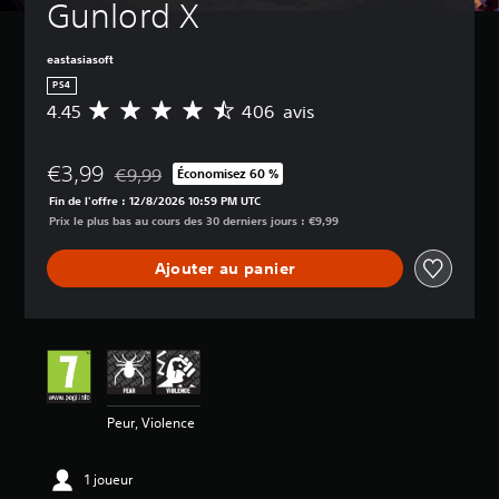
Gunlord X
eastasiasoft
PS4
4.45
406 avis
M
o
y
€3,99
e
€9,99
Économisez 60 %
Remise par rapport au prix d'origine de €9,99
n
Fin de l'offre : 12/8/2026 10:59 PM UTC
n
Prix le plus bas au cours des 30 derniers jours : €9,99
e
d
Ajouter au panier
e
s
a
v
i
s
:
Peur, Violence
4
.
4
1 joueur
5