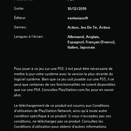
s
Sortie:
10/12/2019
s
Éditeur:
eastasiasoft
u
Genres:
Action, Jeu De Tir, Action
r
Langues à l'écran:
Allemand, Anglais,
Espagnol, Français (France),
5
Italien, Japonais
(
4
Pour jouer à ce jeu sur une PS5, il est peut-être nécessaire de 
mettre à jour votre système avec la version la plus récente du 
0
logiciel système. Bien que ce jeu soit jouable sur une PS5, il se 
peut que certaines de ses fonctionnalités ne soient disponibles 
6
que sur une PS4. Consultez PlayStation.com/bc pour en savoir 
plus.
Le téléchargement de ce produit est soumis aux Conditions 
a
d'utilisation de PlayStation Network, ainsi qu'à toute autre 
condition spécifique à ce produit. Si vous n'acceptez pas ces 
v
conditions, ne téléchargez pas ce produit. Consultez les 
Conditions d'utilisation pour obtenir d'autres informations 