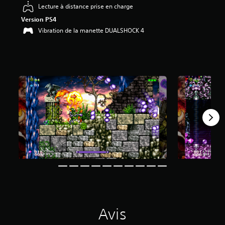
Lecture à distance prise en charge
é
Version PS4
t
Vibration de la manette DUALSHOCK 4
o
i
l
e
s
s
u
r
5
(
4
0
6
a
v
i
s
)
Avis