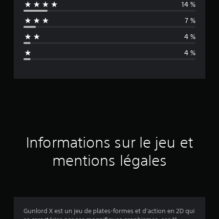
14 %
e
7 %
n
4 %
n
4 %
e
d
e
s
a
Informations sur le jeu et
v
mentions légales
i
s
Gunlord X est un jeu de plates-formes et d'action en 2D qui