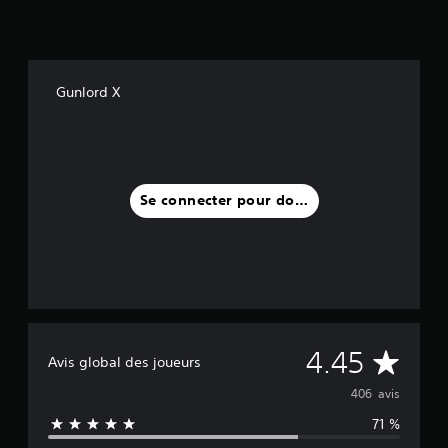
Gunlord X
Se connecter pour donner un avis
M
4.45
Avis global des joueurs
o
406 avis
71 %
y