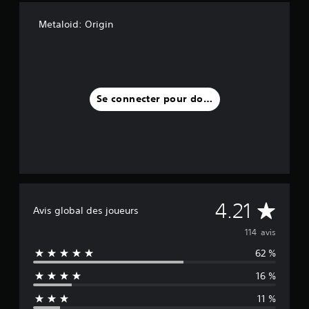
Metaloid: Origin
Se connecter pour donner un avis
M
4.21
Avis global des joueurs
o
114 avis
62 %
y
16 %
e
11 %