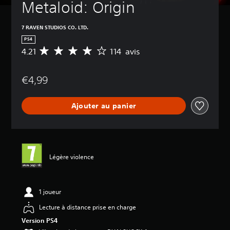
Metaloid: Origin
7 RAVEN STUDIOS CO. LTD.
PS4
4.21
114 avis
M
o
y
€4,99
e
n
n
Ajouter au panier
e
d
e
s
a
v
Légère violence
i
s
:
1 joueur
4
Lecture à distance prise en charge
.
2
Version PS4
1