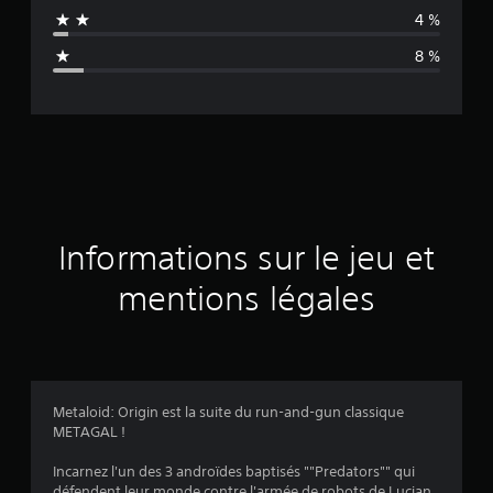
n
4 %
n
8 %
e
d
e
s
a
Informations sur le jeu et
v
mentions légales
i
s
Metaloid: Origin est la suite du run-and-gun classique
METAGAL !
:
Incarnez l'un des 3 androïdes baptisés ""Predators"" qui
4
défendent leur monde contre l'armée de robots de Lucian