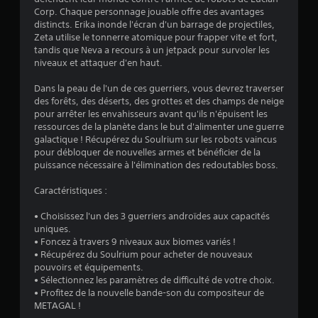
Corp. Chaque personnage jouable offre des avantages
.
distincts. Erika inonde l'écran d'un barrage de projectiles,
Zeta utilise le tonnerre atomique pour frapper vite et fort,
2
tandis que Neva a recours à un jetpack pour survoler les
niveaux et attaquer d'en haut.
1
Dans la peau de l'un de ces guerriers, vous devrez traverser
des forêts, des déserts, des grottes et des champs de neige
pour arrêter les envahisseurs avant qu'ils n'épuisent les
é
ressources de la planète dans le but d'alimenter une guerre
galactique ! Récupérez du Soulrium sur les robots vaincus
t
pour débloquer de nouvelles armes et bénéficier de la
puissance nécessaire à l'élimination des redoutables boss.
o
Caractéristiques :
i
• Choisissez l'un des 3 guerriers androïdes aux capacités
uniques.
l
• Foncez à travers 9 niveaux aux biomes variés !
• Récupérez du Soulrium pour acheter de nouveaux
e
pouvoirs et équipements.
• Sélectionnez les paramètres de difficulté de votre choix.
s
• Profitez de la nouvelle bande-son du compositeur de
METAGAL !
s