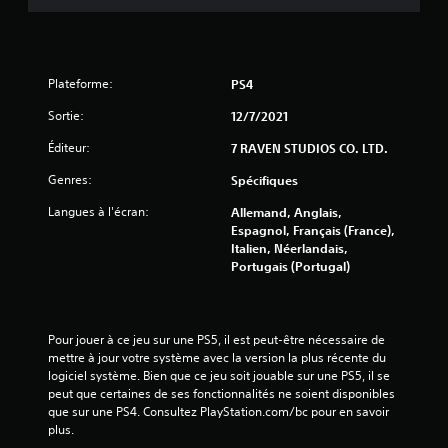
u
r
Plateforme:
PS4
5
Sortie:
12/7/2021
(
Éditeur:
7 RAVEN STUDIOS CO. LTD.
1
Genres:
Spécifiques
1
Langues à l'écran:
Allemand, Anglais,
Espagnol, Français (France),
4
Italien, Néerlandais,
Portugais (Portugal)
a
Pour jouer à ce jeu sur une PS5, il est peut-être nécessaire de 
v
mettre à jour votre système avec la version la plus récente du 
logiciel système. Bien que ce jeu soit jouable sur une PS5, il se 
peut que certaines de ses fonctionnalités ne soient disponibles 
i
que sur une PS4. Consultez PlayStation.com/bc pour en savoir 
plus.
s