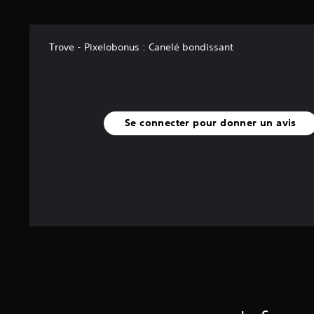
r
5
(
2
Trove - Pixelobonus : Canelé bondissant
1
K
a
Se connecter pour donner un avis
v
i
s
)