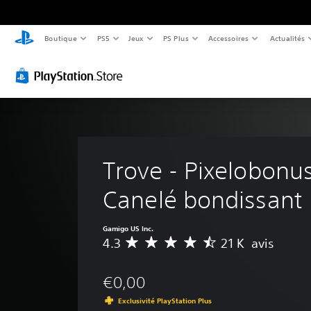
Boutique
PS5
Jeux
PS Plus
Accessoires
Actualités
Trove - Pixelobonus
Canelé bondissant
Gamigo US Inc.
4.3
21 K avis
M
o
y
€0,00
e
n
Exclusivité PlayStation Plus
n