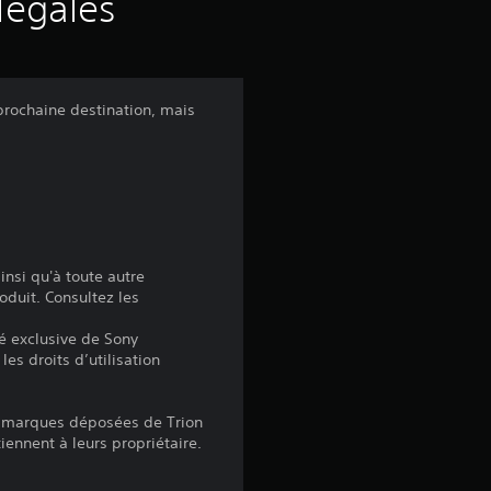
s
légales
a
v
prochaine destination, mais
i
s
:
insi qu'à toute autre
oduit. Consultez les
4
é exclusive de Sony
les droits d’utilisation
.
3
ou marques déposées de Trion
ennent à leurs propriétaire.