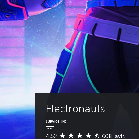
Electronauts
SURVIOS, INC
PS4
4.52
608 avis
M