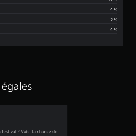
e
4 %
n
2 %
4 %
n
e
d
e
s
légales
a
v
i
 festival ? Voici ta chance de