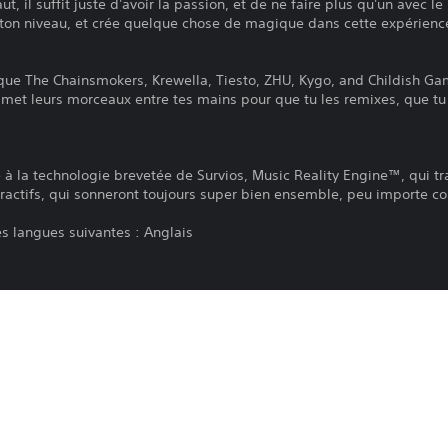
aut, il suffit juste d'avoir la passion, et de ne faire plus qu'un avec 
ton niveau, et crée quelque chose de magique dans cette expérience
s que The Chainsmokers, Krewella, Tiesto, ZHU, Kygo, and Childish G
et leurs morceaux entre tes mains pour que tu les remixes, que tu
e à la technologie brevetée de Survios, Music Reality Engine™, qui 
actifs, qui sonneront toujours super bien ensemble, peu importe 
s langues suivantes : Anglais
vements PlayStation®Move et caméra PlayStation®Camera nécessair
la caméra PlayStation®Camera sont nécessaires pour jouer à ce produ
it est soumis aux Conditions d'utilisation de PlayStation Network, a
duit. Si vous n'acceptez pas ces conditions, ne téléchargez pas ce pr
 obtenir d'autres informations importantes.