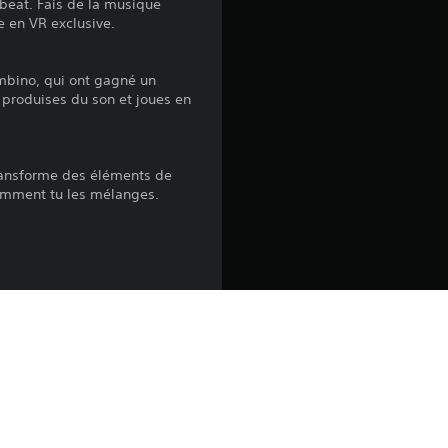
s
le beat. Fais de la musique
 en VR exclusive.
:
ambino, qui ont gagné un
 produises du son et joues en
4
.
transforme des éléments de
comment tu les mélanges.
5
2
é
es.
it.
t
insi qu'à toute autre
o
oduit. Consultez les