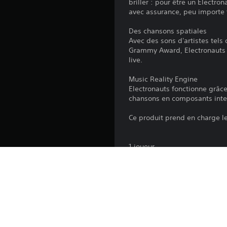
briller : pour être un Electron
avec assurance, peu importe 
Des chansons spatiales
Avec des sons d'artistes tel
Grammy Award, Electronauts m
live.
Music Reality Engine
Electronauts fonctionne grâc
chansons en composants inter
Ce produit prend en charge le
1 joueur
2GB minimum
PAL HD 720p,1080p
Manette de détection de mou
Le casque PlayStation®VR et 
Le téléchargement de ce produ
condition spécifique à ce pro
Conditions d'utilisation pour