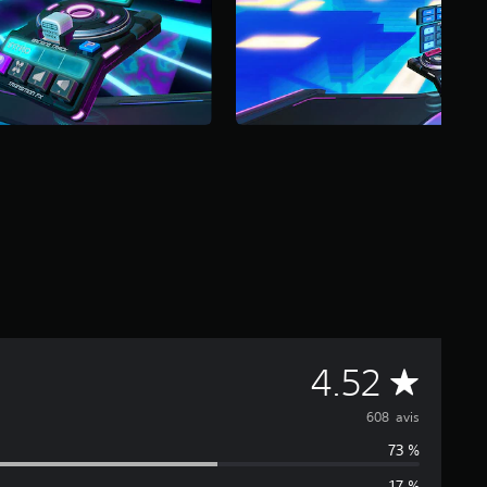
M
4.52
o
608 avis
73 %
y
17 %