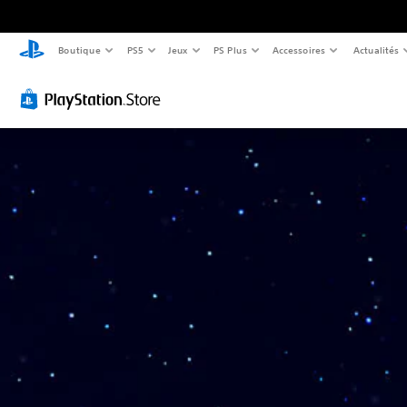
Boutique
PS5
Jeux
PS Plus
Accessoires
Actualités