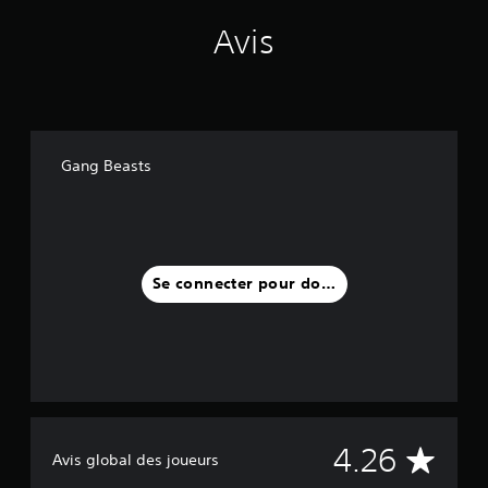
Avis
Gang Beasts
Se connecter pour donner un avis
M
4.26
Avis global des joueurs