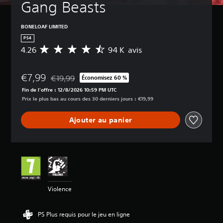
Gang Beasts
BONELOAF LIMITED
PS4
4.26
94 K avis
M
o
y
€7,99
e
€19,99
Économisez 60 %
Remise par rapport au prix d'origine de €19,99
n
Fin de l'offre : 12/8/2026 10:59 PM UTC
n
Prix le plus bas au cours des 30 derniers jours : €19,99
e
d
Ajouter au panier
e
s
a
v
i
s
:
Violence
4
.
2
PS Plus requis pour le jeu en ligne
6