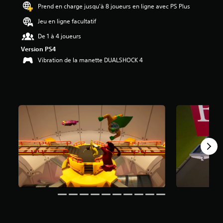
Prend en charge jusqu'à 8 joueurs en ligne avec PS Plus
é
Jeu en ligne facultatif
t
o
De 1 à 4 joueurs
i
Version PS4
l
Vibration de la manette DUALSHOCK 4
e
s
s
u
r
5
(
9
4
K
a
v
i
s
)