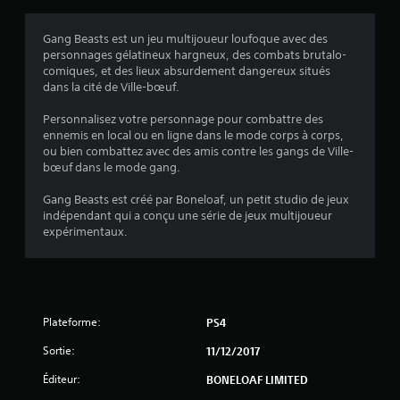
s
Gang Beasts est un jeu multijoueur loufoque avec des
personnages gélatineux hargneux, des combats brutalo-
:
comiques, et des lieux absurdement dangereux situés
dans la cité de Ville-bœuf.
4
Personnalisez votre personnage pour combattre des
.
ennemis en local ou en ligne dans le mode corps à corps,
ou bien combattez avec des amis contre les gangs de Ville-
2
bœuf dans le mode gang.
6
Gang Beasts est créé par Boneloaf, un petit studio de jeux
indépendant qui a conçu une série de jeux multijoueur
expérimentaux.
é
t
Plateforme:
PS4
o
Sortie:
11/12/2017
i
Éditeur:
BONELOAF LIMITED