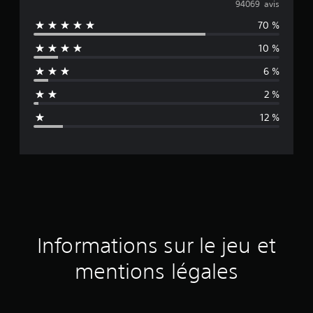
o
94069 avis
70 %
y
10 %
e
6 %
n
2 %
n
12 %
e
d
e
s
a
Informations sur le jeu et
v
mentions légales
i