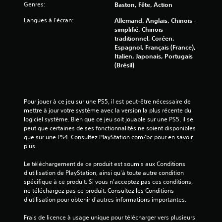
l
Genres:
Baston, Fête, Action
e
Langues à l'écran:
Allemand, Anglais, Chinois -
simplifié, Chinois -
s
traditionnel, Coréen,
Espagnol, Français (France),
s
Italien, Japonais, Portugais
(Brésil)
u
r
Pour jouer à ce jeu sur une PS5, il est peut-être nécessaire de 
5
mettre à jour votre système avec la version la plus récente du 
logiciel système. Bien que ce jeu soit jouable sur une PS5, il se 
(
peut que certaines de ses fonctionnalités ne soient disponibles 
que sur une PS4. Consultez PlayStation.com/bc pour en savoir 
9
plus.
4
Le téléchargement de ce produit est soumis aux Conditions 
d'utilisation de PlayStation, ainsi qu'à toute autre condition 
0
spécifique à ce produit. Si vous n'acceptez pas ces conditions, 
ne téléchargez pas ce produit. Consultez les Conditions 
6
d'utilisation pour obtenir d'autres informations importantes.
9
Frais de licence à usage unique pour télécharger vers plusieurs 