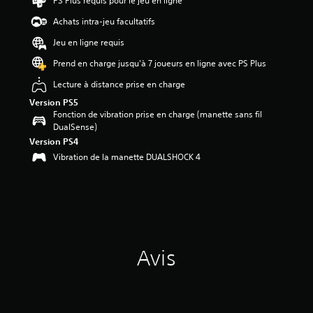
PS Plus requis pour le jeu en ligne
.
3
Achats intra-jeu facultatifs
Jeu en ligne requis
é
t
Prend en charge jusqu'à 7 joueurs en ligne avec PS Plus
o
i
Lecture à distance prise en charge
l
Version PS5
e
Fonction de vibration prise en charge (manette sans fil
s
DualSense)
s
Version PS4
u
Vibration de la manette DUALSHOCK 4
r
5
(
4
0
a
v
Avis
i
s
)