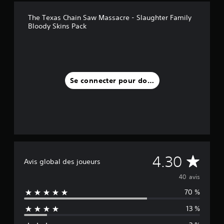
The Texas Chain Saw Massacre - Slaughter Family
Bloody Skins Pack
Se connecter pour donner un avis
M
4.30
Avis global des joueurs
o
40 avis
70 %
y
13 %
e