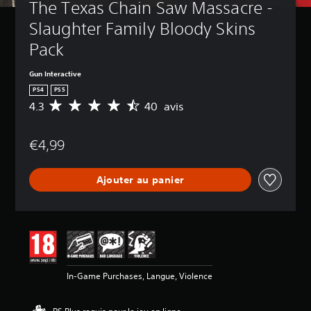
The Texas Chain Saw Massacre - 
Slaughter Family Bloody Skins 
Pack
Gun Interactive
PS4
PS5
4.3
40 avis
M
o
y
€4,99
e
n
n
Ajouter au panier
e
d
e
s
a
v
i
s
In-Game Purchases, Langue, Violence
:
4