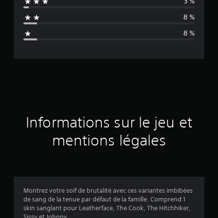
3 %
n
8 %
n
8 %
e
d
e
s
a
Informations sur le jeu et
v
mentions légales
i
s
Montrez votre soif de brutalité avec ces variantes imbibées
de sang de la tenue par défaut de la famille. Comprend 1
:
skin sanglant pour Leatherface, The Cook, The Hitchhiker,
Sissy et Johnny.