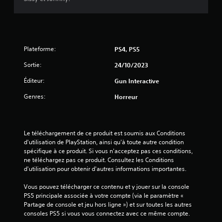
4
.
3
Plateforme:
PS4, PS5
Sortie:
24/10/2023
é
Éditeur:
Gun Interactive
t
Genres:
Horreur
o
i
Le téléchargement de ce produit est soumis aux Conditions 
d'utilisation de PlayStation, ainsi qu'à toute autre condition 
l
spécifique à ce produit. Si vous n'acceptez pas ces conditions, 
ne téléchargez pas ce produit. Consultez les Conditions 
d'utilisation pour obtenir d'autres informations importantes.
e
Vous pouvez télécharger ce contenu et y jouer sur la console 
s
PS5 principale associée à votre compte (via le paramètre « 
Partage de console et jeu hors ligne ») et sur toutes les autres 
s
consoles PS5 si vous vous connectez avec ce même compte.