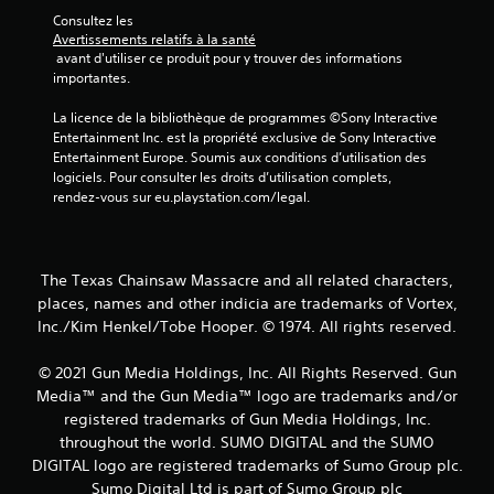
u
Consultez les 
Avertissements relatifs à la santé
r
 avant d'utiliser ce produit pour y trouver des informations 
importantes.
5
La licence de la bibliothèque de programmes ©Sony Interactive 
(
Entertainment Inc. est la propriété exclusive de Sony Interactive 
Entertainment Europe. Soumis aux conditions d’utilisation des 
4
logiciels. Pour consulter les droits d’utilisation complets, 
rendez-vous sur eu.playstation.com/legal.
0
The Texas Chainsaw Massacre and all related characters,
a
places, names and other indicia are trademarks of Vortex,
Inc./Kim Henkel/Tobe Hooper. © 1974. All rights reserved.
v
i
© 2021 Gun Media Holdings, Inc. All Rights Reserved. Gun
Media™ and the Gun Media™ logo are trademarks and/or
s
registered trademarks of Gun Media Holdings, Inc.
throughout the world. SUMO DIGITAL and the SUMO
)
DIGITAL logo are registered trademarks of Sumo Group plc.
Sumo Digital Ltd is part of Sumo Group plc