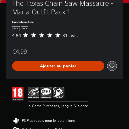
The Texas Chain Saw Massacre - 
Maria Outfit Pack 1
Gun Interactive
PS4
PS5
4.84
31 avis
M
o
y
€4,99
e
n
n
Ajouter au panier
e
d
e
s
a
v
i
s
In-Game Purchases, Langue, Violence
:
4
PS Plus requis pour le jeu en ligne
.
8