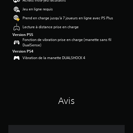
Achats intra-jeu facultatifs
4
Jeu en ligne requis
é
Prend en charge jusqu'à 7 joueurs en ligne avec PS Plus
t
o
Lecture à distance prise en charge
i
Version PS5
l
Fonction de vibration prise en charge (manette sans fil
e
DualSense)
s
Version PS4
s
Vibration de la manette DUALSHOCK 4
u
r
5
(
3
1
a
Avis
v
i
s
)