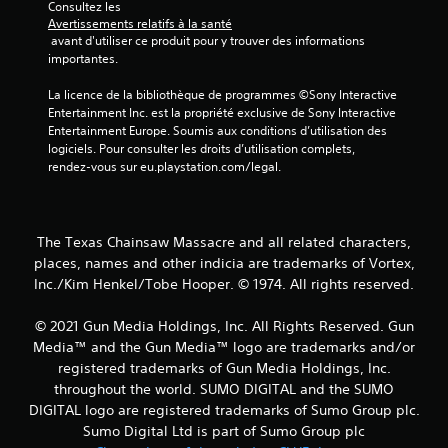
Consultez les 
u
Avertissements relatifs à la santé
 avant d'utiliser ce produit pour y trouver des informations 
r
importantes.
5
La licence de la bibliothèque de programmes ©Sony Interactive 
Entertainment Inc. est la propriété exclusive de Sony Interactive 
(
Entertainment Europe. Soumis aux conditions d’utilisation des 
logiciels. Pour consulter les droits d’utilisation complets, 
3
rendez-vous sur eu.playstation.com/legal.
1
The Texas Chainsaw Massacre and all related characters,
places, names and other indicia are trademarks of Vortex,
a
Inc./Kim Henkel/Tobe Hooper. © 1974. All rights reserved.
v
© 2021 Gun Media Holdings, Inc. All Rights Reserved. Gun
i
Media™ and the Gun Media™ logo are trademarks and/or
registered trademarks of Gun Media Holdings, Inc.
s
throughout the world. SUMO DIGITAL and the SUMO
DIGITAL logo are registered trademarks of Sumo Group plc.
)
Sumo Digital Ltd is part of Sumo Group plc