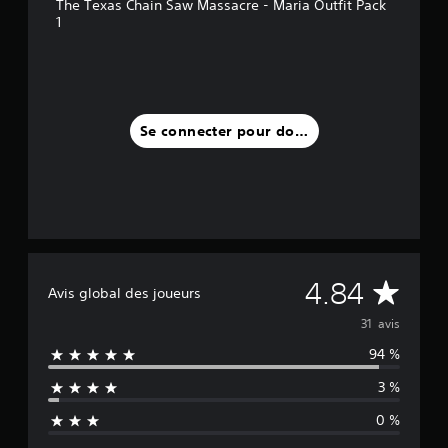
The Texas Chain Saw Massacre - Maria Outfit Pack
1
Se connecter pour donner un avis
M
4.84
Avis global des joueurs
o
31 avis
94 %
y
3 %
e
0 %
n