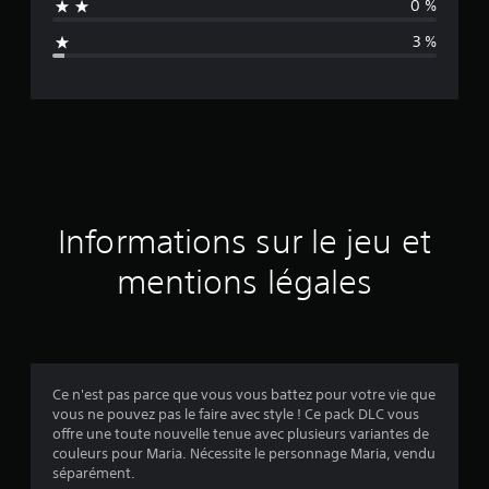
0 %
n
3 %
e
d
e
s
a
Informations sur le jeu et
v
mentions légales
i
s
Ce n'est pas parce que vous vous battez pour votre vie que
vous ne pouvez pas le faire avec style ! Ce pack DLC vous
:
offre une toute nouvelle tenue avec plusieurs variantes de
couleurs pour Maria. Nécessite le personnage Maria, vendu
4
séparément.