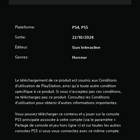
.
8
Plateforme:
PS4, PS5
4
Sortie:
22/10/2024
Éditeur:
Gun Interactive
é
Genres:
Horreur
t
o
Le téléchargement de ce produit est soumis aux Conditions 
i
d'utilisation de PlayStation, ainsi qu'à toute autre condition 
spécifique à ce produit. Si vous n'acceptez pas ces conditions, 
ne téléchargez pas ce produit. Consultez les Conditions 
l
d'utilisation pour obtenir d'autres informations importantes.
e
Vous pouvez télécharger ce contenu et y jouer sur la console 
PS5 principale associée à votre compte (via le paramètre « 
s
Partage de console et jeu hors ligne ») et sur toutes les autres 
consoles PS5 si vous vous connectez avec ce même compte.
s