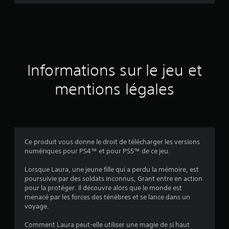
d
e
s
a
Informations sur le jeu et
v
mentions légales
i
s
Ce produit vous donne le droit de télécharger les versions
numériques pour PS4™ et pour PS5™ de ce jeu.
:
Lorsque Laura, une jeune fille qui a perdu la mémoire, est
4
poursuivie par des soldats inconnus, Grant entre en action
pour la protéger. Il découvre alors que le monde est
.
menacé par les forces des ténèbres et se lance dans un
voyage.
1
Comment Laura peut-elle utiliser une magie de si haut