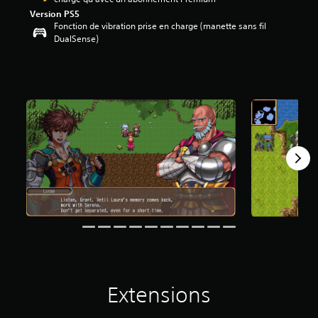
Version PS5
é
Fonction de vibration prise en charge (manette sans fil
t
DualSense)
o
i
l
e
s
s
u
r
5
(
5
3
a
v
i
s
)
Extensions