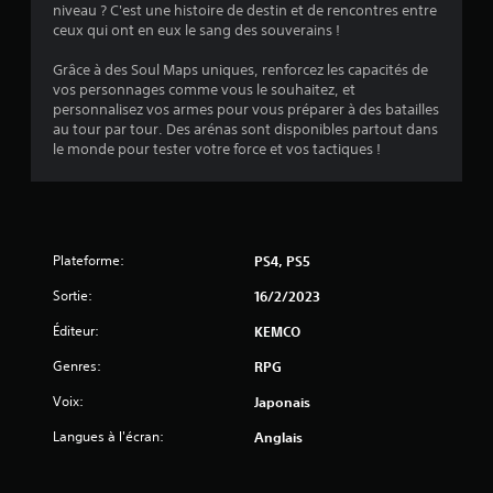
9
niveau ? C'est une histoire de destin et de rencontres entre
ceux qui ont en eux le sang des souverains !
Grâce à des Soul Maps uniques, renforcez les capacités de
é
vos personnages comme vous le souhaitez, et
personnalisez vos armes pour vous préparer à des batailles
t
au tour par tour. Des arénas sont disponibles partout dans
le monde pour tester votre force et vos tactiques !
o
i
l
Plateforme:
PS4, PS5
e
Sortie:
16/2/2023
Éditeur:
s
KEMCO
Genres:
RPG
s
Voix:
Japonais
u
Langues à l'écran:
Anglais
r