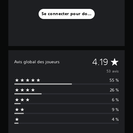
Se connecter pour donner un avis
M
4.19
Avis global des joueurs
o
53 avis
55 %
y
26 %
e
6 %
n
9 %
n
4 %
e