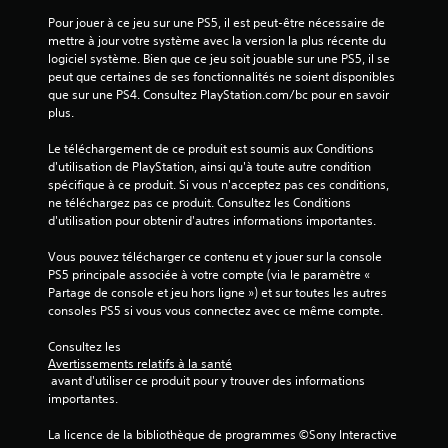
5
Pour jouer à ce jeu sur une PS5, il est peut-être nécessaire de 
(
mettre à jour votre système avec la version la plus récente du 
logiciel système. Bien que ce jeu soit jouable sur une PS5, il se 
5
peut que certaines de ses fonctionnalités ne soient disponibles 
que sur une PS4. Consultez PlayStation.com/bc pour en savoir 
3
plus.
Le téléchargement de ce produit est soumis aux Conditions 
d'utilisation de PlayStation, ainsi qu'à toute autre condition 
spécifique à ce produit. Si vous n'acceptez pas ces conditions, 
a
ne téléchargez pas ce produit. Consultez les Conditions 
d'utilisation pour obtenir d'autres informations importantes.
v
Vous pouvez télécharger ce contenu et y jouer sur la console 
i
PS5 principale associée à votre compte (via le paramètre « 
Partage de console et jeu hors ligne ») et sur toutes les autres 
s
consoles PS5 si vous vous connectez avec ce même compte.
)
Consultez les 
Avertissements relatifs à la santé
 avant d'utiliser ce produit pour y trouver des informations 
importantes.
La licence de la bibliothèque de programmes ©Sony Interactive 