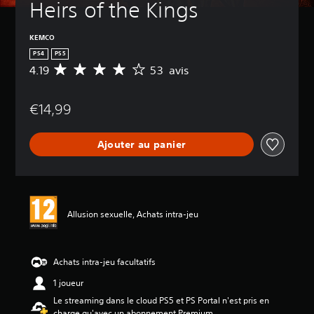
Heirs of the Kings
KEMCO
PS4
PS5
4.19
53 avis
M
o
y
€14,99
e
n
n
Ajouter au panier
e
d
e
s
a
v
Allusion sexuelle, Achats intra-jeu
i
s
:
Achats intra-jeu facultatifs
4
1 joueur
.
1
Le streaming dans le cloud PS5 et PS Portal n'est pris en
9
charge qu'avec un abonnement Premium