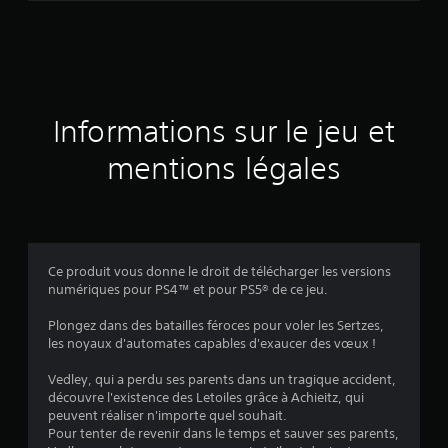
d
e
s
a
Informations sur le jeu et
v
mentions légales
i
s
Ce produit vous donne le droit de télécharger les versions
numériques pour PS4™ et pour PS5® de ce jeu.
:
Plongez dans des batailles féroces pour voler les Sertzes,
4
les noyaux d'automates capables d'exaucer des vœux !
.
Vedley, qui a perdu ses parents dans un tragique accident,
découvre l'existence des Letoiles grâce à Achieitz, qui
0
peuvent réaliser n'importe quel souhait.
Pour tenter de revenir dans le temps et sauver ses parents,