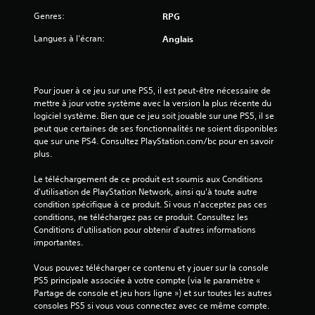
5
Genres:
RPG
(
Langues à l'écran:
Anglais
4
7
Pour jouer à ce jeu sur une PS5, il est peut-être nécessaire de 
mettre à jour votre système avec la version la plus récente du 
logiciel système. Bien que ce jeu soit jouable sur une PS5, il se 
a
peut que certaines de ses fonctionnalités ne soient disponibles 
que sur une PS4. Consultez PlayStation.com/bc pour en savoir 
v
plus.
i
Le téléchargement de ce produit est soumis aux Conditions 
d'utilisation de PlayStation Network, ainsi qu'à toute autre 
condition spécifique à ce produit. Si vous n'acceptez pas ces 
s
conditions, ne téléchargez pas ce produit. Consultez les 
Conditions d'utilisation pour obtenir d'autres informations 
)
importantes.
Vous pouvez télécharger ce contenu et y jouer sur la console 
PS5 principale associée à votre compte (via le paramètre « 
Partage de console et jeu hors ligne ») et sur toutes les autres 
consoles PS5 si vous vous connectez avec ce même compte.