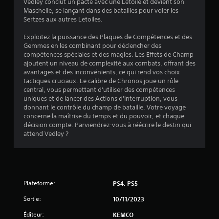
4
Vedley conclut un pacte avec une Letoile et devient son
Maschelle, se lançant dans des batailles pour voler les
Sertzes aux autres Letoiles.
é
Exploitez la puissance des Plaques de Compétences et des
Gemmes en les combinant pour déclencher des
t
compétences spéciales et des magies. Les Effets de Champ
ajoutent un niveau de complexité aux combats, offrant des
o
avantages et des inconvénients, ce qui rend vos choix
tactiques cruciaux. Le calibre de Chronos joue un rôle
central, vous permettant d'utiliser des compétences
i
uniques et de lancer des Actions d'Interruption, vous
donnant le contrôle du champ de bataille. Votre voyage
l
concerne la maîtrise du temps et du pouvoir, et chaque
décision compte. Parviendrez-vous à réécrire le destin qui
e
attend Vedley ?
s
s
u
Plateforme:
PS4, PS5
r
Sortie:
10/11/2023
Éditeur:
KEMCO