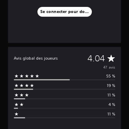
Se connecter pour donner un avis
M
4.04
Avis global des joueurs
o
47 avis
55 %
y
19 %
e
11 %
n
4 %
n
11 %
e