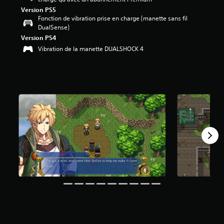
Version PS5
é
Fonction de vibration prise en charge (manette sans fil
t
DualSense)
o
Version PS4
i
Vibration de la manette DUALSHOCK 4
l
e
s
s
u
r
5
(
4
7
a
v
i
s
)