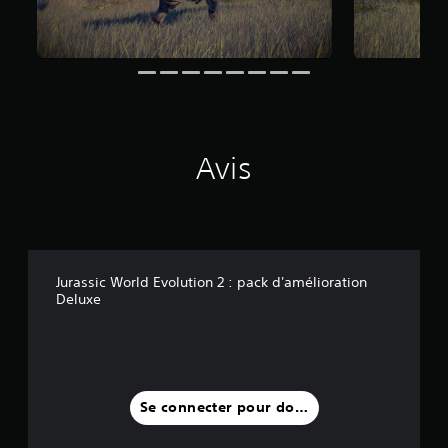
2
a
v
i
s
)
Avis
Jurassic World Evolution 2 : pack d'amélioration
Deluxe
Se connecter pour donner un avis