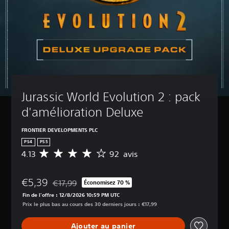
Jurassic World Evolution 2 : pack 
d'amélioration Deluxe
FRONTIER DEVELOPMENTS PLC
PS4
PS5
4.13
92 avis
M
o
y
€5,39
e
€17,99
Économisez 70 %
Remise par rapport au prix d'origine de €17,99
n
Fin de l'offre : 12/8/2026 10:59 PM UTC
n
Prix le plus bas au cours des 30 derniers jours : €17,99
e
d
Ajouter au panier
e