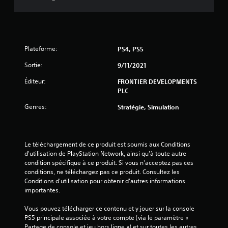
é
t
o
Plateforme:
PS4, PS5
i
Sortie:
9/11/2021
l
Éditeur:
FRONTIER DEVELOPMENTS
e
PLC
Genres:
Stratégie, Simulation
s
s
Le téléchargement de ce produit est soumis aux Conditions 
u
d'utilisation de PlayStation Network, ainsi qu'à toute autre 
condition spécifique à ce produit. Si vous n'acceptez pas ces 
r
conditions, ne téléchargez pas ce produit. Consultez les 
Conditions d'utilisation pour obtenir d'autres informations 
5
importantes.
(
Vous pouvez télécharger ce contenu et y jouer sur la console 
PS5 principale associée à votre compte (via le paramètre « 
9
Partage de console et jeu hors ligne ») et sur toutes les autres 