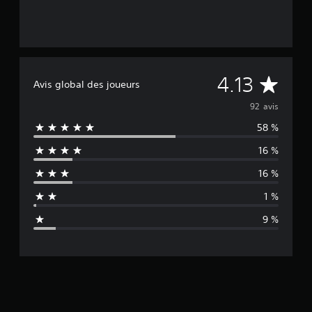
M
4.13
Avis global des joueurs
o
92 avis
58 %
y
16 %
e
16 %
n
1 %
n
9 %
e
d
e