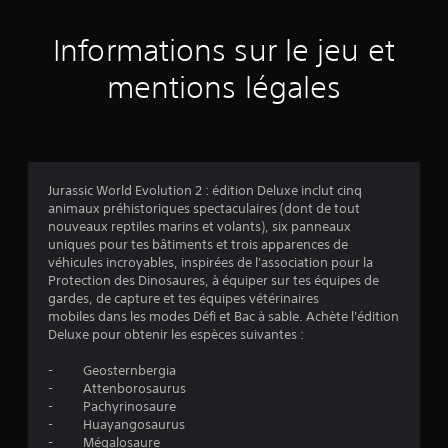
s
a
Informations sur le jeu et
v
mentions légales
i
s
Jurassic World Evolution 2 : édition Deluxe inclut cinq
animaux préhistoriques spectaculaires (dont de tout
:
nouveaux reptiles marins et volants), six panneaux
uniques pour tes bâtiments et trois apparences de
4
véhicules incroyables, inspirées de l'association pour la
Protection des Dinosaures, à équiper sur tes équipes de
.
gardes, de capture et tes équipes vétérinaires
mobiles dans les modes Défi et Bac à sable. Achète l'édition
1
Deluxe pour obtenir les espèces suivantes :
3
- Geosternbergia
- Attenborosaurus
- Pachyrinosaure
- Huayangosaurus
- Mégalosaure