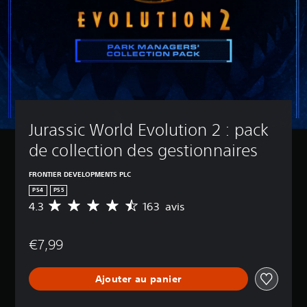
Jurassic World Evolution 2 : pack 
de collection des gestionnaires
FRONTIER DEVELOPMENTS PLC
PS4
PS5
4.3
163 avis
M
o
y
€7,99
e
n
n
Ajouter au panier
e
d
e