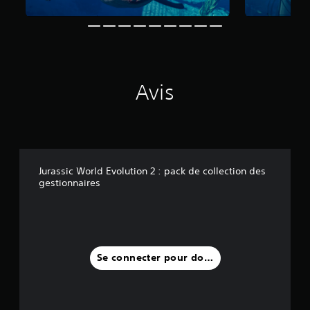
3
a
v
i
s
Avis
)
Jurassic World Evolution 2 : pack de collection des
gestionnaires
Se connecter pour donner un avis