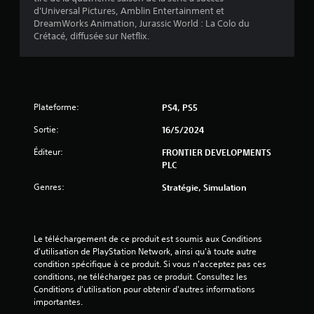
d'Universal Pictures, Amblin Entertainment et
DreamWorks Animation, Jurassic World : La Colo du
Crétacé, diffusée sur Netflix.
a
v
i
Plateforme:
PS4, PS5
s
Sortie:
16/5/2024
)
Éditeur:
FRONTIER DEVELOPMENTS
PLC
Genres:
Stratégie, Simulation
Le téléchargement de ce produit est soumis aux Conditions 
d'utilisation de PlayStation Network, ainsi qu'à toute autre 
condition spécifique à ce produit. Si vous n'acceptez pas ces 
conditions, ne téléchargez pas ce produit. Consultez les 
Conditions d'utilisation pour obtenir d'autres informations 
importantes.