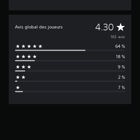
M
4.30
Avis global des joueurs
o
163 avis
64 %
y
18 %
e
9 %
n
2 %
n
7 %
e
d
e
s