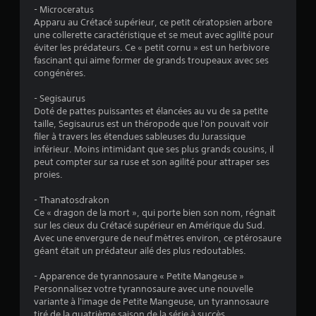
o
- Microceratus
i
Apparu au Crétacé supérieur, ce petit cératopsien arbore
une collerette caractéristique et se meut avec agilité pour
éviter les prédateurs. Ce « petit cornu » est un herbivore
l
fascinant qui aime former de grands troupeaux avec ses
congénères.
e
- Segisaurus
s
Doté de pattes puissantes et élancées au vu de sa petite
taille, Segisaurus est un théropode que l'on pouvait voir
s
filer à travers les étendues sableuses du Jurassique
inférieur. Moins intimidant que ses plus grands cousins, il
u
peut compter sur sa ruse et son agilité pour attraper ses
proies.
r
- Thanatosdrakon
5
Ce « dragon de la mort », qui porte bien son nom, régnait
sur les cieux du Crétacé supérieur en Amérique du Sud.
(
Avec une envergure de neuf mètres environ, ce ptérosaure
géant était un prédateur ailé des plus redoutables.
1
- Apparence de tyrannosaure « Petite Mangeuse »
6
Personnalisez votre tyrannosaure avec une nouvelle
variante à l'image de Petite Mangeuse, un tyrannosaure
3
tiré de la quatrième saison de la série à succès