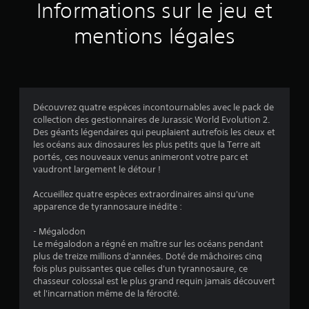
a
Informations sur le jeu et
v
mentions légales
i
s
Découvrez quatre espèces incontournables avec le pack de
collection des gestionnaires de Jurassic World Evolution 2.
:
Des géants légendaires qui peuplaient autrefois les cieux et
les océans aux dinosaures les plus petits que la Terre ait
4
portés, ces nouveaux venus animeront votre parc et
vaudront largement le détour !
.
Accueillez quatre espèces extraordinaires ainsi qu'une
3
apparence de tyrannosaure inédite :
- Mégalodon
Le mégalodon a régné en maître sur les océans pendant
é
plus de treize millions d'années. Doté de mâchoires cinq
fois plus puissantes que celles d'un tyrannosaure, ce
t
chasseur colossal est le plus grand requin jamais découvert
et l'incarnation même de la férocité.