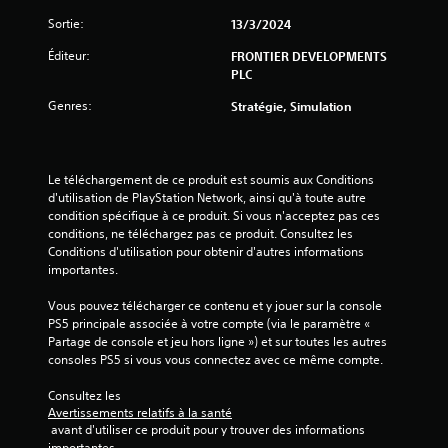
2
Sortie:
13/3/2024
Éditeur:
FRONTIER DEVELOPMENTS
PLC
a
Genres:
Stratégie, Simulation
v
i
Le téléchargement de ce produit est soumis aux Conditions 
s
d'utilisation de PlayStation Network, ainsi qu'à toute autre 
condition spécifique à ce produit. Si vous n'acceptez pas ces 
)
conditions, ne téléchargez pas ce produit. Consultez les 
Conditions d'utilisation pour obtenir d'autres informations 
importantes.
Vous pouvez télécharger ce contenu et y jouer sur la console 
PS5 principale associée à votre compte (via le paramètre « 
Partage de console et jeu hors ligne ») et sur toutes les autres 
consoles PS5 si vous vous connectez avec ce même compte.
Consultez les 
Avertissements relatifs à la santé
 avant d'utiliser ce produit pour y trouver des informations 
importantes.