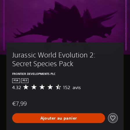
Jurassic World Evolution 2: 
Secret Species Pack
FRONTIER DEVELOPMENTS PLC
PS4
PS5
4.32
152 avis
M
o
y
€7,99
e
n
n
Ajouter au panier
e
d
e