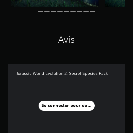
5
2
a
v
i
Avis
s
)
Jurassic World Evolution 2: Secret Species Pack
Se connecter pour donner un avis