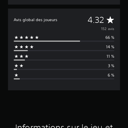
M
4.32
Avis global des joueurs
o
152 avis
66 %
y
14 %
e
11 %
n
3 %
n
6 %
e
d
e
s
a
Informations sur le jeu et