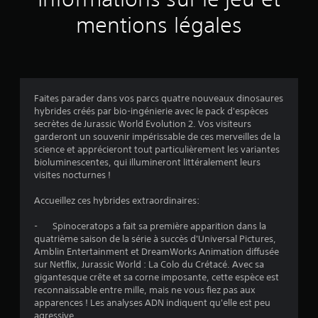
v
mentions légales
i
s
Faites parader dans vos parcs quatre nouveaux dinosaures
hybrides créés par bio-ingénierie avec le pack d'espèces
:
secrètes de Jurassic World Evolution 2. Vos visiteurs
garderont un souvenir impérissable de ces merveilles de la
4
science et apprécieront tout particulièrement les variantes
bioluminescentes, qui illumineront littéralement leurs
.
visites nocturnes !
3
Accueillez ces hybrides extraordinaires:
2
- Spinoceratops a fait sa première apparition dans la
quatrième saison de la série à succès d'Universal Pictures,
Amblin Entertainment et DreamWorks Animation diffusée
sur Netflix, Jurassic World : La Colo du Crétacé. Avec sa
é
gigantesque crête et sa corne imposante, cette espèce est
reconnaissable entre mille, mais ne vous fiez pas aux
t
apparences ! Les analyses ADN indiquent qu'elle est peu
agressive.