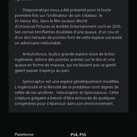
o
- Stegoceratops nous a été présenté pour la toute
première fois sur l'ordinateur de son créateur, le
i
Dr Henry Wu, dans le film Jurassic World
d'Universal Pictures et Amblin Entertainment sorti en 2015.
l
Ses cornes terrifiantes doublées d'une queue, d'un cou et
d'un dos hérissés de pointes font de cette espèce cuirassée
e
un adversaire redoutable.
s
- Ankylodocus, la plus grande espèce issue de la bio-
ingénierie, arbore des pointes acérées sur le dos et une
s
queue en forme de massue, qui ne laissent pas ce gentil
géant passer inaperçu au parc.
u
- Spinoraptor est une espèce génétiquement modifiée.
r
L'ingéniosité et la férocité de ce prédateur sont dignes de
celles de ses ancêtres : Velociraptor et Spinosaurus. Cette
5
créature grégaire a besoin d'être entourée de quelques
congénères pour s'épanouir dans son environnement.
(
1
5
Plateforme:
PS4, PS5