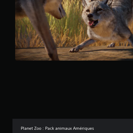
s
u
r
5
(
2
0
a
v
i
s
)
Planet Zoo : Pack animaux Amériques