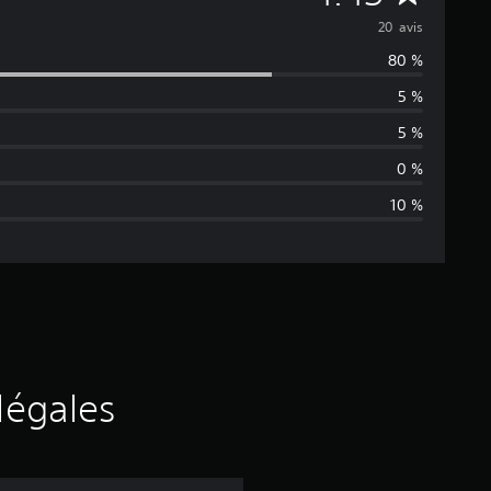
o
20 avis
80 %
y
5 %
e
5 %
n
0 %
10 %
n
e
d
e
s
légales
a