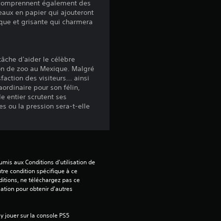
t comprennent également des
t
eaux en papier qui ajouteront
que et grisante qui charmera
o
i
âche d'aider le célèbre
l
ion de zoo au Mexique. Malgré
ction des visiteurs... ainsi
ordinaire pour son félin,
e
e entier scrutent ses
es ou la pression sera-t-elle
s
s
u
mis aux Conditions d'utilisation de 
r
tre condition spécifique à ce 
itions, ne téléchargez pas ce 
sation pour obtenir d'autres 
5
(
 jouer sur la console PS5 