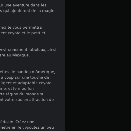
v
r une aventure dans les
s qui ajouteront de la magie
i
s
inédite vous permettra
ent coyote et le petit et
:
environnement fabuleux, ainsi
ère au Mexique.
4
settes, le nandou d'Amérique,
.
a à coup sûr une touche de
elligent et adaptable coyote,
4
rme, et le mouflon
tte région du monde si
5
t votre zoo en attraction de
é
éricain. Créez une
nêtre en fer. Ajoutez un peu