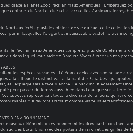
iques grâce à Planet Zoo : Pack animaux Amériques ! Embarquez pou
que centrale, du Nord et du Sud, et accueillez 7 animaux incroyable
 Nord aux forêts pluviales pleines de vie du Sud, cette collection 
es, parmi lesquelles l'élégant et insaisissable ocelot, le très intellig
vants, le Pack animaux Amériques comprend plus de 80 éléments d'
nédit dans lequel vous aiderez Dominic Myers à créer un zoo prosp
OYABLES
llant les espèces suivantes : l'élégant ocelot avec son pelage à ro
es à la silhouette distinctive, le flamant des Caraïbes, qui ajouter
at, et l'espiègle saki à face blanche. Ce pack inclut également l'int
éputé pour passer du temps aussi bien dans l'eau que sur la terre fe
Ces espèces représentent toute la diversité de la faune qui rend ce
contournables qui raviront animaux comme visiteurs et transformeron
MENTS D'ENVIRONNEMENT
ers nouveaux éléments d'environnement inspirés par le continent am
u sud des États-Unis avec des portails de ranch et des grilles de fe