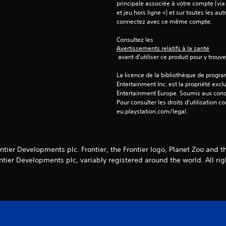
principale associée à votre compte (via
et jeu hors ligne ») et sur toutes les au
connectez avec ce même compte.
Consultez les 
Avertissements relatifs à la santé
 avant d'utiliser ce produit pour y trou
La licence de la bibliothèque de progr
Entertainment Inc. est la propriété exclu
Entertainment Europe. Soumis aux conditi
Pour consulter les droits d’utilisation c
eu.playstation.com/legal.
tier Developments plc. Frontier, the Frontier logo, Planet Zoo and t
ntier Developments plc, variably registered around the world. All rig