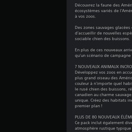
Découvrez la faune des Amér
écosystèmes variés de l'Améri
à vos zoos.
Des zones sauvages glacées du
d'accueillir de nouvelles espèc
sociable chien des buissons.
En plus de ces nouveaux arri
qu'un scénario de campagne i
7 NOUVEAUX ANIMAUX INCR
Développez vos zoos en accuei
plus grand oiseau des Amériqu
couleur à n'importe quel habit
le rusé chien des buissons, r
canadien au charme sauvage. 
unique. Créez des habitats in
premier plan !
PLUS DE 80 NOUVEAUX ÉLÉ
Ce pack inclut également div
atmosphère rustique typique d