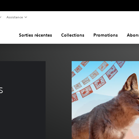
Assistance
Sorties récentes
Collections
Promotions
Abon
s
ne de €9,99