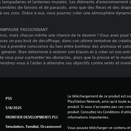
s lampadaires et lanternes murales. Les éléments d'environnemen
sembles de fanions et de parasols, ainsi que des fleurs et des drap
e à vos zoos. Grâce à eux, vous pourrez créer une atmosphère dynami
CAMPAGNE PASSIONNANT
ros, mais chacun mérite une chance de le devenir ! Vous avez pour t
res un peu brut de décoffrage, dans son ultime tentative de créat
nce à prendre conscience du lien entre bonheur des animaux et satisfa
 générer. Bien déterminé à redorer son blason et à créer un zoo extra
de vous pour surmonter les obstacles, alors que la presse et le mond
iendrez-vous à l'aider à atteindre ses objectifs contre vents et maré
Le téléchargement de ce produit est sou
PS5
PlayStation Network, ainsi qu'à toute au
produit. Si vous n'acceptez pas ces cond
5/8/2025
produit. Consultez les Conditions d'utili
FRONTIER DEVELOPMENTS PLC
informations importantes.
Simulation, Familial, Occasionnel
Vous pouvez télécharger ce contenu et y