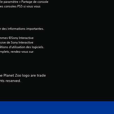
 le paramètre « Partage de console 
2
tres consoles PS5 si vous vous 
0
ver des informations importantes.
ammes ©Sony Interactive 
a
sive de Sony Interactive 
ons d’utilisation des logiciels. 
v
omplets, rendez-vous sur 
i
s
he Planet Zoo logo are trade
hts reserved.
)