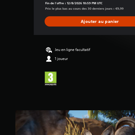
n
Fin de l'offre : 12/8/2026 10:59 PM UTC
n
Prix le plus bas au cours des 30 derniers jours : €9,99
e
d
Ajouter au panier
e
s
a
v
i
Jeu en ligne facultatif
s
1 joueur
:
4
.
4
5
é
t
o
i
l
e
s