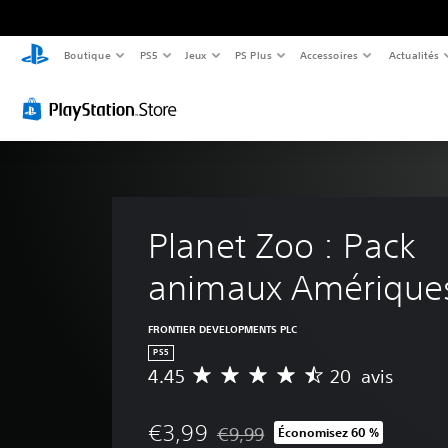
Boutique
PS5
Jeux
PS Plus
Accessoires
Actualités
Planet Zoo : Pack 
animaux Amérique
FRONTIER DEVELOPMENTS PLC
PS5
4.45
20 avis
M
o
y
€3,99
€9,99
Économisez 60 %
e
Remise par rapport au prix d'origi