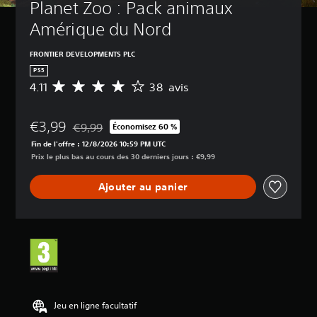
Planet Zoo : Pack animaux 
Amérique du Nord
FRONTIER DEVELOPMENTS PLC
PS5
4.11
38 avis
M
o
y
€3,99
e
€9,99
Économisez 60 %
Remise par rapport au prix d'origine de €9,99
n
Fin de l'offre : 12/8/2026 10:59 PM UTC
n
Prix le plus bas au cours des 30 derniers jours : €9,99
e
d
Ajouter au panier
e
s
a
v
i
s
:
4
.
Jeu en ligne facultatif
1