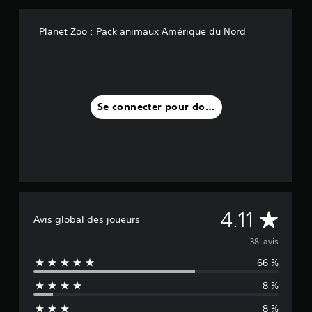
Planet Zoo : Pack animaux Amérique du Nord
Se connecter pour donner un avis
M
4.11
Avis global des joueurs
o
38 avis
66 %
y
8 %
e
8 %