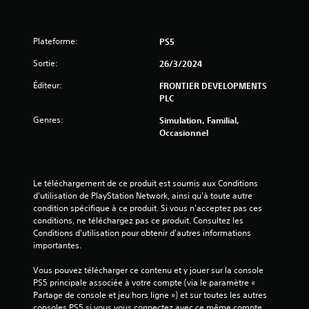
)
Plateforme:
PS5
Sortie:
26/3/2024
Éditeur:
FRONTIER DEVELOPMENTS
PLC
Genres:
Simulation, Familial,
Occasionnel
Le téléchargement de ce produit est soumis aux Conditions 
d'utilisation de PlayStation Network, ainsi qu'à toute autre 
condition spécifique à ce produit. Si vous n'acceptez pas ces 
conditions, ne téléchargez pas ce produit. Consultez les 
Conditions d'utilisation pour obtenir d'autres informations 
importantes.
Vous pouvez télécharger ce contenu et y jouer sur la console 
PS5 principale associée à votre compte (via le paramètre « 
Partage de console et jeu hors ligne ») et sur toutes les autres 
consoles PS5 si vous vous connectez avec ce même compte.