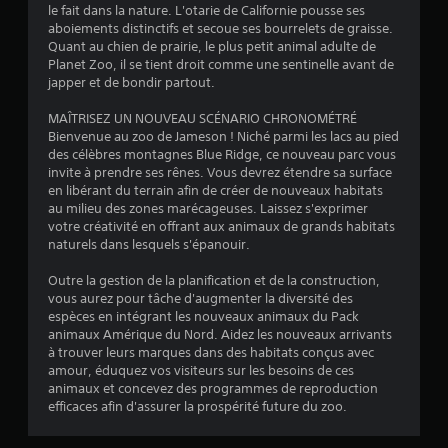
s
le fait dans la nature. L'otarie de Californie pousse ses
aboiements distinctifs et secoue ses bourrelets de graisse.
u
Quant au chien de prairie, le plus petit animal adulte de
Planet Zoo, il se tient droit comme une sentinelle avant de
r
japper et de bondir partout.
5
MAÎTRISEZ UN NOUVEAU SCÉNARIO CHRONOMÉTRÉ
Bienvenue au zoo de Jameson ! Niché parmi les lacs au pied
(
des célèbres montagnes Blue Ridge, ce nouveau parc vous
invite à prendre ses rênes. Vous devrez étendre sa surface
3
en libérant du terrain afin de créer de nouveaux habitats
au milieu des zones marécageuses. Laissez s'exprimer
8
votre créativité en offrant aux animaux de grands habitats
naturels dans lesquels s'épanouir.
Outre la gestion de la planification et de la construction,
a
vous aurez pour tâche d'augmenter la diversité des
espèces en intégrant les nouveaux animaux du Pack
v
animaux Amérique du Nord. Aidez les nouveaux arrivants
à trouver leurs marques dans des habitats conçus avec
i
amour, éduquez vos visiteurs sur les besoins de ces
animaux et concevez des programmes de reproduction
s
efficaces afin d'assurer la prospérité future du zoo.