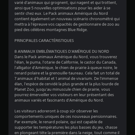
4
varié d'animaux qui grognent, qui nagent et qui trottent,
ainsi que 5 nouvelles optimisations pour les aider à se
.
sentir chez eux. Le Pack animaux Amérique du Nord
contient également un nouveau scénario chronométré qui
1
mettra à l'épreuve vos capacités de gestionnaire de zoo au
pied des célèbres montagnes Blue Ridge.
1
PRINCIPALES CARACTÉRISTIQUES
8 ANIMAUX EMBLÉMATIQUES D'AMÉRIQUE DU NORD
é
Dans le Pack animaux Amérique du Nord, vous trouverez
l'élan, le puma, l'otarie de Californie, le castor du Canada,
t
l'alligator d'Amérique, le chien de prairie à queue noire, le
renard polaire et la grenouille-taureau. Cela fait un total de
o
7 animaux d'habitat et 1 animal de vivarium. De l'immense
élan, l'espèce de cervidé la plus grande et la plus lourde de
Planet Zoo, jusqu'au minuscule chien de prairie, vous
i
pourrez émerveiller vos visiteurs en leur présentant des
animaux variés et fascinants d'Amérique du Nord.
l
Les visiteurs adoreront à coup sûr observer les
e
comportements uniques de ces nouveaux pensionnaires.
Par exemple, le renard polaire, qui est capable de
s
supporter les températures les plus basses du jeu, chasse
en plongeant tête la première dans la neige, tout comme il