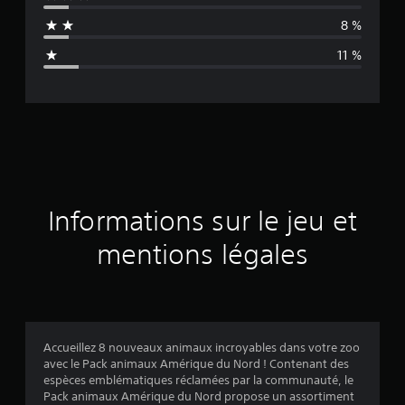
n
8 %
n
11 %
e
d
e
s
a
Informations sur le jeu et
v
mentions légales
i
s
Accueillez 8 nouveaux animaux incroyables dans votre zoo
avec le Pack animaux Amérique du Nord ! Contenant des
:
espèces emblématiques réclamées par la communauté, le
Pack animaux Amérique du Nord propose un assortiment