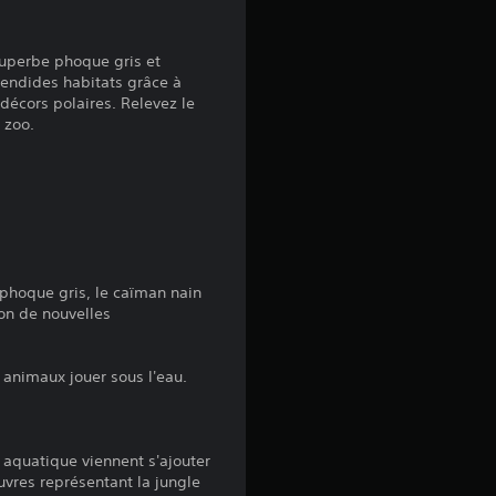
v
i
superbe phoque gris et
lendides habitats grâce à
s
écors polaires. Relevez le
 zoo.
:
4
.
 phoque gris, le caïman nain
ion de nouvelles
3
7
 animaux jouer sous l'eau.
é
aquatique viennent s'ajouter
uvres représentant la jungle