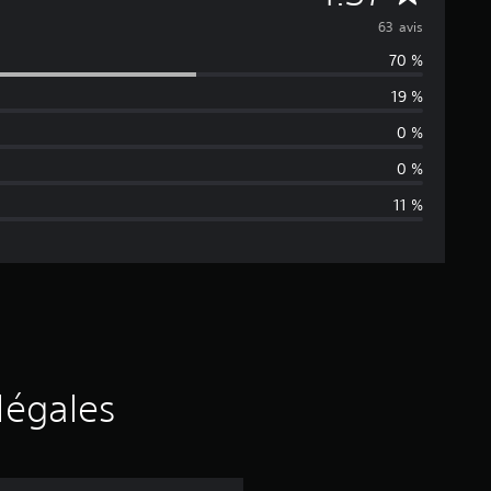
o
63 avis
70 %
y
19 %
e
0 %
n
0 %
11 %
n
e
d
e
s
légales
a