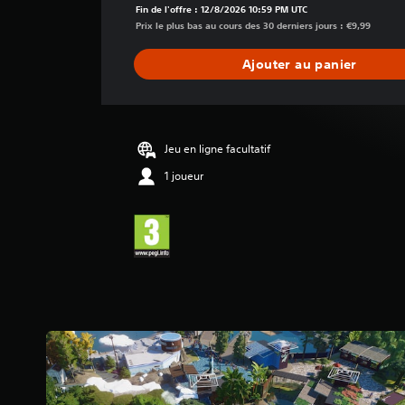
n
Fin de l'offre : 12/8/2026 10:59 PM UTC
n
Prix le plus bas au cours des 30 derniers jours : €9,99
e
d
Ajouter au panier
e
s
a
v
i
Jeu en ligne facultatif
s
1 joueur
:
4
.
3
7
é
t
o
i
l
e
s