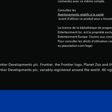
connectez avec ce même compte.
Consultez les 
Avertissements relatifs à la santé
 avant d'utiliser ce produit pour y trou
La licence de la bibliothèque de progr
Entertainment Inc. est la propriété exclu
Entertainment Europe. Soumis aux conditi
Pour consulter les droits d’utilisation c
eu.playstation.com/legal.
tier Developments plc. Frontier, the Frontier logo, Planet Zoo and t
ntier Developments plc, variably registered around the world. All rig