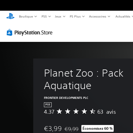
Boutique
PS5
Jeux
PS Plus
Accessoires
Actualités
Planet Zoo : Pack 
Aquatique
FRONTIER DEVELOPMENTS PLC
PS5
4.37
63 avis
M
o
y
€3,99
€9,99
Économisez 60 %
e
Remise par rapport au prix d'origi