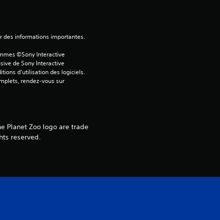
6
3
ver des informations importantes.
ammes ©Sony Interactive 
sive de Sony Interactive 
ons d’utilisation des logiciels. 
a
omplets, rendez-vous sur 
v
i
he Planet Zoo logo are trade
s
hts reserved.
)