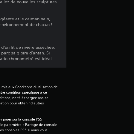
tallez de nouvelles sculptures
t
o
géante et le caïman nain,
l'environnement de chacun !
i
l
d'un lit de rivière asséchée.
parc sa gloire d'antan. Si
e
nario chronométré est idéal.
s
s
mis aux Conditions d'utilisation de 
u
tre condition spécifique à ce 
itions, ne téléchargez pas ce 
sation pour obtenir d'autres 
r
5
 jouer sur la console PS5 
 le paramètre « Partage de console 
(
tres consoles PS5 si vous vous 