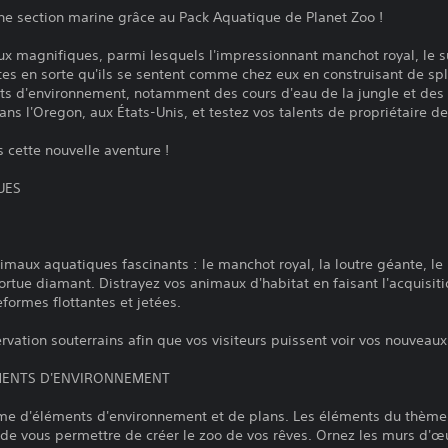
ne section marine grâce au Pack Aquatique de Planet Zoo !
 magnifiques, parmi lesquels l'impressionnant manchot royal, le 
tes en sorte qu'ils se sentent comme chez eux en construisant de sp
s d'environnement, notamment des cours d'eau de la jungle et des d
ans l'Oregon, aux États-Unis, et testez vos talents de propriétaire de
 cette nouvelle aventure !
UES
maux aquatiques fascinants : le manchot royal, la loutre géante, le
tortue diamant. Distrayez vos animaux d'habitat en faisant l'acquisit
eformes flottantes et jetées.
rvation souterrains afin que vos visiteurs puissent voir vos nouveaux
ÉMENTS D'ENVIRONNEMENT
e d'éléments d'environnement et de plans. Les éléments du thème 
 de vous permettre de créer le zoo de vos rêves. Ornez les murs d'œ