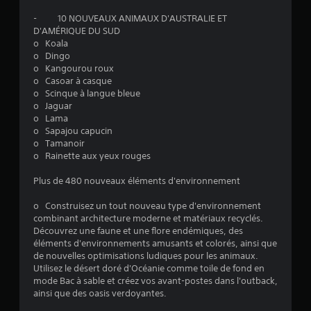
.
- 10 NOUVEAUX ANIMAUX D'AUSTRALIE ET
D'AMÉRIQUE DU SUD
5
o Koala
o Dingo
6
o Kangourou roux
o Casoar à casque
o Scinque à langue bleue
o Jaguar
é
o Lama
o Sapajou capucin
t
o Tamanoir
o Rainette aux yeux rouges
o
Plus de 480 nouveaux éléments d'environnement
i
o Construisez un tout nouveau type d'environnement
combinant architecture moderne et matériaux recyclés.
l
Découvrez une faune et une flore endémiques, des
éléments d'environnements amusants et colorés, ainsi que
e
de nouvelles optimisations ludiques pour les animaux.
Utilisez le désert doré d'Océanie comme toile de fond en
s
mode Bac à sable et créez vos avant-postes dans l'outback,
ainsi que des oasis verdoyantes.
s