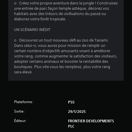
o Créez votre propre aventure dans la jungle ! Construisez
u
une entrée de parc façon temple aztèque, décorez vos
habitats avec des trésors de civilisations du passé ou
r
élaborez votre forêt tropicale.
5
UN SCÉNARIO INÉDIT
(
o Découvrez un tout nouveau défi au zoo de Tanami.
Dans celui-ci, vous aurez pour mission de remplir un
4
certain nombre d'objectifs amusants visant à améliorer
votre rang, comme augmenter la satisfaction des visiteurs,
5
adopter certains animaux et booster la rentabilité des
boutiques. Plus vite vous les remplirez, plus votre rang
sera élevé.
a
v
Plateforme:
PS5
i
Sortie:
29/1/2025
s
Éditeur:
FRONTIER DEVELOPMENTS
)
PLC