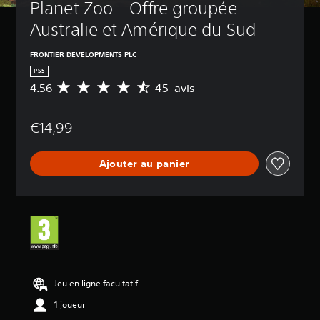
Planet Zoo – Offre groupée 
Australie et Amérique du Sud
FRONTIER DEVELOPMENTS PLC
PS5
4.56
45 avis
M
o
y
€14,99
e
n
n
Ajouter au panier
e
d
e
s
a
v
i
s
:
Jeu en ligne facultatif
4
1 joueur
.
5