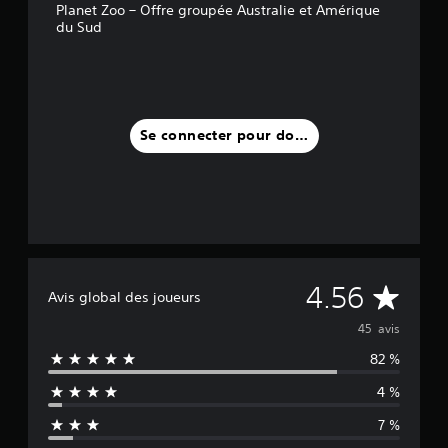
Planet Zoo – Offre groupée Australie et Amérique
du Sud
Se connecter pour donner un avis
M
4.56
Avis global des joueurs
o
45 avis
82 %
y
4 %
e
7 %
n