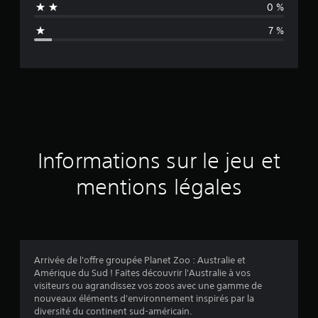
0 %
n
7 %
e
d
e
s
a
Informations sur le jeu et
v
mentions légales
i
s
Arrivée de l'offre groupée Planet Zoo : Australie et
Amérique du Sud ! Faites découvrir l'Australie à vos
:
visiteurs ou agrandissez vos zoos avec une gamme de
nouveaux éléments d'environnement inspirés par la
4
diversité du continent sud-américain.