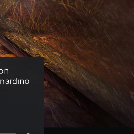
on 
rnardino