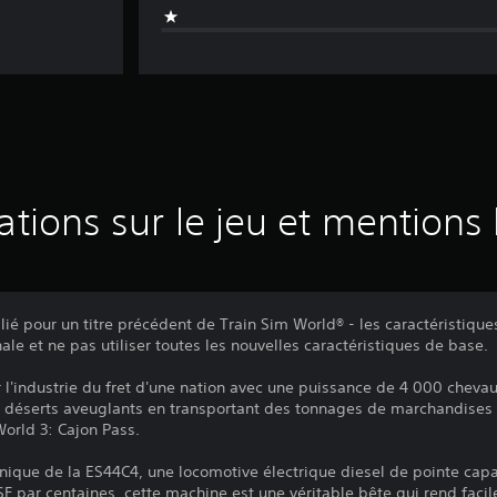
ations sur le jeu et mentions 
é pour un titre précédent de Train Sim World® - les caractéristique
nale et ne pas utiliser toutes les nouvelles caractéristiques de base.
r l'industrie du fret d'une nation avec une puissance de 4 000 chev
déserts aveuglants en transportant des tonnages de marchandises à
World 3: Cajon Pass.
ique de la ES44C4, une locomotive électrique diesel de pointe capab
F par centaines, cette machine est une véritable bête qui rend facile