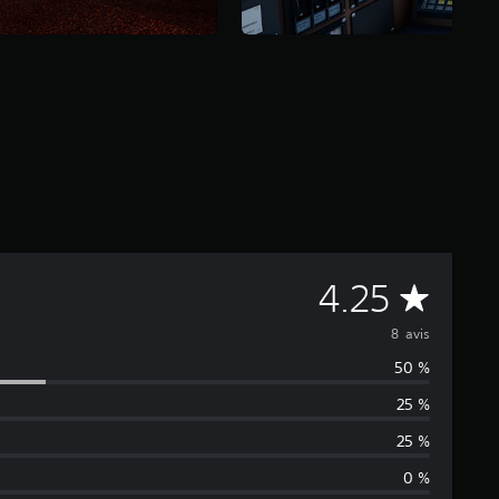
M
4.25
o
8 avis
50 %
y
25 %
e
25 %
n
0 %