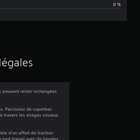
0 %
n
e
d
e
s
légales
a
v
s peuvent rester inchangées
i
aux. Parcourez de superbes
s
 travers les virages sinueux
le d'un effort de traction
 tout travail avec de lourdes