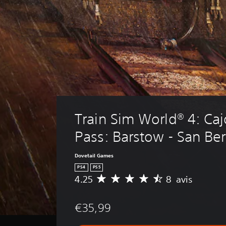
Train Sim World® 4: Caj
Pass: Barstow - San Be
Dovetail Games
PS4
PS5
4.25
8 avis
M
o
y
€35,99
e
n