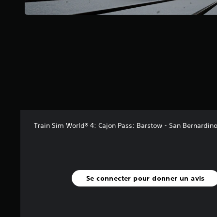
u
r
5
(
8
a
v
i
s
)
Train Sim World® 4: Cajon Pass: Barstow - San Bernardin
Se connecter pour donner un avis