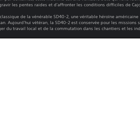
ravir les pentes raides et d'affronter les conditions difficiles de Caj
classique de la vénérable SD40-2, une véritable héroïne américaine 
an. Aujourd'hui vétéran, la SD40-2 est conservée pour les missions s
er du travail local et de la commutation dans les chantiers et les ind
Le téléchargement de ce produit est sou
PS4, PS5
PlayStation Network, ainsi qu'à toute au
produit. Si vous n'acceptez pas ces cond
26/9/2023
produit. Consultez les Conditions d'utili
Dovetail Games
informations importantes.
Simulation
Vous pouvez télécharger ce contenu et y
principale associée à votre compte (via
et jeu hors ligne ») et sur toutes les au
connectez avec ce même compte.
Consultez les 
Avertissements relatifs à la santé
 avant d'utiliser ce produit pour y trou