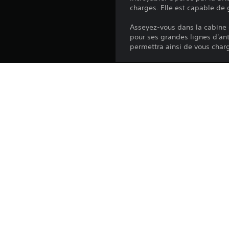
charges. Elle est capable de g
Asseyez-vous dans la cabine 
pour ses grandes lignes d'ant
permettra ainsi de vous charg
Plateforme:
Sortie:
Éditeur:
Genres: