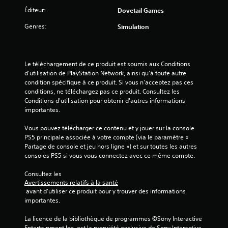
s
Éditeur:
Dovetail Games
s
Genres:
Simulation
u
r
Le téléchargement de ce produit est soumis aux Conditions 
d'utilisation de PlayStation Network, ainsi qu'à toute autre 
5
condition spécifique à ce produit. Si vous n'acceptez pas ces 
conditions, ne téléchargez pas ce produit. Consultez les 
(
Conditions d'utilisation pour obtenir d'autres informations 
importantes.
7
Vous pouvez télécharger ce contenu et y jouer sur la console 
PS5 principale associée à votre compte (via le paramètre « 
Partage de console et jeu hors ligne ») et sur toutes les autres 
a
consoles PS5 si vous vous connectez avec ce même compte.
v
Consultez les 
Avertissements relatifs à la santé
i
 avant d'utiliser ce produit pour y trouver des informations 
importantes.
s
La licence de la bibliothèque de programmes ©Sony Interactive 
Entertainment Inc. est la propriété exclusive de Sony Interactive 