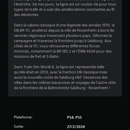
:
l'Autriche. De nos jours, la ligne est un couloir clé pour tous
types de trafic et a subi des améliorations constantes au fil
4
des décennies.
.
Dans la cabine classique d'une légende des années 1970, la
DB BR 111, accélérez depuis la ville de Rosenheim à bord de
4
services régionaux traversant plusieurs pays. Sillonnez la
campagne et traversez la frontière jusqu'à Salzburg. Aux
3
côtés de la 111, vous retrouverez différentes forces
motrices, notamment la BR 185.2 et l'ÖBB 4024 pour des
missions de fret et S-Bahn.
é
Dans Train Sim World 4, la ligne est représentée telle
qu'elle était en 2013, avec la traction DB classique mais
t
aussi la nouvelle voûte de Salzburg Hbf. Desservez des
villes dans les collines bavaroises et voyagez de l'autre côté
o
de la frontière de la Bahnstrecke Salzburg - Rosenheim !
i
l
Plateforme:
PS4, PS5
e
Sortie:
27/2/2024