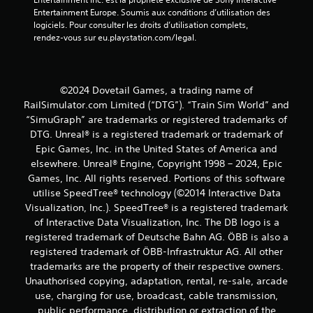
)
Entertainment Europe. Soumis aux conditions d’utilisation des 
logiciels. Pour consulter les droits d’utilisation complets, 
rendez-vous sur eu.playstation.com/legal.
©2024 Dovetail Games, a trading name of
RailSimulator.com Limited (“DTG”). “Train Sim World” and
“SimuGraph” are trademarks or registered trademarks of
DTG. Unreal® is a registered trademark or trademark of
Epic Games, Inc. in the United States of America and
elsewhere. Unreal® Engine, Copyright 1998 – 2024, Epic
Games, Inc. All rights reserved. Portions of this software
utilise SpeedTree® technology (©2014 Interactive Data
Visualization, Inc.). SpeedTree® is a registered trademark
of Interactive Data Visualization, Inc. The DB logo is a
registered trademark of Deutsche Bahn AG. ÖBB is also a
registered trademark of ÖBB-Infrastruktur AG. All other
trademarks are the property of their respective owners.
Unauthorised copying, adaptation, rental, re-sale, arcade
use, charging for use, broadcast, cable transmission,
public performance, distribution or extraction of the