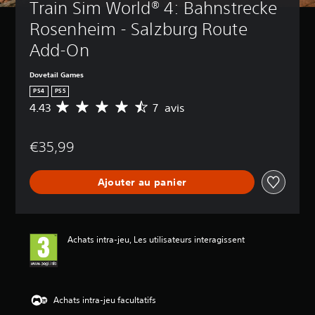
Train Sim World® 4: Bahnstrecke 
Rosenheim - Salzburg Route 
Add-On
Dovetail Games
PS4
PS5
4.43
7 avis
M
o
y
€35,99
e
n
n
Ajouter au panier
e
d
e
s
a
Achats intra-jeu, Les utilisateurs interagissent
v
i
s
:
Achats intra-jeu facultatifs
4