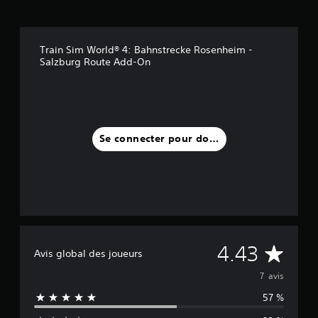
Train Sim World® 4: Bahnstrecke Rosenheim -
Salzburg Route Add-On
Se connecter pour donner un avis
M
4.43
Avis global des joueurs
o
7 avis
57 %
y