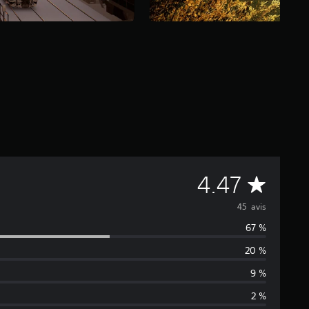
M
4.47
o
45 avis
67 %
y
20 %
e
9 %
n
2 %