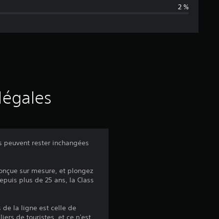
2 %
n
e
d
e
s
légales
a
v
s peuvent rester inchangées
i
conçue sur mesure, et plongez
s
puis plus de 25 ans, la Class
 de la ligne est celle de
iers de touristes, et ce n'est