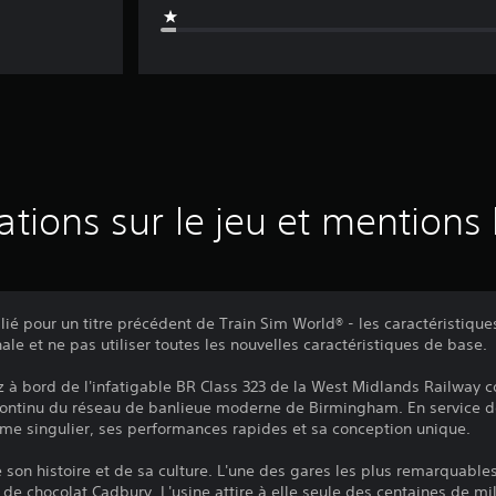
ations sur le jeu et mentions 
é pour un titre précédent de Train Sim World® - les caractéristique
nale et ne pas utiliser toutes les nouvelles caractéristiques de base.
z à bord de l'infatigable BR Class 323 de la West Midlands Railway 
 continu du réseau de banlieue moderne de Birmingham. En service de
rme singulier, ses performances rapides et sa conception unique.
e son histoire et de sa culture. L'une des gares les plus remarquables
 de chocolat Cadbury. L'usine attire à elle seule des centaines de mill