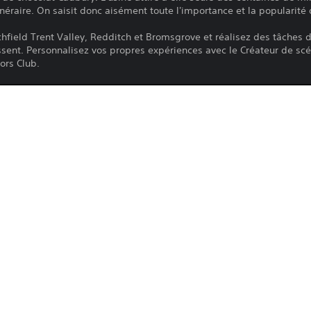
inéraire. On saisit donc aisément toute l'importance et la popularité 
chfield Trent Valley, Redditch et Bromsgrove et réalisez des tâches d
sent. Personnalisez vos propres expériences avec le Créateur de scéna
ors Club.
Le téléchargement de ce produit est sou
PS4, PS5
PlayStation Network, ainsi qu'à toute au
produit. Si vous n'acceptez pas ces cond
17/9/2024
produit. Consultez les Conditions d'utili
Dovetail Games
informations importantes.
Simulation
Vous pouvez télécharger ce contenu et y
principale associée à votre compte (via
et jeu hors ligne ») et sur toutes les au
connectez avec ce même compte.
Consultez les 
Avertissements relatifs à la santé
 avant d'utiliser ce produit pour y trou