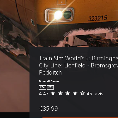
Train Sim World® 5: Birmingh
City Line: Lichfield - Bromsgro
Redditch
Dovetail Games
PS4
PS5
4.47
45 avis
M
o
y
€35,99
e
n