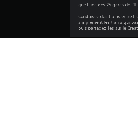
que l'une des 25 gares de l'it
Conduisez des trains entre Li
simplement les trains qui pas
puis partagez-les sur le Creat
Plateforme:
Sortie:
Éditeur:
Genres: