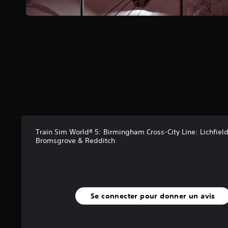
u
r
5
(
4
5
a
v
i
s
)
Train Sim World® 5: Birmingham Cross-City Line: Lichfield
Bromsgrove & Redditch
Se connecter pour donner un avis