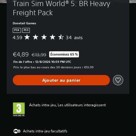
Train Sim World® 5: BR Heavy 
Freight Pack
Dovetail Games
PS4
PS5
4.59
34 avis
M
o
y
€4,89
e
€13,99
Économisez 65 %
Remise par rapport au prix d'origine de €13,99
n
Fin de l'offre : 12/8/2026 10:59 PM UTC
n
Prix le plus bas au cours des 30 derniers jours : €13,99
e
d
Ajouter au panier
e
s
a
v
i
Achats intra-jeu, Les utilisateurs interagissent
s
:
4
.
Achats intra-jeu facultatifs
5