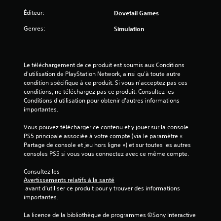
Éditeur:
Dovetail Games
s
Genres:
Simulation
u
r
Le téléchargement de ce produit est soumis aux Conditions 
5
d'utilisation de PlayStation Network, ainsi qu'à toute autre 
condition spécifique à ce produit. Si vous n'acceptez pas ces 
(
conditions, ne téléchargez pas ce produit. Consultez les 
Conditions d'utilisation pour obtenir d'autres informations 
3
importantes.
4
Vous pouvez télécharger ce contenu et y jouer sur la console 
PS5 principale associée à votre compte (via le paramètre « 
Partage de console et jeu hors ligne ») et sur toutes les autres 
consoles PS5 si vous vous connectez avec ce même compte.
a
Consultez les 
v
Avertissements relatifs à la santé
 avant d'utiliser ce produit pour y trouver des informations 
i
importantes.
s
La licence de la bibliothèque de programmes ©Sony Interactive 