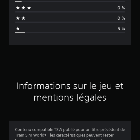
e
0 %
n
0 %
n
9 %
e
d
e
s
a
Informations sur le jeu et
v
mentions légales
i
s
Contenu compatible TSW publié pour un titre précédent de
Train Sim World® - les caractéristiques peuvent rester