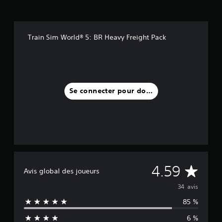
Train Sim World® 5: BR Heavy Freight Pack
Se connecter pour donner un avis
M
4.59
Avis global des joueurs
o
34 avis
85 %
y
6 %