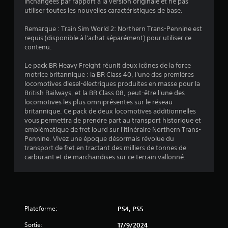
:
inchangées par rapport à la version originale et ne pas
utiliser toutes les nouvelles caractéristiques de base.
4
Remarque : Train Sim World 2: Northern Trans-Pennine est
.
requis (disponible à l'achat séparément) pour utiliser ce
contenu.
5
Le pack BR Heavy Freight réunit deux icônes de la force
9
motrice britannique : la BR Class 40, l'une des premières
locomotives diesel-électriques produites en masse pour la
British Railways, et la BR Class 08, peut-être l'une des
locomotives les plus omniprésentes sur le réseau
é
britannique. Ce pack de deux locomotives additionnelles
vous permettra de prendre part au transport historique et
t
emblématique de fret lourd sur l'itinéraire Northern Trans-
Pennine. Vivez une époque désormais révolue du
o
transport de fret en tractant des milliers de tonnes de
carburant et de marchandises sur ce terrain vallonné.
i
l
e
Plateforme:
PS4, PS5
s
Sortie:
17/9/2024