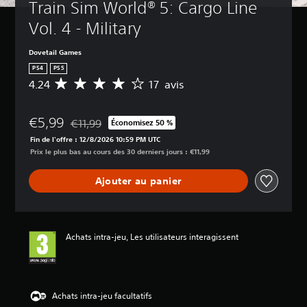
Train Sim World® 5: Cargo Line 
Vol. 4 - Military
Dovetail Games
PS4
PS5
4.24
17 avis
M
o
y
€5,99
e
€11,99
Économisez 50 %
Remise par rapport au prix d'origine de €11,99
n
Fin de l'offre : 12/8/2026 10:59 PM UTC
n
Prix le plus bas au cours des 30 derniers jours : €11,99
e
d
Ajouter au panier
e
s
a
v
i
Achats intra-jeu, Les utilisateurs interagissent
s
:
4
.
Achats intra-jeu facultatifs
2