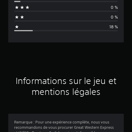
e
0 %
n
0 %
n
18 %
e
d
e
s
a
Informations sur le jeu et
v
mentions légales
i
s
Remarque : Pour une expérience complète, nous vous
recommandons de vous procurer Great Western Express