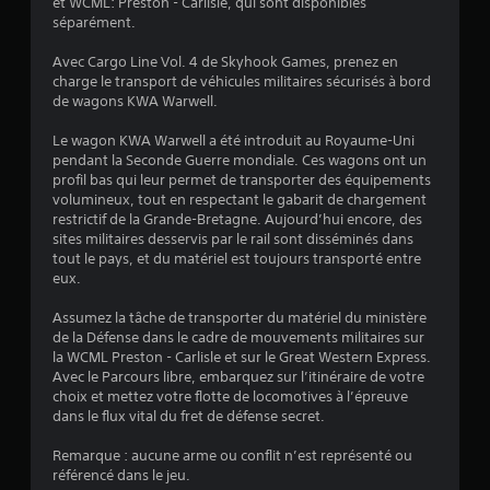
:
et WCML: Preston - Carlisle, qui sont disponibles
séparément.
4
Avec Cargo Line Vol. 4 de Skyhook Games, prenez en
.
charge le transport de véhicules militaires sécurisés à bord
de wagons KWA Warwell.
2
Le wagon KWA Warwell a été introduit au Royaume-Uni
4
pendant la Seconde Guerre mondiale. Ces wagons ont un
profil bas qui leur permet de transporter des équipements
volumineux, tout en respectant le gabarit de chargement
restrictif de la Grande-Bretagne. Aujourd’hui encore, des
é
sites militaires desservis par le rail sont disséminés dans
tout le pays, et du matériel est toujours transporté entre
t
eux.
o
Assumez la tâche de transporter du matériel du ministère
de la Défense dans le cadre de mouvements militaires sur
la WCML Preston - Carlisle et sur le Great Western Express.
i
Avec le Parcours libre, embarquez sur l’itinéraire de votre
choix et mettez votre flotte de locomotives à l’épreuve
l
dans le flux vital du fret de défense secret.
e
Remarque : aucune arme ou conflit n’est représenté ou
référencé dans le jeu.
s