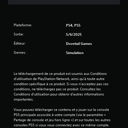
s
u
Plateforme:
PS4, PS5
r
Sortie:
5/6/2025
5
Éditeur:
Dovetail Games
(
Genres:
Simulation
1
7
Le téléchargement de ce produit est soumis aux Conditions 
d'utilisation de PlayStation Network, ainsi qu'à toute autre 
condition spécifique à ce produit. Si vous n'acceptez pas ces 
conditions, ne téléchargez pas ce produit. Consultez les 
a
Conditions d'utilisation pour obtenir d'autres informations 
importantes.
v
Vous pouvez télécharger ce contenu et y jouer sur la console 
i
PS5 principale associée à votre compte (via le paramètre « 
Partage de console et jeu hors ligne ») et sur toutes les autres 
s
consoles PS5 si vous vous connectez avec ce même compte.