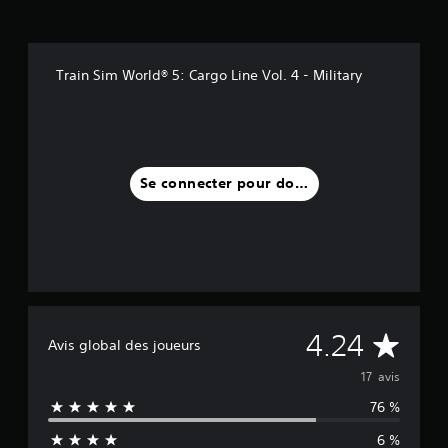
Train Sim World® 5: Cargo Line Vol. 4 - Military
Se connecter pour donner un avis
M
4.24
Avis global des joueurs
o
17 avis
76 %
y
6 %