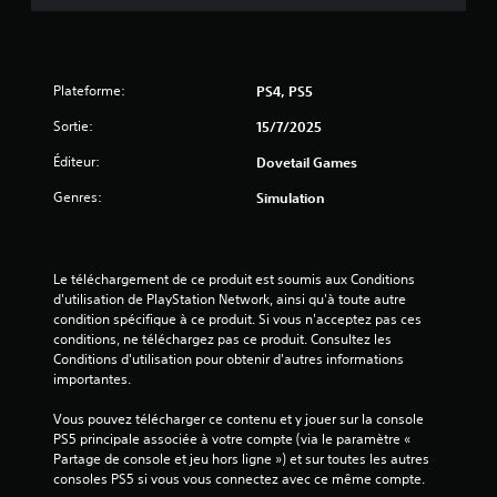
s
s
u
Plateforme:
PS4, PS5
r
Sortie:
15/7/2025
Éditeur:
Dovetail Games
5
Genres:
Simulation
(
1
Le téléchargement de ce produit est soumis aux Conditions 
4
d'utilisation de PlayStation Network, ainsi qu'à toute autre 
condition spécifique à ce produit. Si vous n'acceptez pas ces 
conditions, ne téléchargez pas ce produit. Consultez les 
Conditions d'utilisation pour obtenir d'autres informations 
a
importantes.
v
Vous pouvez télécharger ce contenu et y jouer sur la console 
PS5 principale associée à votre compte (via le paramètre « 
i
Partage de console et jeu hors ligne ») et sur toutes les autres 
consoles PS5 si vous vous connectez avec ce même compte.