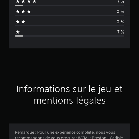
7 %
e
0 %
n
0 %
n
7 %
e
d
e
s
a
Informations sur le jeu et
v
mentions légales
i
s
Remarque : Pour une expérience complète, nous vous
recommandons de vous procurer WCML: Preston - Carlisle,