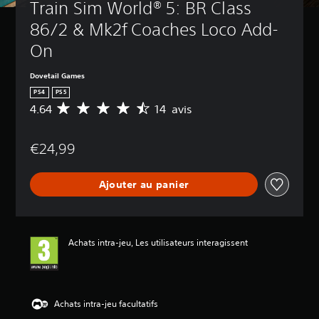
Train Sim World® 5: BR Class 
86/2 & Mk2f Coaches Loco Add-
On
Dovetail Games
PS4
PS5
4.64
14 avis
M
o
y
€24,99
e
n
n
Ajouter au panier
e
d
e
s
a
Achats intra-jeu, Les utilisateurs interagissent
v
i
s
:
Achats intra-jeu facultatifs
4