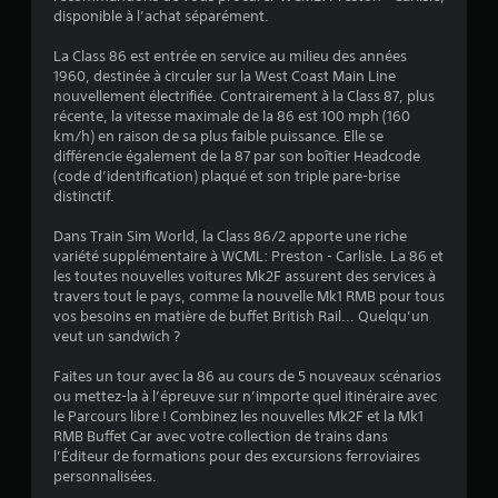
:
disponible à l’achat séparément.
4
La Class 86 est entrée en service au milieu des années
1960, destinée à circuler sur la West Coast Main Line
.
nouvellement électrifiée. Contrairement à la Class 87, plus
récente, la vitesse maximale de la 86 est 100 mph (160
6
km/h) en raison de sa plus faible puissance. Elle se
différencie également de la 87 par son boîtier Headcode
4
(code d’identification) plaqué et son triple pare-brise
distinctif.
Dans Train Sim World, la Class 86/2 apporte une riche
é
variété supplémentaire à WCML: Preston - Carlisle. La 86 et
les toutes nouvelles voitures Mk2F assurent des services à
t
travers tout le pays, comme la nouvelle Mk1 RMB pour tous
vos besoins en matière de buffet British Rail... Quelqu’un
o
veut un sandwich ?
Faites un tour avec la 86 au cours de 5 nouveaux scénarios
i
ou mettez-la à l’épreuve sur n’importe quel itinéraire avec
le Parcours libre ! Combinez les nouvelles Mk2F et la Mk1
l
RMB Buffet Car avec votre collection de trains dans
l’Éditeur de formations pour des excursions ferroviaires
e
personnalisées.