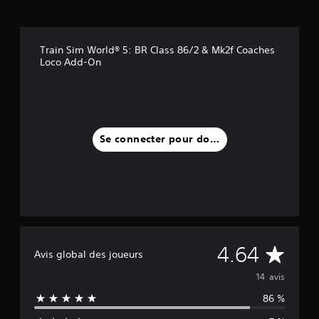
Train Sim World® 5: BR Class 86/2 & Mk2f Coaches
Loco Add-On
Se connecter pour donner un avis
M
4.64
Avis global des joueurs
o
14 avis
86 %
y