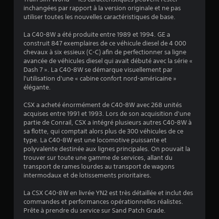
:
inchangées par rapport à la version originale et ne pas
utiliser toutes les nouvelles caractéristiques de base.
4
La C40-8W a été produite entre 1989 et 1994. GE a
.
construit 847 exemplaires de ce véhicule diesel de 4 000
chevaux à six essieux (C-C) afin de perfectionner sa ligne
3
avancée de véhicules diesel qui avait débuté avec la série «
Dash 7 ». La C40-8W se démarque visuellement par
9
l'utilisation d'une « cabine confort nord-américaine »
élégante.
CSX a acheté énormément de C40-8W avec 268 unités
é
acquises entre 1991 et 1993. Lors de son acquisition d'une
partie de Conrail, CSX a intégré plusieurs autres C40-8W à
t
sa flotte, qui comptait alors plus de 300 véhicules de ce
type. La C40-8W est une locomotive puissante et
o
polyvalente destinée aux lignes principales. On pouvait la
trouver sur toute une gamme de services, allant du
transport de rames lourdes au transport de wagons
i
intermodaux et de lotissements prioritaires.
l
La CSX C40-8W en livrée YN2 est très détaillée et inclut des
commandes et performances opérationnelles réalistes.
e
Prête à prendre du service sur Sand Patch Grade.