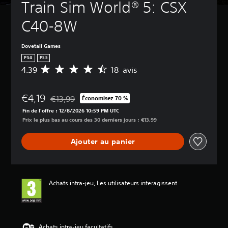
Train Sim World® 5: CSX 
C40-8W
Dovetail Games
PS4
PS5
4.39
18 avis
M
o
y
€4,19
e
€13,99
Économisez 70 %
Remise par rapport au prix d'origine de €13,99
n
Fin de l'offre : 12/8/2026 10:59 PM UTC
n
Prix le plus bas au cours des 30 derniers jours : €13,99
e
d
Ajouter au panier
e
s
a
v
i
Achats intra-jeu, Les utilisateurs interagissent
s
:
4
.
Achats intra-jeu facultatifs