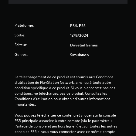
s
s
u
Plateforme:
PS4, PS5
r
Sortie:
17/9/2024
Éditeur:
Dovetail Games
5
Genres:
Simulation
(
1
Le téléchargement de ce produit est soumis aux Conditions 
8
d'utilisation de PlayStation Network, ainsi qu'à toute autre 
condition spécifique à ce produit. Si vous n'acceptez pas ces 
conditions, ne téléchargez pas ce produit. Consultez les 
Conditions d'utilisation pour obtenir d'autres informations 
a
importantes.
v
Vous pouvez télécharger ce contenu et y jouer sur la console 
PS5 principale associée à votre compte (via le paramètre « 
i
Partage de console et jeu hors ligne ») et sur toutes les autres 
consoles PS5 si vous vous connectez avec ce même compte.