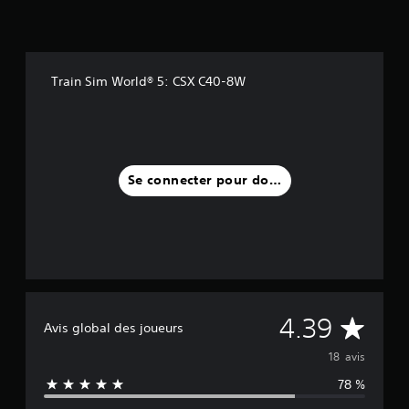
Train Sim World® 5: CSX C40-8W
Se connecter pour donner un avis
M
4.39
Avis global des joueurs
o
18 avis
78 %
y