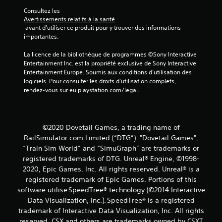
s
Consultez les 
)
Avertissements relatifs à la santé
 avant d'utiliser ce produit pour y trouver des informations 
importantes.
La licence de la bibliothèque de programmes ©Sony Interactive 
Entertainment Inc. est la propriété exclusive de Sony Interactive 
Entertainment Europe. Soumis aux conditions d’utilisation des 
logiciels. Pour consulter les droits d’utilisation complets, 
rendez-vous sur eu.playstation.com/legal.
©2020 Dovetail Games, a trading name of
RailSimulator.com Limited (“DTG”). "Dovetail Games",
“Train Sim World” and “SimuGraph” are trademarks or
registered trademarks of DTG. Unreal® Engine, ©1998-
2020, Epic Games, Inc. All rights reserved. Unreal® is a
registered trademark of Epic Games. Portions of this
software utilise SpeedTree® technology (©2014 Interactive
Data Visualization, Inc.). SpeedTree® is a registered
trademark of Interactive Data Visualization, Inc. All rights
reserved. CSX and others are trademarks owned by CSXT