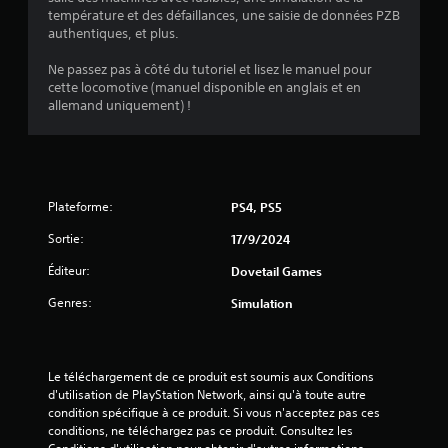
e
température et des défaillances, une saisie de données PZB
authentiques, et plus.
s
Ne passez pas à côté du tutoriel et lisez le manuel pour
s
cette locomotive (manuel disponible en anglais et en
allemand uniquement) !
u
r
5
Plateforme:
PS4, PS5
(
Sortie:
17/9/2024
3
Éditeur:
Dovetail Games
8
Genres:
Simulation
a
Le téléchargement de ce produit est soumis aux Conditions 
d'utilisation de PlayStation Network, ainsi qu'à toute autre 
v
condition spécifique à ce produit. Si vous n'acceptez pas ces 
conditions, ne téléchargez pas ce produit. Consultez les 