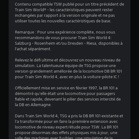
Contenu compatible TSW publié pour un titre précédent de
Train Sim World® - les caractéristiques peuvent rester
:
inchangées par rapport à la version originale et ne pas
utiliser toutes les nouvelles caractéristiques de base.
4
Remarque : Pour une expérience complète, nous vous
.
recommandons de vous procurer Train Sim World 4:
Salzburg - Rosenheim et/ou Dresden - Riesa, disponibles à
6
l'achat séparément.
6
Relevez le défi ultime et découvrez un nouveau niveau de
simulation. La talentueuse équipe de TSG propose une
version grandement améliorée de la locomotive DB BR 101
pour Train Sim World 4, avec en plus la voiture-pilote IC !
é
Officiellement mise en service en février 1997, la BR 101 a
t
démontré qu'elle était une locomotive pour passagers
fiable et rapide, devenant le pilier des services intercité de
o
la DB en Allemagne.
Dans Train Sim World 4, TSG a pris la DB BR 101 existante et
i
l'a transformée pour en faire la première extension avec
locomotive de niveau expert/étude pour TSW. La BR 101
l
propose désormais des effets physiques mis à jour, une
salle des machines avec fusibles, une simulation de la