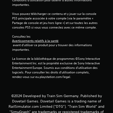
i
Conditions d'utilisation pour obtenir d'autres informations 
importantes.
s
Vous pouvez télécharger ce contenu et y jouer sur la console 
)
PS5 principale associée à votre compte (via le paramètre « 
Partage de console et jeu hors ligne ») et sur toutes les autres 
consoles PS5 si vous vous connectez avec ce même compte.
Consultez les 
Avertissements relatifs à la santé
 avant d'utiliser ce produit pour y trouver des informations 
importantes.
La licence de la bibliothèque de programmes ©Sony Interactive 
Entertainment Inc. est la propriété exclusive de Sony Interactive 
Entertainment Europe. Soumis aux conditions d’utilisation des 
logiciels. Pour consulter les droits d’utilisation complets, 
rendez-vous sur eu.playstation.com/legal.
©2024 Developed by Train Sim Germany. Published by
Dovetail Games. Dovetail Games is a trading name of
RailSimulator.com Limited (“DTG”). “Train Sim World” and
“SimuGraph” are trademarks or registered trademarks of