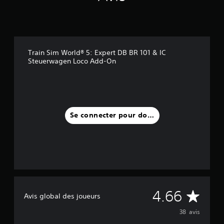
Train Sim World® 5: Expert DB BR 101 & IC
Steuerwagen Loco Add-On
Se connecter pour donner un avis
M
4.66
Avis global des joueurs
o
38 avis