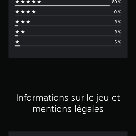
89 %
y
0 %
e
3 %
n
3 %
n
5 %
e
d
e
s
a
Informations sur le jeu et
v
mentions légales
i
s