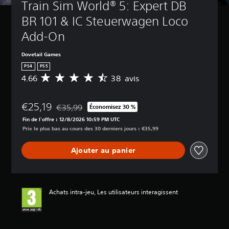
Train Sim World® 5: Expert DB 
BR 101 & IC Steuerwagen Loco 
Add-On
Dovetail Games
PS4
PS5
4.66
38 avis
M
o
y
€25,19
e
€35,99
Économisez 30 %
Remise par rapport au prix d'origine de €35,99
n
Fin de l'offre : 12/8/2026 10:59 PM UTC
n
Prix le plus bas au cours des 30 derniers jours : €35,99
e
d
Ajouter au panier
e
s
a
v
i
Achats intra-jeu, Les utilisateurs interagissent
s
:
4