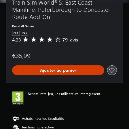
Train Sim World® 5: East Coast 
Mainline: Peterborough to Doncaster 
Route Add-On
Dovetail Games
PS4
PS5
4.23
79 avis
M
o
y
€35,99
e
n
n
Ajouter au panier
e
d
e
s
a
Achats intra-jeu, Les utilisateurs interagissent
v
i
s
:
Achats intra-jeu facultatifs
4
Jeu hors ligne activé
.