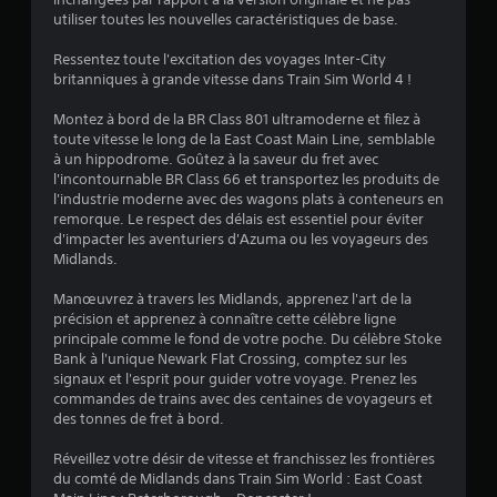
utiliser toutes les nouvelles caractéristiques de base.
4
Ressentez toute l'excitation des voyages Inter-City
.
britanniques à grande vitesse dans Train Sim World 4 !
2
Montez à bord de la BR Class 801 ultramoderne et filez à
toute vitesse le long de la East Coast Main Line, semblable
3
à un hippodrome. Goûtez à la saveur du fret avec
l'incontournable BR Class 66 et transportez les produits de
l'industrie moderne avec des wagons plats à conteneurs en
remorque. Le respect des délais est essentiel pour éviter
é
d'impacter les aventuriers d'Azuma ou les voyageurs des
Midlands.
t
Manœuvrez à travers les Midlands, apprenez l'art de la
o
précision et apprenez à connaître cette célèbre ligne
principale comme le fond de votre poche. Du célèbre Stoke
Bank à l'unique Newark Flat Crossing, comptez sur les
i
signaux et l'esprit pour guider votre voyage. Prenez les
commandes de trains avec des centaines de voyageurs et
l
des tonnes de fret à bord.
e
Réveillez votre désir de vitesse et franchissez les frontières
du comté de Midlands dans Train Sim World : East Coast
s