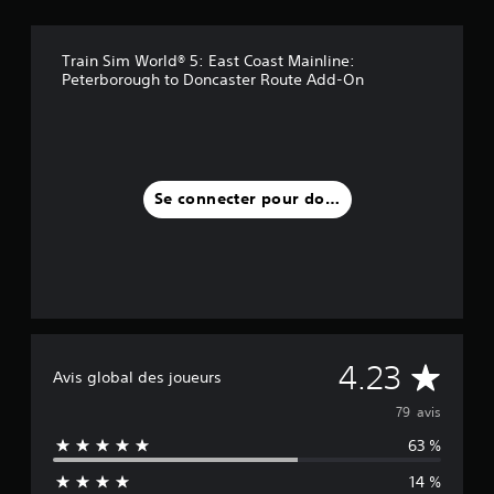
Train Sim World® 5: East Coast Mainline:
Peterborough to Doncaster Route Add-On
Se connecter pour donner un avis
M
4.23
Avis global des joueurs
o
79 avis
63 %
y
14 %