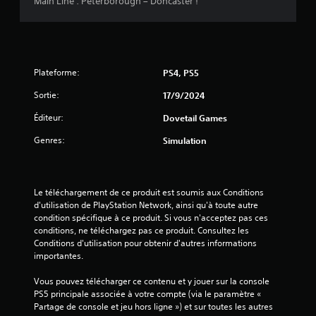
Main Line : Peterborough – Doncaster !
s
u
r
Plateforme:
PS4, PS5
Sortie:
5
17/9/2024
Éditeur:
Dovetail Games
(
Genres:
Simulation
7
9
Le téléchargement de ce produit est soumis aux Conditions 
d'utilisation de PlayStation Network, ainsi qu'à toute autre 
condition spécifique à ce produit. Si vous n'acceptez pas ces 
a
conditions, ne téléchargez pas ce produit. Consultez les 
Conditions d'utilisation pour obtenir d'autres informations 
v
importantes.
i
Vous pouvez télécharger ce contenu et y jouer sur la console 
PS5 principale associée à votre compte (via le paramètre « 
s
Partage de console et jeu hors ligne ») et sur toutes les autres 