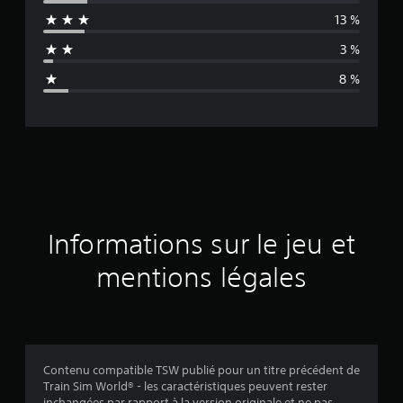
e
13 %
n
3 %
n
8 %
e
d
e
s
a
Informations sur le jeu et
v
mentions légales
i
s
Contenu compatible TSW publié pour un titre précédent de
Train Sim World® - les caractéristiques peuvent rester
:
inchangées par rapport à la version originale et ne pas