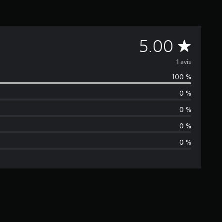
M
5.00
o
1 avis
100 %
y
0 %
e
0 %
n
0 %
0 %
n
e
d
e