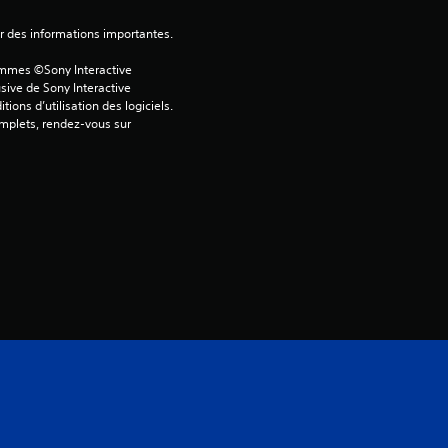
o
ver des informations importantes.
i
ammes ©Sony Interactive 
sive de Sony Interactive 
ons d’utilisation des logiciels. 
l
omplets, rendez-vous sur 
e
s
u
r
5
(
1