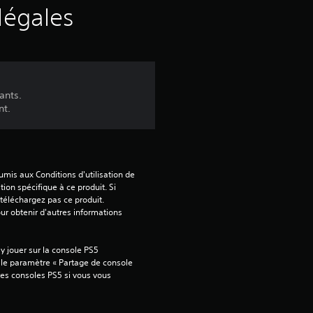
s
légales
a
v
ants.
i
nt.
s
mis aux Conditions d'utilisation de 
:
tion spécifique à ce produit. Si 
téléchargez pas ce produit. 
our obtenir d'autres informations 
1
 jouer sur la console PS5 
 le paramètre « Partage de console 
é
tres consoles PS5 si vous vous 
t