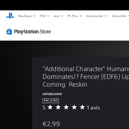
Boutique
PS5
Jeux
PS Plus
Accessoires
Actualités
"Additional Character" Humani
Dominates!? Fencer (EDF6) Up
Coming: Reskin
D3PUBLISHER
PS4
PS5
5
1 avis
M
o
y
€2,99
e