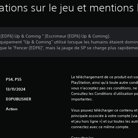
ations sur le jeu et mentions 
 (EDF6) Up & Coming " (Escrimeur (EDF6) Up & Coming).
quipement "Up & Coming" utilisé lorsque les humains étaient domin
ue le "Fencer (EDF6)", mais la jauge de SP se charge plus rapideme
Le téléchargement de ce produit est sou
PS4, PS5
PlayStation, ainsi qu'à toute autre condi
vous n'acceptez pas ces conditions, ne 
13/11/2024
Consultez les Conditions d'utilisation p
D3PUBLISHER
importantes.
Action
Vous pouvez télécharger ce contenu et y
principale associée à votre compte (via
et jeu hors ligne ») et sur toutes les au
connectez avec ce même compte.
Consultez les 