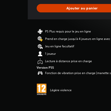
n
n
Ajouter au panier
e
d
e
s
a
PS Plus requis pour le jeu en ligne
v
i
Prend en charge jusqu'à 4 joueurs en ligne avec
s
Jeu en ligne facultatif
:
1 joueur
5
Lecture à distance prise en charge
é
Version PS5
t
Fonction de vibration prise en charge (manette s
o
i
l
e
Légère violence
s
s
u
r