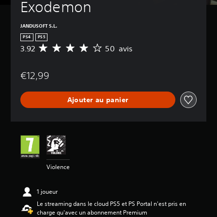
Exodemon
JANDUSOFT S.L.
PS4
PS5
3.92
50 avis
M
o
y
€12,99
e
n
n
Ajouter au panier
e
d
e
s
a
v
i
s
Violence
:
3
1 joueur
.
Le streaming dans le cloud PS5 et PS Portal n'est pris en
9
charge qu'avec un abonnement Premium
2