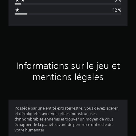
n
12 %
e
d
e
s
a
Informations sur le jeu et
v
mentions légales
i
s
Possédé par une entité extraterrestre, vous devez lacérer
et déchiqueter avec vos griffes monstrueuses
:
d’innombrables ennemis et trouver un moyen de vous
échapper de la planète avant de perdre ce qui reste de
3
votre humanité!