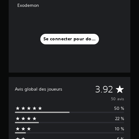
Exodemon
Se connecter pour donner un avis
M
3.92
Avis global des joueurs
o
50 avis
50 %
y
22 %
e
10 %
n
6 %