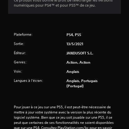
Ce produit vous donne le droit de télécharger les versions
u
numériques pour PS4™ et pour PS5™ de ce jeu.
r
5
(
Plateforme:
PS4, PS5
Sortie:
13/5/2021
5
Éditeur:
JANDUSOFT S.L.
0
Genres:
Action, Action
Voix:
Anglais
a
Langues à l'écran:
Anglais, Portugais
(Portugal)
v
i
Pour jouer à ce jeu sur une PS5, il est peut-être nécessaire de 
s
mettre à jour votre système avec la version la plus récente du 
logiciel système. Bien que ce jeu soit jouable sur une PS5, il se 
)
peut que certaines de ses fonctionnalités ne soient disponibles 
que sur une PS4. Consultez PlayStation.com/bc pour en savoir 