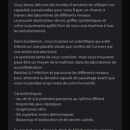
.
Vous devez détruire des hordes d’ennemis en utilisant vos
capacités surnaturelles pour vous frayer un chemin à
9
travers des labyrinthes de différents niveaux.
Le pouvoir destructeur de vos griffes symbiotiques et
2
votre surprenante agilité font de vous une machine à tuer
les extraterrestres.
Dans Exodemon, vous incarnez un scientifique qui a été
é
infecté sur une planète située aux confins de l’univers par
une entité extraterrestre.
t
Le symbiote tente de vous contrôler, mais vous trouverez
peut-être un moyen de le maîtriser dans les laboratoires de
o
la confédération.
Résistez à l’infection et parcourez les différents niveaux
pour atteindre la dernière capsule de sauvetage avant que
i
vous ne perdiez ce qui reste de votre humanité.
l
Caractéristiques
- Jeu de tir à la première personne au rythme effréné
e
- Inspiré des jeux classiques
- Graphismes rétro
s
- De superbes mains démoniaques
- Beaucoup d’exploration et de secrets cachés.
s