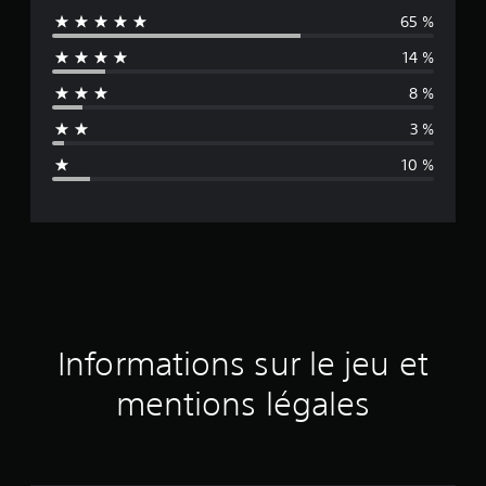
65 %
y
14 %
e
8 %
n
3 %
n
10 %
e
d
e
s
a
Informations sur le jeu et
v
mentions légales
i
s