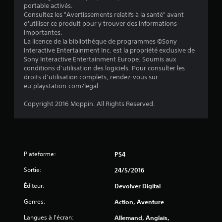
portable activés.
e
Consultez les "Avertissements relatifs à la santé" avant
d'utiliser ce produit pour y trouver des informations
s
importantes.
La licence de la bibliothèque de programmes ©Sony
s
Interactive Entertainment Inc. est la propriété exclusive de
Sony Interactive Entertainment Europe. Soumis aux
u
conditions d’utilisation des logiciels. Pour consulter les
droits d’utilisation complets, rendez-vous sur
r
eu.playstation.com/legal.
5
Copyright 2016 Moppin. All Rights Reserved.
(
6
0
Plateforme:
PS4
Sortie:
24/5/2016
8
Éditeur:
Devolver Digital
3
Genres:
Action, Aventure
Langues à l'écran:
Allemand, Anglais,