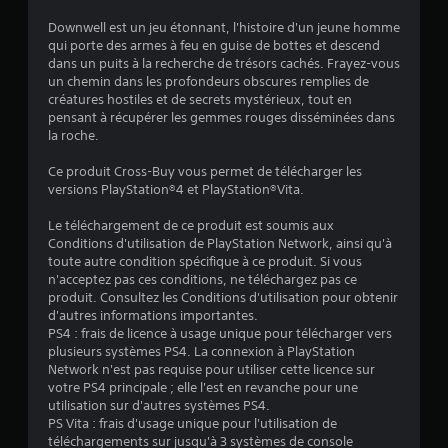
Downwell est un jeu étonnant, l'histoire d'un jeune homme
qui porte des armes à feu en guise de bottes et descend
:
dans un puits à la recherche de trésors cachés. Frayez-vous
un chemin dans les profondeurs obscures remplies de
4
créatures hostiles et de secrets mystérieux, tout en
pensant à récupérer les gemmes rouges disséminées dans
.
la roche.
2
Ce produit Cross-Buy vous permet de télécharger les
versions PlayStation®4 et PlayStation®Vita.
1
Le téléchargement de ce produit est soumis aux
Conditions d'utilisation de PlayStation Network, ainsi qu'à
toute autre condition spécifique à ce produit. Si vous
é
n'acceptez pas ces conditions, ne téléchargez pas ce
produit. Consultez les Conditions d'utilisation pour obtenir
t
d'autres informations importantes.
PS4 : frais de licence à usage unique pour télécharger vers
o
plusieurs systèmes PS4. La connexion à PlayStation
Network n'est pas requise pour utiliser cette licence sur
votre PS4 principale ; elle l'est en revanche pour une
i
utilisation sur d'autres systèmes PS4.
PS Vita : frais d'usage unique pour l'utilisation de
l
téléchargements sur jusqu'à 3 systèmes de console