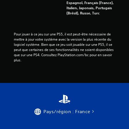
Espagnol, Français (France),
a
Italien, Japonais, Portugais
(Brésil), Russe, Turc
v
i
Pour jouer à ce jeu sur une PS5, il est peut-être nécessaire de 
s
mettre à jour votre système avec la version la plus récente du 
logiciel système. Bien que ce jeu soit jouable sur une PS5, il se 
)
peut que certaines de ses fonctionnalités ne soient disponibles 
que sur une PS4. Consultez PlayStation.com/bc pour en savoir 
plus.
Pays/région : France