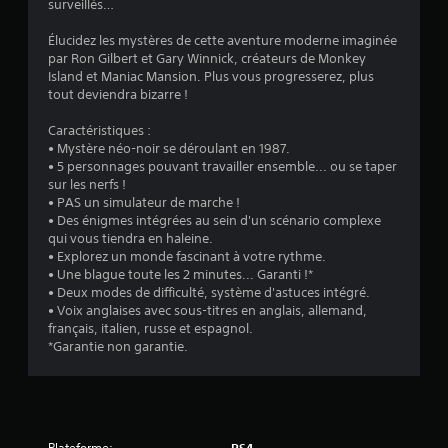
.
surveillés…
7
Élucidez les mystères de cette aventure moderne imaginée
par Ron Gilbert et Gary Winnick, créateurs de Monkey
1
Island et Maniac Mansion. Plus vous progresserez, plus
tout deviendra bizarre !
Caractéristiques :
é
• Mystère néo-noir se déroulant en 1987.
• 5 personnages pouvant travailler ensemble... ou se taper
t
sur les nerfs !
• PAS un simulateur de marche !
o
• Des énigmes intégrées au sein d'un scénario complexe
qui vous tiendra en haleine.
• Explorez un monde fascinant à votre rythme.
i
• Une blague toute les 2 minutes... Garanti !*
• Deux modes de difficulté, système d'astuces intégré.
l
• Voix anglaises avec sous-titres en anglais, allemand,
français, italien, russe et espagnol.
e
*Garantie non garantie.
s
s
Plateforme:
PS4