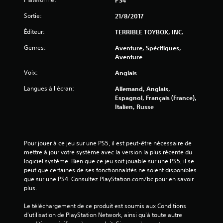
u
r
Sortie:
21/8/2017
Éditeur:
TERRIBLE TOYBOX, INC.
5
Genres:
Aventure, Spécifiques,
(
Aventure
9
Voix:
Anglais
Langues à l'écran:
Allemand, Anglais,
5
Espagnol, Français (France),
Italien, Russe
7
Pour jouer à ce jeu sur une PS5, il est peut-être nécessaire de 
a
mettre à jour votre système avec la version la plus récente du 
logiciel système. Bien que ce jeu soit jouable sur une PS5, il se 
v
peut que certaines de ses fonctionnalités ne soient disponibles 
que sur une PS4. Consultez PlayStation.com/bc pour en savoir 
i
plus.
s
Le téléchargement de ce produit est soumis aux Conditions 
d'utilisation de PlayStation Network, ainsi qu'à toute autre 
)