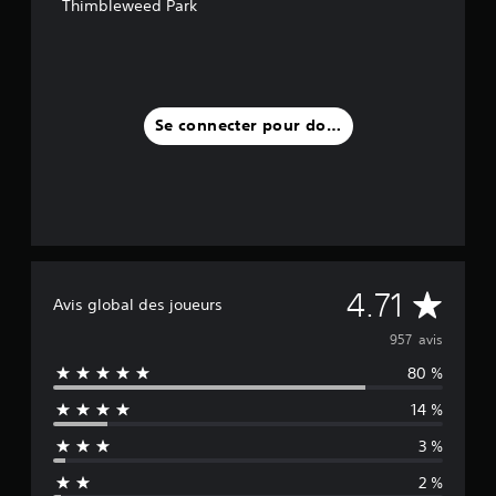
Thimbleweed Park
Se connecter pour donner un avis
M
4.71
Avis global des joueurs
o
957 avis
80 %
y
14 %
e
3 %
n
2 %