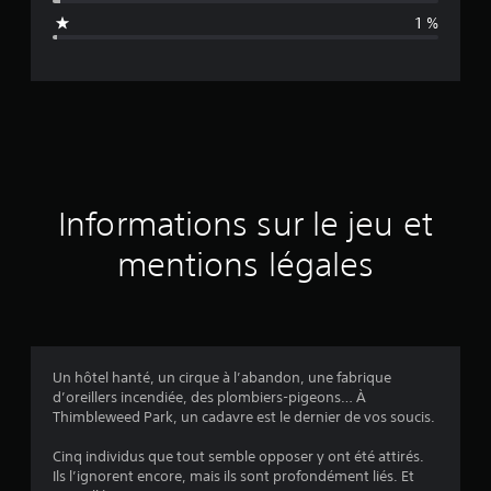
n
1 %
e
d
e
s
a
Informations sur le jeu et
v
mentions légales
i
s
Un hôtel hanté, un cirque à l’abandon, une fabrique
d’oreillers incendiée, des plombiers-pigeons… À
:
Thimbleweed Park, un cadavre est le dernier de vos soucis.
4
Cinq individus que tout semble opposer y ont été attirés.
Ils l’ignorent encore, mais ils sont profondément liés. Et