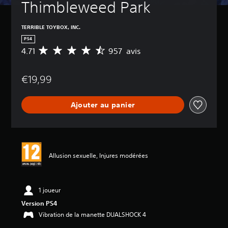
Thimbleweed Park
TERRIBLE TOYBOX, INC.
PS4
4.71
957 avis
M
o
y
€19,99
e
n
n
Ajouter au panier
e
d
e
s
a
v
Allusion sexuelle, Injures modérées
i
s
:
1 joueur
4
Version PS4
.
Vibration de la manette DUALSHOCK 4
7
1