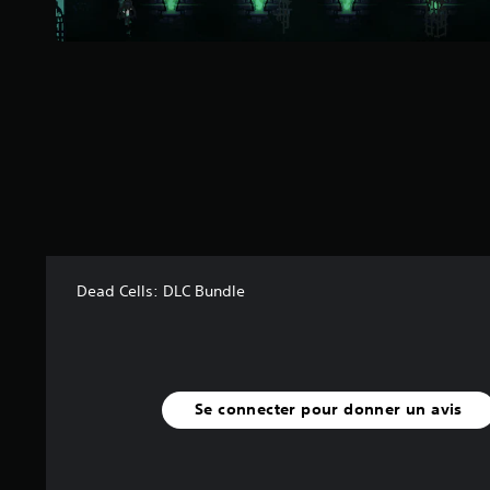
r
5
(
3
9
a
v
i
s
)
Dead Cells: DLC Bundle
Se connecter pour donner un avis