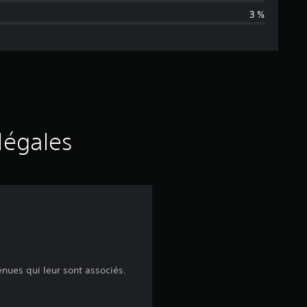
3 %
n
e
d
e
s
légales
a
v
i
s
nues qui leur sont associés.