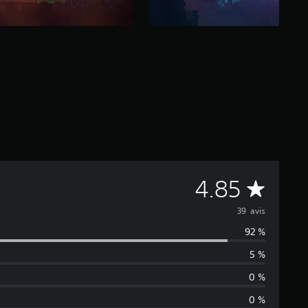
M
4.85
o
39 avis
92 %
y
5 %
e
0 %
n
0 %