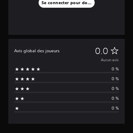
Se connecter pour donner un avis
A
0.0
Avis global des joueurs
u
Aucun avis
0 %
c
0 %
u
0 %
n
0 %
a
0 %
v
i