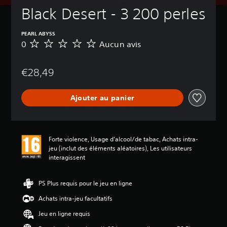
Black Desert - 3 200 perles
PEARL ABYSS
0
Aucun avis
A
u
c
€28,49
u
n
a
Ajouter au panier
v
i
s
Forte violence, Usage d’alcool/de tabac, Achats intra-
jeu (inclut des éléments aléatoires), Les utilisateurs
interagissent
PS Plus requis pour le jeu en ligne
Achats intra-jeu facultatifs
Jeu en ligne requis