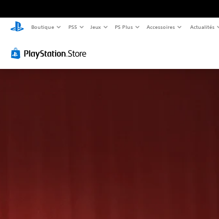
Boutique
PS5
Jeux
PS Plus
Accessoires
Actualités