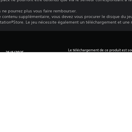
us ne pourrez plus vous faire rembourser.
ce contenu supplémentaire, vous devez vous procurer le disque du je
yStation®Store. Le jeu nécessite également un téléchargement et une 
Le téléchargement de ce produit est sou
26/6/2025
PlayStation Network, ainsi qu'à toute au
produit. Si vous n'acceptez pas ces cond
PEARL ABYSS
produit. Consultez les Conditions d'utili
RPG, Aventure
informations importantes.
Vous pouvez télécharger ce contenu et y
principale associée à votre compte (via
et jeu hors ligne ») et sur toutes les au
connectez avec ce même compte.
Consultez les 
Avertissements relatifs à la santé
 avant d'utiliser ce produit pour y trou
La licence de la bibliothèque de progr