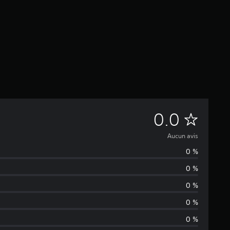
A
0.0
u
Aucun avis
0 %
c
0 %
u
0 %
n
0 %
0 %
a