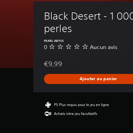
Black Desert - 1 00
perles
PEARL ABYSS
0
Aucun avis
A
u
c
€9,99
u
n
a
Ajouter au panier
v
i
s
PS Plus requis pour le jeu en ligne
Achats intra-jeu facultatifs