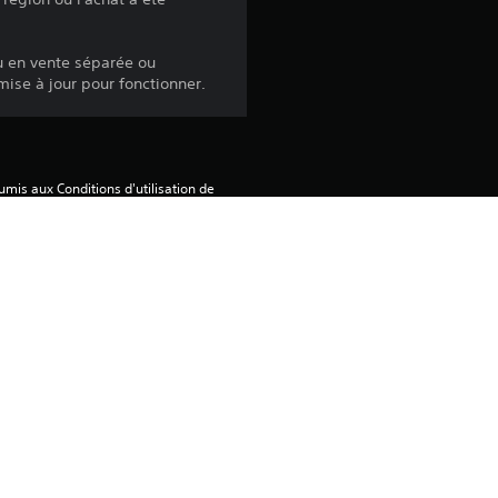
u en vente séparée ou
mise à jour pour fonctionner.
mis aux Conditions d'utilisation de 
tre condition spécifique à ce 
itions, ne téléchargez pas ce 
sation pour obtenir d'autres 
 jouer sur la console PS5 
 le paramètre « Partage de console 
tres consoles PS5 si vous vous 
ver des informations importantes.
ammes ©Sony Interactive 