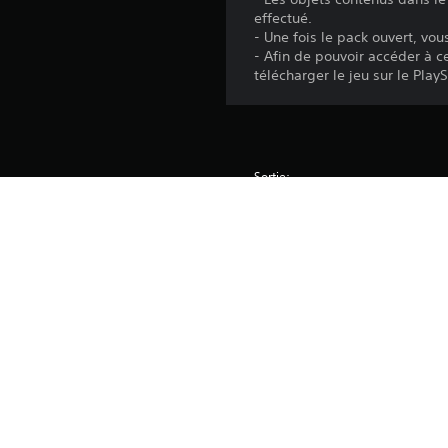
effectué.
- Une fois le pack ouvert, vo
- Afin de pouvoir accéder à 
télécharger le jeu sur le Pla
Sortie:
Éditeur:
Genres: