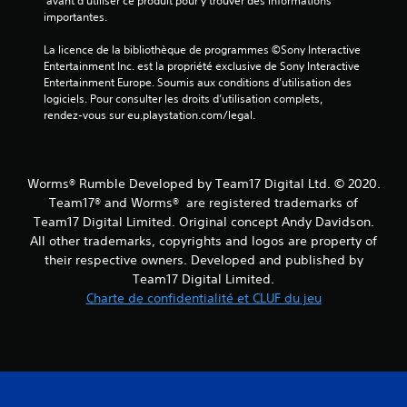
 avant d'utiliser ce produit pour y trouver des informations 
importantes.
(
La licence de la bibliothèque de programmes ©Sony Interactive 
7
Entertainment Inc. est la propriété exclusive de Sony Interactive 
Entertainment Europe. Soumis aux conditions d’utilisation des 
3
logiciels. Pour consulter les droits d’utilisation complets, 
rendez-vous sur eu.playstation.com/legal.
a
Worms® Rumble Developed by Team17 Digital Ltd. © 2020.
v
Team17® and Worms® are registered trademarks of
Team17 Digital Limited. Original concept Andy Davidson.
i
All other trademarks, copyrights and logos are property of
their respective owners. Developed and published by
s
Team17 Digital Limited.
)
Charte de confidentialité et CLUF du jeu