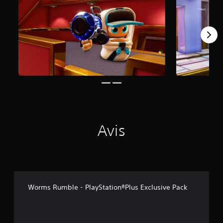
3
a
v
i
s
)
Avis
Worms Rumble - PlayStation®Plus Exclusive Pack