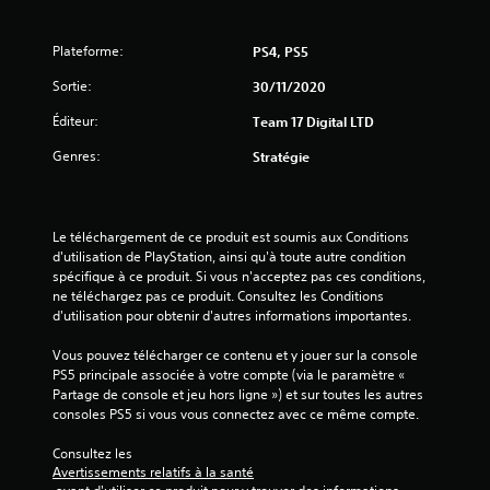
5
Plateforme:
PS4, PS5
é
Sortie:
30/11/2020
t
Éditeur:
Team 17 Digital LTD
Genres:
o
Stratégie
i
Le téléchargement de ce produit est soumis aux Conditions 
l
d'utilisation de PlayStation, ainsi qu'à toute autre condition 
spécifique à ce produit. Si vous n'acceptez pas ces conditions, 
e
ne téléchargez pas ce produit. Consultez les Conditions 
d'utilisation pour obtenir d'autres informations importantes.
s
Vous pouvez télécharger ce contenu et y jouer sur la console 
s
PS5 principale associée à votre compte (via le paramètre « 
Partage de console et jeu hors ligne ») et sur toutes les autres 
u
consoles PS5 si vous vous connectez avec ce même compte.
r
Consultez les 
Avertissements relatifs à la santé
5