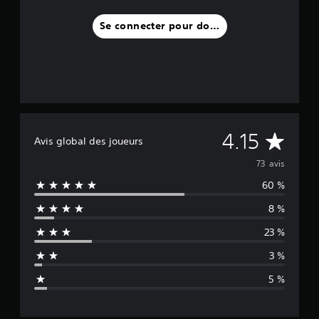
Se connecter pour donner un avis
M
4.15
Avis global des joueurs
o
73 avis
60 %
y
8 %
e
23 %
n
3 %
n
5 %
e