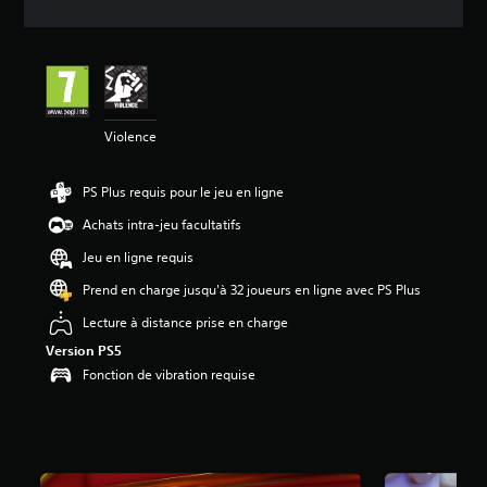
s
a
v
i
s
:
Violence
4
.
PS Plus requis pour le jeu en ligne
1
5
Achats intra-jeu facultatifs
é
Jeu en ligne requis
t
Prend en charge jusqu'à 32 joueurs en ligne avec PS Plus
o
i
Lecture à distance prise en charge
l
e
Version PS5
s
Fonction de vibration requise
s
u
r
5
(
7