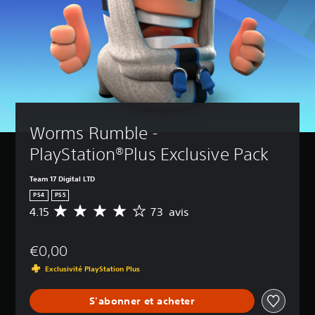
Worms Rumble - 
PlayStation®Plus Exclusive Pack
Team 17 Digital LTD
PS4
PS5
4.15
73 avis
M
o
y
€0,00
e
n
Exclusivité PlayStation Plus
n
e
S'abonner et acheter
d
e