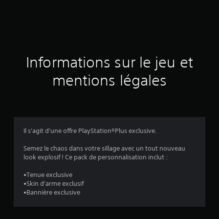
d
e
s
a
Informations sur le jeu et
v
mentions légales
i
s
Il s'agit d'une offre PlayStation®Plus exclusive.
:
Semez le chaos dans votre sillage avec un tout nouveau
look explosif ! Ce pack de personnalisation inclut :
4
•Tenue exclusive
.
•Skin d'arme exclusif
•Bannière exclusive
1