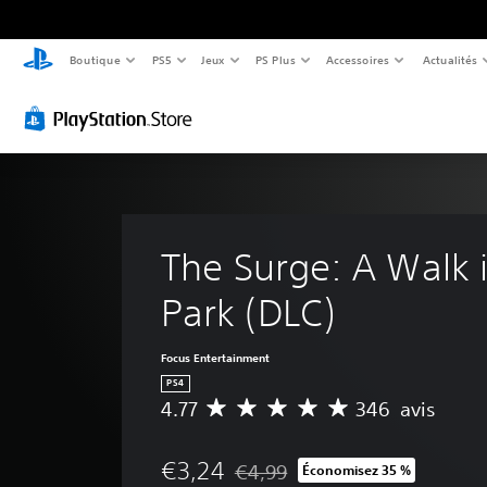
Boutique
PS5
Jeux
PS Plus
Accessoires
Actualités
The Surge: A Walk i
Park (DLC)
Focus Entertainment
PS4
4.77
346 avis
M
o
y
€3,24
€4,99
Économisez 35 %
e
Remise par rapport au prix d'origi