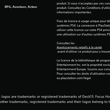
produit. Si vous n'acceptez pas ces cond
RPG, Aventure, Action
produit. Consultez les Conditions d'utili
informations importantes.
Frais de licence à usage unique pour tél
systèmes PS4. La connexion à PlayStati
utiliser cette licence sur votre PS4 princ
une utilisation sur d'autres systèmes P
Consultez les 
Avertissements relatifs à la santé
 avant d'utiliser ce produit pour y trou
La licence de la bibliothèque de progr
Entertainment Inc. est la propriété exclu
Entertainment Europe. Soumis aux conditi
Pour consulter les droits d’utilisation c
eu.playstation.com/legal.
 logos are trademarks or registered trademarks of Deck13. Focus Hom
other trademarks, registered trademarks and their logos belong to th