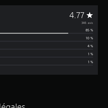
M
4.77
o
346 avis
85 %
y
10 %
e
4 %
n
1 %
1 %
n
e
d
e
s
légales