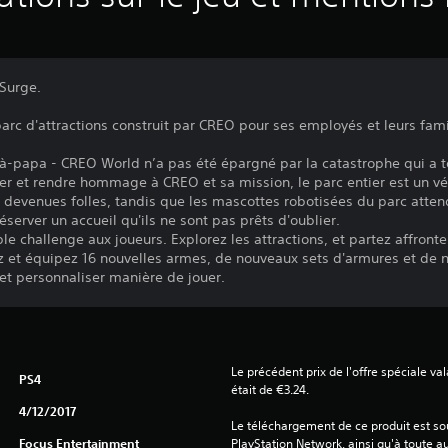
 Surge.
rc d'attractions construit par CREO pour ses employés et leurs fami
à-papa - CREO World n’a pas été épargné par la catastrophe qui a 
brer et rendre hommage à CREO et sa mission, le parc entier est un vé
s devenues folles, tandis que les mascottes robotisées du parc atte
éserver un accueil qu'ils ne sont pas prêts d'oublier.
e challenge aux joueurs. Explorez les attractions, et partez affront
z et équipez 16 nouvelles armes, de nouveaux sets d'armures et de
et personnaliser manière de jouer.
Le précédent prix de l'offre spéciale va
PS4
était de €3.24.
4/12/2017
Le téléchargement de ce produit est sou
Focus Entertainment
PlayStation Network, ainsi qu'à toute au