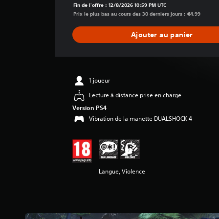
n
Fin de l'offre : 12/8/2026 10:59 PM UTC
n
Prix le plus bas au cours des 30 derniers jours : €4,99
e
d
Ajouter au panier
e
s
a
v
i
1 joueur
s
Lecture à distance prise en charge
:
Version PS4
4
Vibration de la manette DUALSHOCK 4
.
7
7
é
t
Langue, Violence
o
i
l
e
s