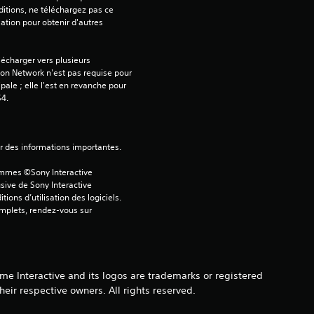
itions, ne téléchargez pas ce 
sation pour obtenir d'autres 
é
t
écharger vers plusieurs 
on Network n'est pas requise pour 
o
ipale ; elle l'est en revanche pour 
S4.
i
l
ver des informations importantes.
ammes ©Sony Interactive 
e
sive de Sony Interactive 
ons d’utilisation des logiciels. 
s
omplets, rendez-vous sur 
s
u
e Interactive and its logos are trademarks or registered
eir respective owners. All rights reserved.
r