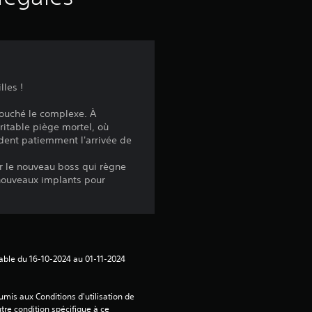
a
v
i
lles !
s
touché le complexe. À
ritable piège mortel, où
ndent patiemment l'arrivée de
:
er le nouveau boss qui règne
 nouveaux implants pour
4
.
7
lable du 16-10-2024 au 01-11-2024 
7
mis aux Conditions d'utilisation de 
tre condition spécifique à ce 