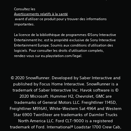
v
Consultez les 
i
Avertissements relatifs à la santé
 avant d'utiliser ce produit pour y trouver des informations 
s
importantes.
)
La licence de la bibliothèque de programmes ©Sony Interactive 
Entertainment Inc. est la propriété exclusive de Sony Interactive 
Entertainment Europe. Soumis aux conditions d’utilisation des 
logiciels. Pour consulter les droits d’utilisation complets, 
rendez-vous sur eu.playstation.com/legal.
© 2020 SnowRunner. Developed by Saber Interactive and
published by Focus Home Interactive. SnowRunner is a
trademark of Saber Interactive Inc. Havok software is ©
2020 Microsoft. Hummer H2, Chevrolet, GMC are
trademarks of General Motors LLC. Freightliner 114SD,
Freightliner M916A1, White-Western Sat 4964 and Western
Star 6900 TwinSteer are trademarks of Daimler Trucks
North America LLC. Ford CLT-9000 is a registered
trademark of Ford. International® Loadstar 1700 Crew Cab,