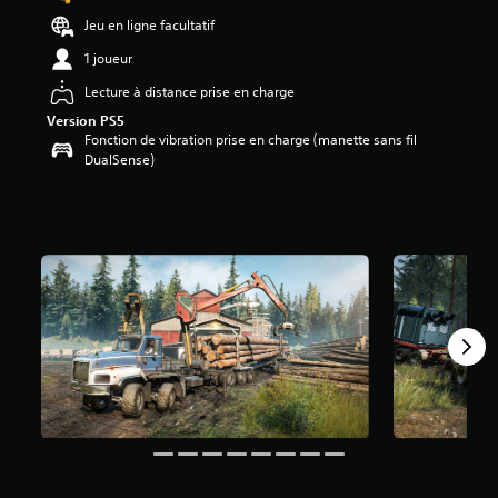
5
Jeu en ligne facultatif
9
1 joueur
é
Lecture à distance prise en charge
t
o
Version PS5
i
Fonction de vibration prise en charge (manette sans fil
l
DualSense)
e
s
s
u
r
5
(
6
3
a
v
i
s
)