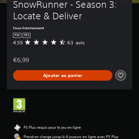
SnowRunner - Season 3: 
Locate & Deliver
Focus Entertainment
PS4
PS5
4.59
63 avis
M
o
y
€6,99
e
n
n
Ajouter au panier
e
d
e
s
a
v
i
s
:
PS Plus requis pour le jeu en ligne
4
Prend en charge jusqu'à 4 joueurs en ligne avec PS Plus
.