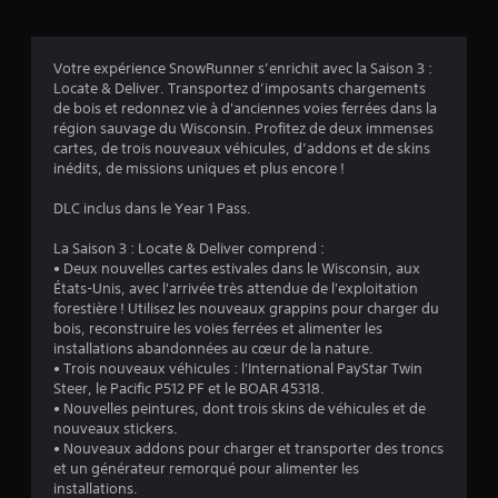
s
Votre expérience SnowRunner s’enrichit avec la Saison 3 :
Locate & Deliver. Transportez d’imposants chargements
:
de bois et redonnez vie à d'anciennes voies ferrées dans la
région sauvage du Wisconsin. Profitez de deux immenses
4
cartes, de trois nouveaux véhicules, d’addons et de skins
inédits, de missions uniques et plus encore !
.
DLC inclus dans le Year 1 Pass.
5
La Saison 3 : Locate & Deliver comprend :
9
• Deux nouvelles cartes estivales dans le Wisconsin, aux
États-Unis, avec l'arrivée très attendue de l'exploitation
forestière ! Utilisez les nouveaux grappins pour charger du
bois, reconstruire les voies ferrées et alimenter les
é
installations abandonnées au cœur de la nature.
• Trois nouveaux véhicules : l'International PayStar Twin
t
Steer, le Pacific P512 PF et le BOAR 45318.
• Nouvelles peintures, dont trois skins de véhicules et de
o
nouveaux stickers.
• Nouveaux addons pour charger et transporter des troncs
et un générateur remorqué pour alimenter les
i
installations.