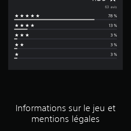
o
63 avis
78 %
y
13 %
e
3 %
n
3 %
n
3 %
e
d
e
s
a
Informations sur le jeu et
v
mentions légales
i