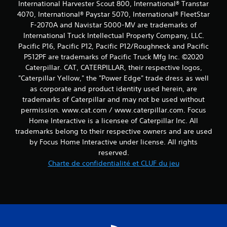
International Harvester Scout 800, International® Transtar
4070, International® Paystar 5070, International® FleetStar
F-2070A and Navistar 5000-MV are trademarks of
International Truck Intellectual Property Company, LLC.
Pacific P16, Pacific P12, Pacific P12/Roughneck and Pacific
P512PF are trademarks of Pacific Truck Mfg Inc. ©2020
Caterpillar. CAT, CATERPILLAR, their respective logos,
"Caterpillar Yellow," the "Power Edge" trade dress as well
as corporate and product identity used herein, are
trademarks of Caterpillar and may not be used without
permission. www.cat.com / www.caterpillar.com. Focus
Home Interactive is a licensee of Caterpillar Inc. All
trademarks belong to their respective owners and are used
by Focus Home Interactive under license. All rights
reserved.
Charte de confidentialité et CLUF du jeu