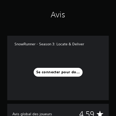
Avis
SnowRunner - Season 3: Locate & Deliver
Se connecter pour donner un avis
M
4.59
Avis global des joueurs