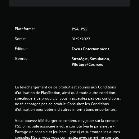
l
e
s
Plateforme:
PS4, PS5
s
Sortie:
31/5/2022
Éditeur:
Focus Entertainment
u
Genres:
Stratégie, Simulation,
r
Pilotage/Courses
5
(
Le téléchargement de ce produit est soumis aux Conditions 
d'utilisation de PlayStation, ainsi qu'à toute autre condition 
6
spécifique à ce produit. Si vous n'acceptez pas ces conditions, 
ne téléchargez pas ce produit. Consultez les Conditions 
3
d'utilisation pour obtenir d'autres informations importantes.
Vous pouvez télécharger ce contenu et y jouer sur la console 
PS5 principale associée à votre compte (via le paramètre « 
a
Partage de console et jeu hors ligne ») et sur toutes les autres 
consoles PS5 si vous vous connectez avec ce même compte.