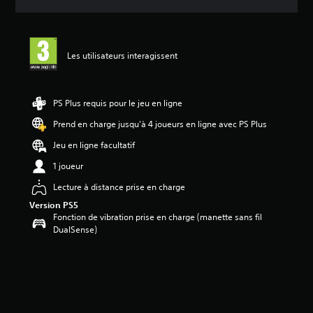
e
s
a
v
Les utilisateurs interagissent
i
s
:
PS Plus requis pour le jeu en ligne
4
.
Prend en charge jusqu'à 4 joueurs en ligne avec PS Plus
1
Jeu en ligne facultatif
7
1 joueur
é
t
Lecture à distance prise en charge
o
Version PS5
i
Fonction de vibration prise en charge (manette sans fil
l
DualSense)
e
s
s
u
r
5
(