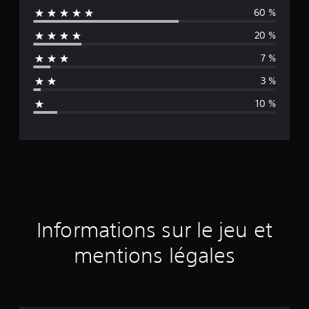
60 %
y
20 %
e
7 %
n
3 %
n
10 %
e
d
e
s
a
Informations sur le jeu et
v
mentions légales
i
s