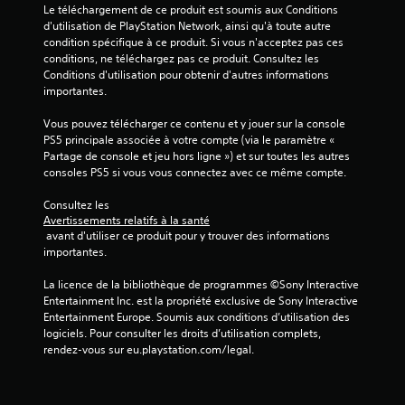
Le téléchargement de ce produit est soumis aux Conditions 
e
d'utilisation de PlayStation Network, ainsi qu'à toute autre 
condition spécifique à ce produit. Si vous n'acceptez pas ces 
s
conditions, ne téléchargez pas ce produit. Consultez les 
Conditions d'utilisation pour obtenir d'autres informations 
s
importantes.
u
Vous pouvez télécharger ce contenu et y jouer sur la console 
PS5 principale associée à votre compte (via le paramètre « 
r
Partage de console et jeu hors ligne ») et sur toutes les autres 
consoles PS5 si vous vous connectez avec ce même compte.
5
Consultez les 
(
Avertissements relatifs à la santé
 avant d'utiliser ce produit pour y trouver des informations 
3
importantes.
0
La licence de la bibliothèque de programmes ©Sony Interactive 
Entertainment Inc. est la propriété exclusive de Sony Interactive 
Entertainment Europe. Soumis aux conditions d’utilisation des 
logiciels. Pour consulter les droits d’utilisation complets, 
a
rendez-vous sur eu.playstation.com/legal.
v