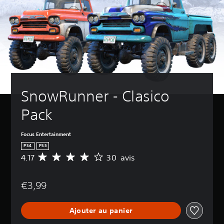
SnowRunner - Clasico 
Pack
Focus Entertainment
PS4
PS5
4.17
30 avis
M
o
y
€3,99
e
n
n
Ajouter au panier
e
d