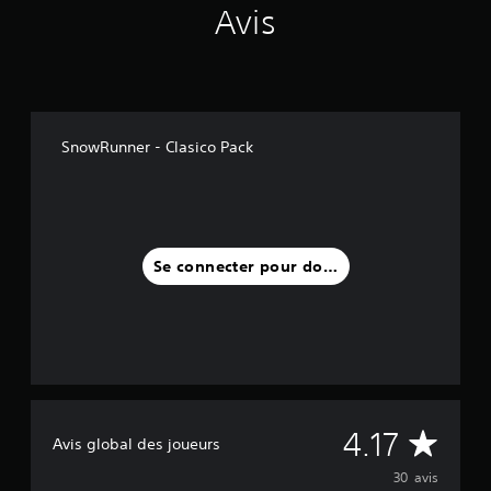
Avis
3
0
a
v
i
s
SnowRunner - Clasico Pack
)
Se connecter pour donner un avis
M
4.17
Avis global des joueurs
o
30 avis