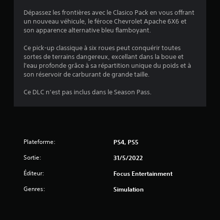
Dépassez les frontières avec le Clasico Pack en vous offrant
un nouveau véhicule, le féroce Chevrolet Apache 6X6 et
:
son apparence alternative bleu flamboyant.
4
Ce pick-up classique à six roues peut conquérir toutes
sortes de terrains dangereux, excellant dans la boue et
.
l'eau profonde grâce à sa répartition unique du poids et à
son réservoir de carburant de grande taille.
1
Ce DLC n’est pas inclus dans le Season Pass.
7
é
Plateforme:
PS4, PS5
t
Sortie:
31/5/2022
o
Éditeur:
Focus Entertainment
Genres:
Simulation
i
l