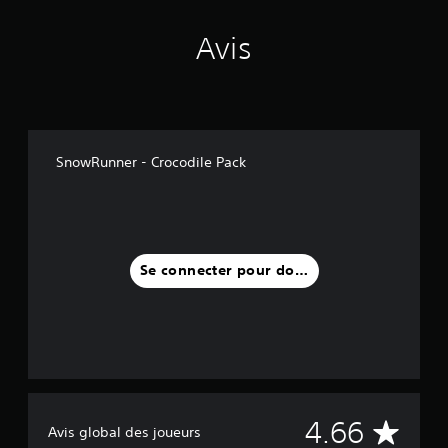
Avis
SnowRunner - Crocodile Pack
Se connecter pour donner un avis
M
4.66
Avis global des joueurs