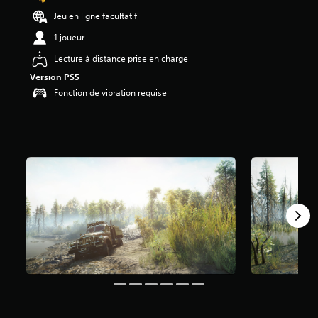
6
Jeu en ligne facultatif
6
1 joueur
é
Lecture à distance prise en charge
t
o
Version PS5
i
Fonction de vibration requise
l
e
s
s
u
r
5
(
2
9
a
v
i
s
)