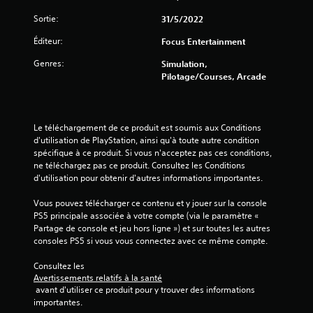
l
Sortie:
31/5/2022
e
Éditeur:
Focus Entertainment
s
Genres:
Simulation,
Pilotage/Courses, Arcade
s
u
Le téléchargement de ce produit est soumis aux Conditions 
r
d'utilisation de PlayStation, ainsi qu'à toute autre condition 
spécifique à ce produit. Si vous n'acceptez pas ces conditions, 
5
ne téléchargez pas ce produit. Consultez les Conditions 
d'utilisation pour obtenir d'autres informations importantes.
(
Vous pouvez télécharger ce contenu et y jouer sur la console 
2
PS5 principale associée à votre compte (via le paramètre « 
Partage de console et jeu hors ligne ») et sur toutes les autres 
9
consoles PS5 si vous vous connectez avec ce même compte.
Consultez les 
Avertissements relatifs à la santé
a
 avant d'utiliser ce produit pour y trouver des informations 
importantes.