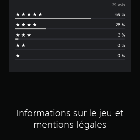
o
29 avis
69 %
y
28 %
e
3 %
n
0 %
n
0 %
e
d
e
s
a
Informations sur le jeu et
v
mentions légales
i