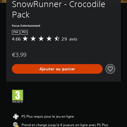
SnowRunner - Crocodile 
Pack
Focus Entertainment
PS4
PS5
4.66
29 avis
M
o
y
€3,99
e
n
n
Ajouter au panier
e
d
e
s
a
v
i
s
:
PS Plus requis pour le jeu en ligne
4
Prend en charge jusqu'à 4 joueurs en ligne avec PS Plus
.