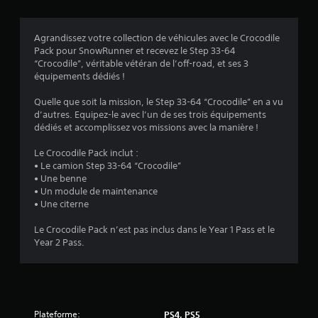
s
Agrandissez votre collection de véhicules avec le Crocodile
Pack pour SnowRunner et recevez le Step 33-64
:
“Crocodile”, véritable vétéran de l’off-road, et ses 3
équipements dédiés !
4
Quelle que soit la mission, le Step 33-64 “Crocodile” en a vu
.
d’autres. Equipez-le avec l’un de ses trois équipements
dédiés et accomplissez vos missions avec la manière !
6
Le Crocodile Pack inclut :
6
• Le camion Step 33-64 “Crocodile”
• Une benne
• Un module de maintenance
• Une citerne
é
Le Crocodile Pack n’est pas inclus dans le Year 1 Pass et le
t
Year 2 Pass.
o
i
Plateforme:
PS4, PS5