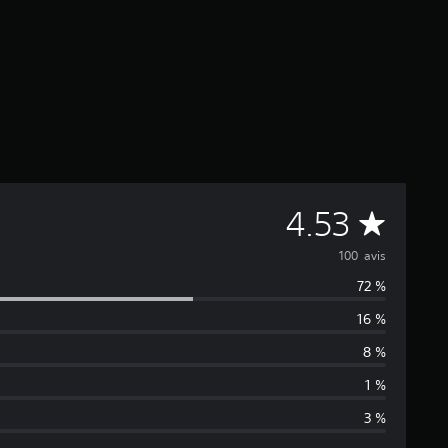
M
4.53
o
100 avis
72 %
y
16 %
e
8 %
n
1 %
3 %
n