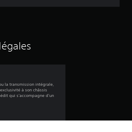
e
d
e
s
légales
a
v
i
u la transmission intégrale,
exclusivité à son châssis
s
nédit qui s'accompagne d'un
:
4