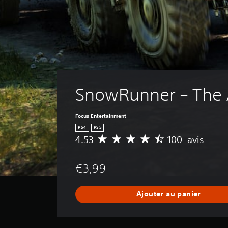
SnowRunner – The
Focus Entertainment
PS4
PS5
4.53
100 avis
M
o
y
€3,99
e
n
n
Ajouter au panier
e
d
e
s