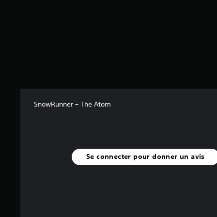
1
0
0
a
v
i
s
)
SnowRunner – The Atom
Se connecter pour donner un avis