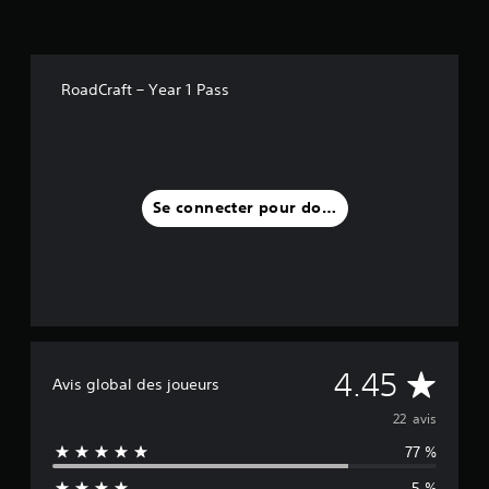
RoadCraft – Year 1 Pass
Se connecter pour donner un avis
M
4.45
Avis global des joueurs
o
22 avis
77 %
y
5 %