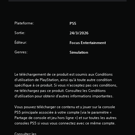
s
s
u
Plateforme:
PS5
r
Sortie:
24/3/2026
Éditeur:
Focus Entertainment
5
Genres:
Simulation
(
2
Le téléchargement de ce produit est soumis aux Conditions 
2
d'utilisation de PlayStation, ainsi qu'à toute autre condition 
spécifique à ce produit. Si vous n'acceptez pas ces conditions, 
ne téléchargez pas ce produit. Consultez les Conditions 
d'utilisation pour obtenir d'autres informations importantes.
a
Vous pouvez télécharger ce contenu et y jouer sur la console 
v
PS5 principale associée à votre compte (via le paramètre « 
Partage de console et jeu hors ligne ») et sur toutes les autres 
i
consoles PS5 si vous vous connectez avec ce même compte.
Consultez les 