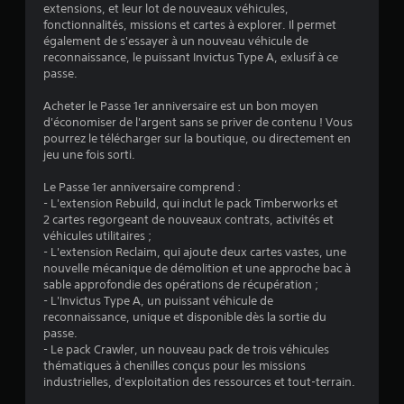
:
extensions, et leur lot de nouveaux véhicules,
fonctionnalités, missions et cartes à explorer. Il permet
4
également de s'essayer à un nouveau véhicule de
reconnaissance, le puissant Invictus Type A, exlusif à ce
.
passe.
4
Acheter le Passe 1er anniversaire est un bon moyen
d'économiser de l'argent sans se priver de contenu ! Vous
5
pourrez le télécharger sur la boutique, ou directement en
jeu une fois sorti.
Le Passe 1er anniversaire comprend :
é
- L'extension Rebuild, qui inclut le pack Timberworks et
2 cartes regorgeant de nouveaux contrats, activités et
t
véhicules utilitaires ;
- L'extension Reclaim, qui ajoute deux cartes vastes, une
o
nouvelle mécanique de démolition et une approche bac à
sable approfondie des opérations de récupération ;
- L'Invictus Type A, un puissant véhicule de
i
reconnaissance, unique et disponible dès la sortie du
passe.
l
- Le pack Crawler, un nouveau pack de trois véhicules
thématiques à chenilles conçus pour les missions
e
industrielles, d'exploitation des ressources et tout-terrain.