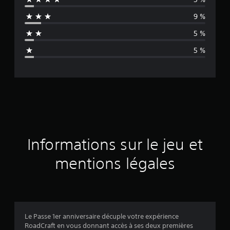
e
9 %
n
5 %
n
5 %
e
d
e
s
a
Informations sur le jeu et
v
mentions légales
i
s
Le Passe 1er anniversaire décuple votre expérience
RoadCraft en vous donnant accès à ses deux premières