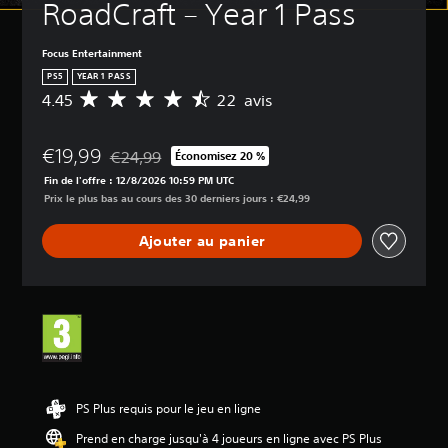
RoadCraft – Year 1 Pass
Focus Entertainment
PS5
YEAR 1 PASS
4.45
22 avis
M
o
y
€19,99
e
€24,99
Économisez 20 %
Remise par rapport au prix d'origine de €24,99
n
Fin de l'offre : 12/8/2026 10:59 PM UTC
n
Prix le plus bas au cours des 30 derniers jours : €24,99
e
d
Ajouter au panier
e
s
a
v
i
s
:
4
.
PS Plus requis pour le jeu en ligne
4
Prend en charge jusqu'à 4 joueurs en ligne avec PS Plus
5