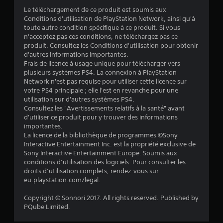
é
Le téléchargement de ce produit est soumis aux
t
Conditions d'utilisation de PlayStation Network, ainsi qu'à
toute autre condition spécifique à ce produit. Si vous
o
n'acceptez pas ces conditions, ne téléchargez pas ce
produit. Consultez les Conditions d'utilisation pour obtenir
i
d'autres informations importantes.
Frais de licence à usage unique pour télécharger vers
l
plusieurs systèmes PS4. La connexion à PlayStation
Network n'est pas requise pour utiliser cette licence sur
e
votre PS4 principale ; elle l'est en revanche pour une
utilisation sur d'autres systèmes PS4.
Consultez les "Avertissements relatifs à la santé" avant
s
d'utiliser ce produit pour y trouver des informations
importantes.
s
La licence de la bibliothèque de programmes ©Sony
Interactive Entertainment Inc. est la propriété exclusive de
u
Sony Interactive Entertainment Europe. Soumis aux
conditions d’utilisation des logiciels. Pour consulter les
r
droits d’utilisation complets, rendez-vous sur
eu.playstation.com/legal.
5
Copyright © Sonnori 2017. All rights reserved. Published by
(
PQube Limited.