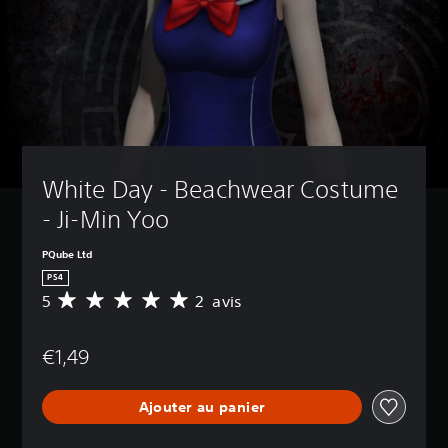
White Day - Beachwear Costume 
- Ji-Min Yoo
PQube Ltd
PS4
5
2 avis
M
o
y
€1,49
e
n
n
Ajouter au panier
e
d
e