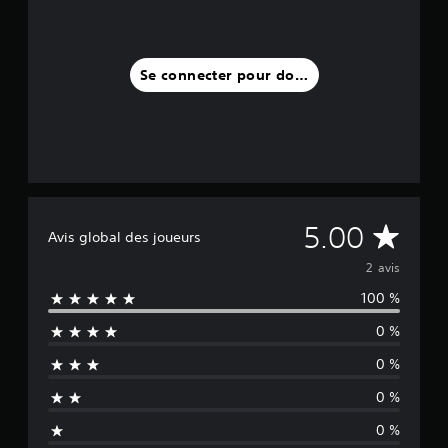
i
s
)
Se connecter pour donner un avis
M
5.00
Avis global des joueurs
o
2 avis
100 %
y
0 %
e
0 %
n
0 %
n
0 %