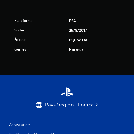
2
a
Plateforme:
PS4
Sortie:
25/8/2017
v
Éditeur:
PQube Ltd
i
Genres:
Horreur
s
)
Pays/région : France
Assistance