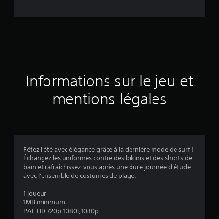
e
d
e
s
a
Informations sur le jeu et
v
mentions légales
i
s
Fêtez l'été avec élégance grâce à la dernière mode de surf !
Échangez les uniformes contre des bikinis et des shorts de
:
bain et rafraîchissez-vous après une dure journée d'étude
avec l'ensemble de costumes de plage.
5
1 joueur
1MB minimum
PAL HD 720p,1080i,1080p