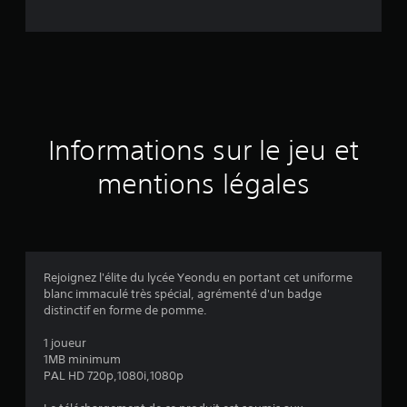
e
d
e
s
a
Informations sur le jeu et
v
mentions légales
i
s
Rejoignez l'élite du lycée Yeondu en portant cet uniforme
blanc immaculé très spécial, agrémenté d'un badge
:
distinctif en forme de pomme.
5
1 joueur
1MB minimum
PAL HD 720p,1080i,1080p