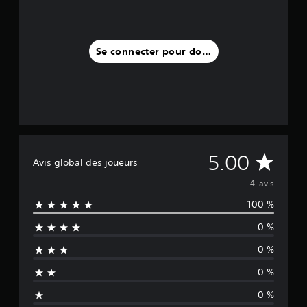
i
s
)
Se connecter pour donner un avis
M
5.00
Avis global des joueurs
o
4 avis
100 %
y
0 %
e
0 %
n
0 %
n
0 %