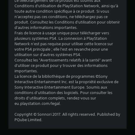
é
Le téléchargement de ce produit est soumis aux
Conditions d'utilisation de PlayStation Network, ainsi qu'à
t
toute autre condition spécifique à ce produit. Si vous
n'acceptez pas ces conditions, ne téléchargez pas ce
o
produit. Consultez les Conditions d'utilisation pour obtenir
d'autres informations importantes.
i
Frais de licence à usage unique pour télécharger vers
plusieurs systèmes PS4. La connexion à PlayStation
l
Network n'est pas requise pour utiliser cette licence sur
votre PS4 principale ; elle l'est en revanche pour une
e
utilisation sur d'autres systèmes PS4.
Consultez les "Avertissements relatifs à la santé" avant
d'utiliser ce produit pour y trouver des informations
s
importantes.
La licence de la bibliothèque de programmes ©Sony
s
Interactive Entertainment Inc. est la propriété exclusive de
Sony Interactive Entertainment Europe. Soumis aux
u
conditions d’utilisation des logiciels. Pour consulter les
droits d’utilisation complets, rendez-vous sur
r
eu.playstation.com/legal.
5
Copyright © Sonnori 2017. All rights reserved. Published by
PQube Limited.
(