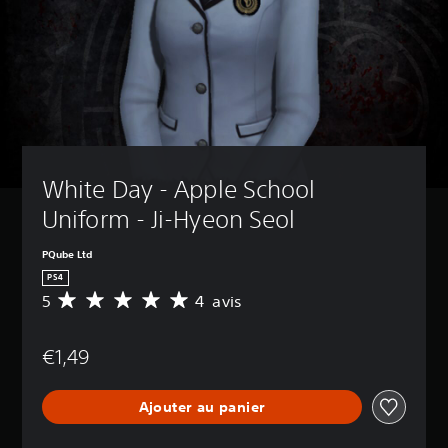
White Day - Apple School 
Uniform - Ji-Hyeon Seol
PQube Ltd
PS4
5
4 avis
M
o
y
€1,49
e
n
n
Ajouter au panier
e
d
e