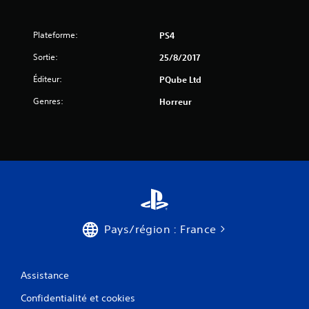
4
Plateforme:
PS4
a
Sortie:
25/8/2017
v
Éditeur:
PQube Ltd
i
Genres:
Horreur
s
)
Pays/région : France
Assistance
Confidentialité et cookies