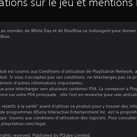
ations sur le jeu et mentions 
 ! Les mondes de White Day et de BlazBlue se mélangent pour donne
zBlue.
it est soumis aux Conditions d'utilisation de PlayStation Network, a
duit. Si vous n'acceptez pas ces conditions, ne téléchargez pas ce pr
 obtenir d'autres informations importantes.
ue pour télécharger vers plusieurs systèmes PS4. La connexion à Pla
ence sur votre PS4 principale ; elle l'est en revanche pour une utilisat
relatifs à la santé" avant d'utiliser ce produit pour y trouver des in
 de programmes ©Sony Interactive Entertainment Inc. est la propriét
pe. Soumis aux conditions d’utilisation des logiciels. Pour consulter 
.playstation.com/legal.
 rights reserved. Published by PQube Limited.