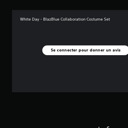
r
5
(
White Day - BlazBlue Collaboration Costume Set
5
a
v
i
s
Se connecter pour donner un avis
)