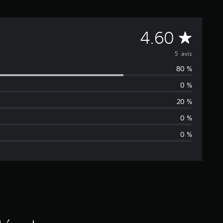
M
4.60
o
5 avis
80 %
y
0 %
e
20 %
n
0 %
0 %
n
e
d
e