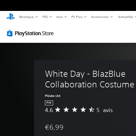
Boutique
PS5
Jeux
PS Plus
Accessoires
Actualités
White Day - BlazBlue 
Collaboration Costume
PQube Ltd
PS4
4.6
5 avis
M
o
y
€6,99
e
n