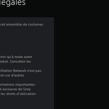
s
légales
a
v
r cet ensemble de costumes
i
s
insi qu'à toute autre
:
oduit. Consultez les
4
yStation Network n'est pas
ion sur d'autres
.
formations importantes.
é exclusive de Sony
6
les droits d’utilisation