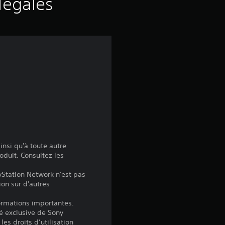
s
légales
a
v
i
s
:
5
insi qu'à toute autre
oduit. Consultez les
yStation Network n'est pas
ion sur d'autres
é
formations importantes.
t
é exclusive de Sony
les droits d’utilisation