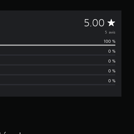
M
5.00
o
5 avis
100 %
y
0 %
e
0 %
n
0 %
0 %
n
e
d
e