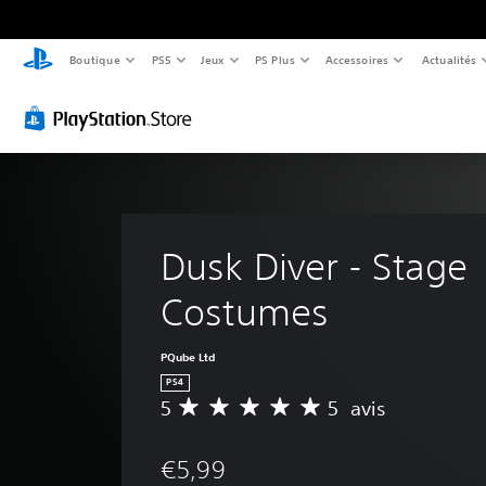
Boutique
PS5
Jeux
PS Plus
Accessoires
Actualités
Dusk Diver - Stage 
Costumes
PQube Ltd
PS4
5
5 avis
M
o
y
€5,99
e