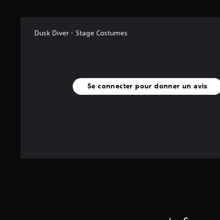
5
(
5
Dusk Diver - Stage Costumes
a
v
i
s
)
Se connecter pour donner un avis